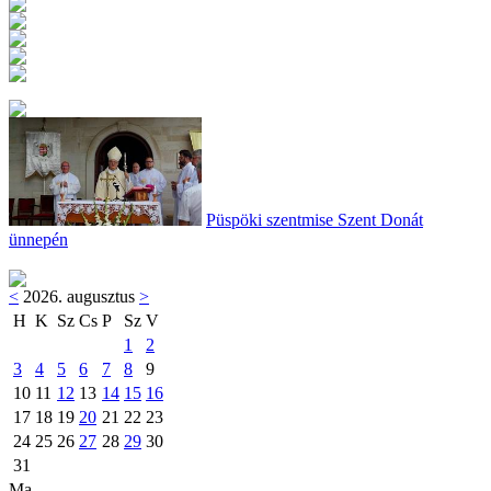
Püspöki szentmise Szent Donát
ünnepén
<
2026. augusztus
>
H
K
Sz
Cs
P
Sz
V
1
2
3
4
5
6
7
8
9
10
11
12
13
14
15
16
17
18
19
20
21
22
23
24
25
26
27
28
29
30
31
Ma