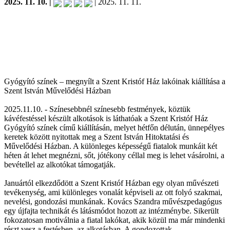
2025. 11. 10. |
| 2025. 11. 11.
Gyógyító színek – megnyílt a Szent Kristóf Ház lakóinak kiállítása a
Szent István Művelődési Házban
2025.11.10. - Színesebbnél színesebb festmények, köztük
kávéfestéssel készült alkotások is láthatóak a Szent Kristóf Ház
Gyógyító színek című kiállításán, melyet hétfőn délután, ünnepélyes
keretek között nyitottak meg a Szent István Hitoktatási és
Művelődési Házban. A különleges képességű fiatalok munkáit két
héten át lehet megnézni, sőt, jótékony céllal meg is lehet vásárolni, a
bevétellel az alkotókat támogatják.
Januártól elkezdődött a Szent Kristóf Házban egy olyan művészeti
tevékenység, ami különleges vonalát képviseli az ott folyó szakmai,
nevelési, gondozási munkának. Kovács Szandra művészpedagógus
egy újfajta technikát és látásmódot hozott az intézménybe. Sikerült
fokozatosan motiválnia a fiatal lakókat, akik közül ma már mindenki
részt vesz a festésben, az alkotásban. A gondozottak