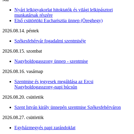
Nyári lelkigyakorlat hitoktatók és világi lelkipásztori
munkatársak részére
Első csütörtöki Eucharisztia ünnep (Öreghegy)
2026.08.14. péntek
Székesfehérvár fogadalmi szentmiséje
2026.08.15. szombat
Nagyboldogasszony ünnep - szentmise
2026.08.16. vasárnap
Szentmise és jegyesek megáldása az Ercsi
Nagyboldogasszony-napi búcsún
2026.08.20. csütörtök
Szent István király ünnepén szentmise Székesfehérváron
2026.08.27. csütörtök
Egyházmegyés papi zarándoklat