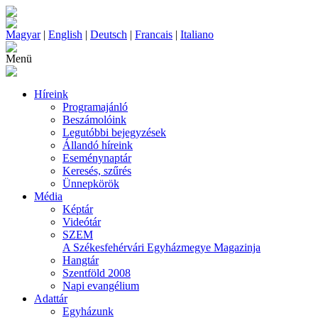
Magyar
|
English
|
Deutsch
|
Francais
|
Italiano
Menü
Híreink
Programajánló
Beszámolóink
Legutóbbi bejegyzések
Állandó híreink
Eseménynaptár
Keresés, szűrés
Ünnepkörök
Média
Képtár
Videótár
SZEM
A Székesfehérvári Egyházmegye Magazinja
Hangtár
Szentföld 2008
Napi evangélium
Adattár
Egyházunk