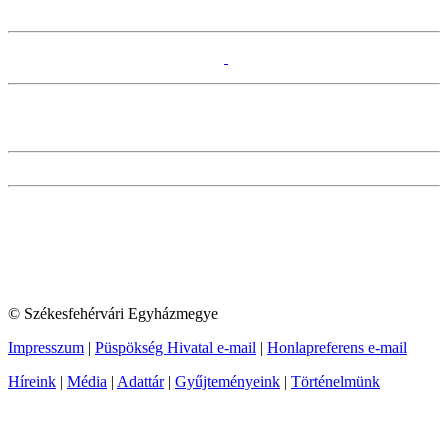
© Székesfehérvári Egyházmegye
Impresszum
|
Püspökség Hivatal e-mail
|
Honlapreferens e-mail
Híreink
|
Média
|
Adattár
|
Gyűjteményeink
|
Történelmünk