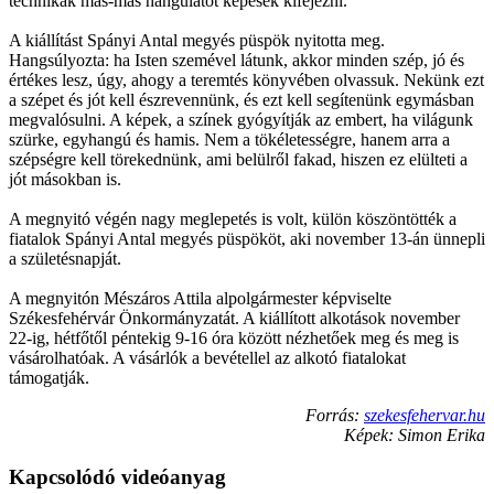
technikák más-más hangulatot képesek kifejezni.
A kiállítást Spányi Antal megyés püspök nyitotta meg.
Hangsúlyozta: ha Isten szemével látunk, akkor minden szép, jó és
értékes lesz, úgy, ahogy a teremtés könyvében olvassuk. Nekünk ezt
a szépet és jót kell észrevennünk, és ezt kell segítenünk egymásban
megvalósulni. A képek, a színek gyógyítják az embert, ha világunk
szürke, egyhangú és hamis. Nem a tökéletességre, hanem arra a
szépségre kell törekednünk, ami belülről fakad, hiszen ez elülteti a
jót másokban is.
A megnyitó végén nagy meglepetés is volt, külön köszöntötték a
fiatalok Spányi Antal megyés püspököt, aki november 13-án ünnepli
a születésnapját.
A megnyitón Mészáros Attila alpolgármester képviselte
Székesfehérvár Önkormányzatát. A kiállított alkotások november
22-ig, hétfőtől péntekig 9-16 óra között nézhetőek meg és meg is
vásárolhatóak. A vásárlók a bevétellel az alkotó fiatalokat
támogatják.
Forrás:
szekesfehervar.hu
Képek: Simon Erika
Kapcsolódó videóanyag