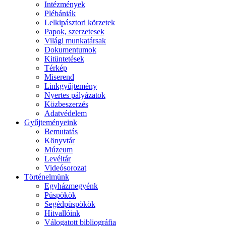
Intézmények
Plébániák
Lelkipásztori körzetek
Papok, szerzetesek
Világi munkatársak
Dokumentumok
Kitüntetések
Térkép
Miserend
Linkgyűjtemény
Nyertes pályázatok
Közbeszerzés
Adatvédelem
Gyűjteményeink
Bemutatás
Könyvtár
Múzeum
Levéltár
Videósorozat
Történelmünk
Egyházmegyénk
Püspökök
Segédpüspökök
Hitvallóink
Válogatott bibliográfia