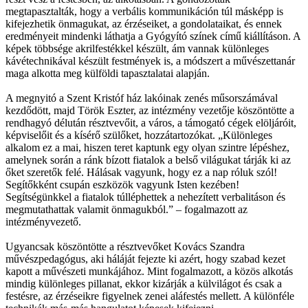
megtapasztalták, hogy a verbális kommunikáción túl másképp is
kifejezhetik önmagukat, az érzéseiket, a gondolataikat, és ennek
eredményeit mindenki láthatja a Gyógyító színek című kiállításon. A
képek többsége akrilfestékkel készült, ám vannak különleges
kávétechnikával készült festmények is, a módszert a művészettanár
maga alkotta meg külföldi tapasztalatai alapján.
A megnyitó a Szent Kristóf ház lakóinak zenés műsorszámával
kezdődött, majd Török Eszter, az intézmény vezetője köszöntötte a
rendhagyó délután résztvevőit, a város, a támogató cégek elöljáróit,
képviselőit és a kísérő szülőket, hozzátartozókat. „Különleges
alkalom ez a mai, hiszen teret kaptunk egy olyan szintre lépéshez,
amelynek során a ránk bízott fiatalok a belső világukat tárják ki az
őket szeretők felé. Hálásak vagyunk, hogy ez a nap róluk szól!
Segítőkként csupán eszközök vagyunk Isten kezében!
Segítségünkkel a fiatalok túlléphettek a nehezített verbalitáson és
megmutathattak valamit önmagukból.” – fogalmazott az
intézményvezető.
Ugyancsak köszöntötte a résztvevőket Kovács Szandra
művészpedagógus, aki háláját fejezte ki azért, hogy szabad kezet
kapott a művészeti munkájához. Mint fogalmazott, a közös alkotás
mindig különleges pillanat, ekkor kizárják a külvilágot és csak a
festésre, az érzéseikre figyelnek zenei aláfestés mellett. A különféle