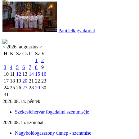
Papi lelkigyakorlat
<
2026. augusztus
>
H
K
Sz
Cs
P
Sz
V
1
2
3
4
5
6
7
8
9
10
11
12
13
14
15
16
17
18
19
20
21
22
23
24
25
26
27
28
29
30
31
2026.08.14. péntek
Székesfehérvár fogadalmi szentmiséje
2026.08.15. szombat
Nagyboldogasszony ünnep - szentmise