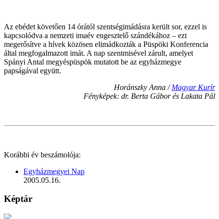
Az ebédet követően 14 órától szentségimádásra került sor, ezzel is
kapcsolódva a nemzeti imaév engesztelő szándékához – ezt
megerősítve a hívek közösen elimádkozták a Püspöki Konferencia
által megfogalmazott imát. A nap szentmisével zárult, amelyet
Spányi Antal megyéspüspök mutatott be az egyházmegye
papságával együtt.
Horánszky Anna /
Magyar Kurír
Fényképek:
dr. Berta Gábor
és Lakata Pál
Korábbi év beszámolója:
Egyházmegyei Nap
2005.05.16.
Képtár