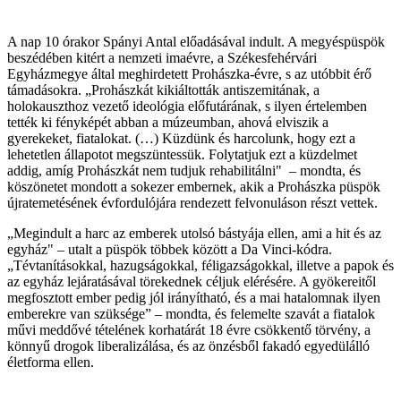
A nap 10 órakor Spányi Antal előadásával indult. A megyéspüspök
beszédében kitért a nemzeti imaévre, a Székesfehérvári
Egyházmegye által meghirdetett Prohászka-évre, s az utóbbit érő
támadásokra. „Prohászkát kikiáltották antiszemitának, a
holokauszthoz vezető ideológia előfutárának, s ilyen értelemben
tették ki fényképét abban a múzeumban, ahová elviszik a
gyerekeket, fiatalokat. (…) Küzdünk és harcolunk, hogy ezt a
lehetetlen állapotot megszüntessük. Folytatjuk ezt a küzdelmet
addig, amíg Prohászkát nem tudjuk rehabilitálni" – mondta, és
köszönetet mondott a sokezer embernek, akik a Prohászka püspök
újratemetésének évfordulójára rendezett felvonuláson részt vettek.
„Megindult a harc az emberek utolsó bástyája ellen, ami a hit és az
egyház" – utalt a püspök többek között a Da Vinci-kódra.
„Tévtanításokkal, hazugságokkal, féligazságokkal, illetve a papok és
az egyház lejáratásával törekednek céljuk elérésére. A gyökereitől
megfosztott ember pedig jól irányítható, és a mai hatalomnak ilyen
emberekre van szüksége” – mondta, és felemelte szavát a fiatalok
művi meddővé tételének korhatárát 18 évre csökkentő törvény, a
könnyű drogok liberalizálása, és az önzésből fakadó egyedülálló
életforma ellen.