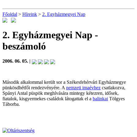
Főoldal
>
Híreink
>
2. Egyházmegyei Nap
2. Egyházmegyei Nap
-
beszámoló
2006. 06. 05. |
Második alkalommal került sor a Székesfehérvári Egyházmegye
pünkösdhétfői rendezvényére. A
nemzeti imaévhez
csatlakozva,
Spányi Antal püspök meghívására mintegy kétezren, idősek,
fiatalok, kisgyermekes családok látogattak el a
balinkai
Tölgyes
Táborba.