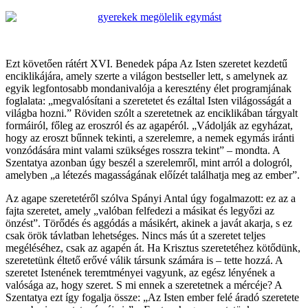
Ezt követően rátért XVI. Benedek pápa Az Isten szeretet kezdetű
enciklikájára, amely szerte a világon bestseller lett, s amelynek az
egyik legfontosabb mondanivalója a keresztény élet programjának
foglalata: „megvalósítani a szeretetet és ezáltal Isten világosságát a
világba hozni.” Röviden szólt a szeretetnek az enciklikában tárgyalt
formáiról, főleg az eroszról és az agapéról. „Vádolják az egyházat,
hogy az eroszt bűnnek tekinti, a szerelemre, a nemek egymás iránti
vonzódására mint valami szükséges rosszra tekint” – mondta. A
Szentatya azonban úgy beszél a szerelemről, mint arról a dologról,
amelyben „a létezés magasságának előízét találhatja meg az ember”.
Az agape szeretetéről szólva Spányi Antal úgy fogalmazott: ez az a
fajta szeretet, amely „valóban felfedezi a másikat és legyőzi az
önzést”. Törődés és aggódás a másikért, akinek a javát akarja, s ez
csak örök távlatban lehetséges. Nincs más út a szeretet teljes
megéléséhez, csak az agapén át. Ha Krisztus szeretetéhez kötődünk,
szeretetünk éltető erővé válik társunk számára is – tette hozzá. A
szeretet Istenének teremtményei vagyunk, az egész lényének a
valósága az, hogy szeret. S mi ennek a szeretetnek a mércéje? A
Szentatya ezt így fogalja össze: „Az Isten ember felé áradó szeretete