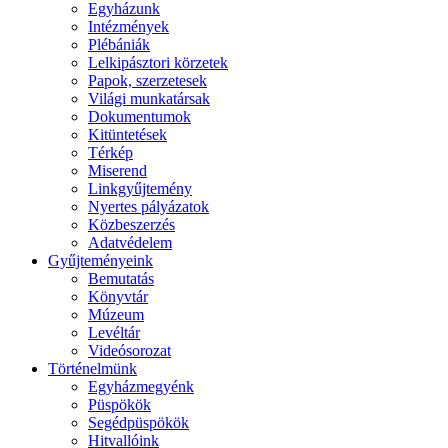
Egyházunk
Intézmények
Plébániák
Lelkipásztori körzetek
Papok, szerzetesek
Világi munkatársak
Dokumentumok
Kitüntetések
Térkép
Miserend
Linkgyűjtemény
Nyertes pályázatok
Közbeszerzés
Adatvédelem
Gyűjteményeink
Bemutatás
Könyvtár
Múzeum
Levéltár
Videósorozat
Történelmünk
Egyházmegyénk
Püspökök
Segédpüspökök
Hitvallóink