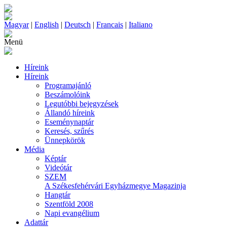
Magyar
|
English
|
Deutsch
|
Francais
|
Italiano
Menü
Híreink
Híreink
Programajánló
Beszámolóink
Legutóbbi bejegyzések
Állandó híreink
Eseménynaptár
Keresés, szűrés
Ünnepkörök
Média
Képtár
Videótár
SZEM
A Székesfehérvári Egyházmegye Magazinja
Hangtár
Szentföld 2008
Napi evangélium
Adattár