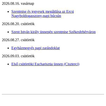
2026.08.16. vasárnap
Szentmise és jegyesek megáldása az Ercsi
Nagyboldogasszony-napi búcsún
2026.08.20. csütörtök
Szent István király ünnepén szentmise Székesfehérváron
2026.08.27. csütörtök
Egyházmegyés papi zarándoklat
2026.09.03. csütörtök
Első csütörtöki Eucharisztia ünnep (Ciszterci)