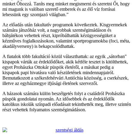
minket Őhozzá. Taníts meg minket megismerni és szeretni Őt, hogy
mi magunk is valóban szerető emberek és az élő víz forrásai
lehessünk egy szomjazó világban.”
Az előadás után fakultatív programok következtek. Kisgyermekek
számára játszóház volt, a nagyobbak szentségimádáson és
bábjátékon vehettek részt, kipróbálhatták kézügyességüket a
kézműves foglalkozásokon, valamint sportprogramokba (foci, méta,
akadályverseny) is bekapcsolódhattak.
A fiatalok több fakultáció közül választhattak: az egyik „sátorban"
kispapok várták az érdeklődőket, akik kétféle tesztet is kitölthettek,
egyet Prohászka Ottokár püspök életéről, a másikat pedig a
kispapok papi hivatásra való készületének mindennapjairól.
Bemutatkozott a székesfehérvári Antióchia közösség, a cserkészek,
illetve az egyházmegye ifjúsági életének szervezői.
A házasok számára külön beszélgetés folyt a családról Prohászka
püspök gondolatai nyomán. Az idősebbek és az érdeklődők
katolikus iskolák színpadi előadásait tekinthették meg, illetve szintén
részt vehettek folyamatos szentségimádáson.