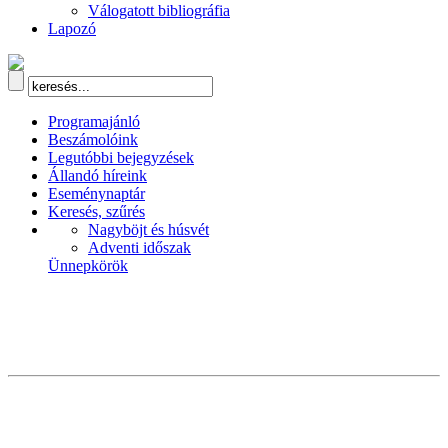
Válogatott bibliográfia
Lapozó
Programajánló
Beszámolóink
Legutóbbi bejegyzések
Állandó híreink
Eseménynaptár
Keresés, szűrés
Nagyböjt és húsvét
Adventi időszak
Ünnepkörök