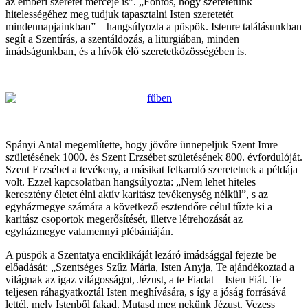
az emberi szeretet mércéje is”. „Fontos, hogy szeretetünk
hitelességéhez meg tudjuk tapasztalni Isten szeretetét
mindennapjainkban” – hangsúlyozta a püspök. Istenre találásunkban
segít a Szentírás, a szentáldozás, a liturgiában, minden
imádságunkban, és a hívők élő szeretetközösségében is.
Spányi Antal megemlítette, hogy jövőre ünnepeljük Szent Imre
születésének 1000. és Szent Erzsébet születésének 800. évfordulóját.
Szent Erzsébet a tevékeny, a másikat felkaroló szeretetnek a példája
volt. Ezzel kapcsolatban hangsúlyozta: „Nem lehet hiteles
keresztény életet élni aktív karitász tevékenység nélkül”, s az
egyházmegye számára a következő esztendőre célul tűzte ki a
karitász csoportok megerősítését, illetve létrehozását az
egyházmegye valamennyi plébániáján.
A püspök a Szentatya enciklikáját lezáró imádsággal fejezte be
előadását: „Szentséges Szűz Mária, Isten Anyja, Te ajándékoztad a
világnak az igaz világosságot, Jézust, a te Fiadat – Isten Fiát. Te
teljesen ráhagyatkoztál Isten meghívására, s így a jóság forrásává
lettél, mely Istenből fakad. Mutasd meg nekünk Jézust. Vezess