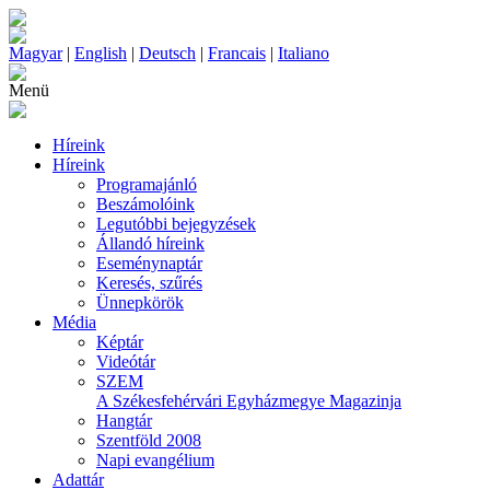
Magyar
|
English
|
Deutsch
|
Francais
|
Italiano
Menü
Híreink
Híreink
Programajánló
Beszámolóink
Legutóbbi bejegyzések
Állandó híreink
Eseménynaptár
Keresés, szűrés
Ünnepkörök
Média
Képtár
Videótár
SZEM
A Székesfehérvári Egyházmegye Magazinja
Hangtár
Szentföld 2008
Napi evangélium
Adattár