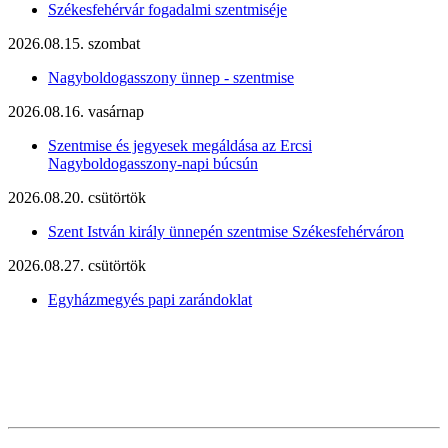
Székesfehérvár fogadalmi szentmiséje
2026.08.15. szombat
Nagyboldogasszony ünnep - szentmise
2026.08.16. vasárnap
Szentmise és jegyesek megáldása az Ercsi
Nagyboldogasszony-napi búcsún
2026.08.20. csütörtök
Szent István király ünnepén szentmise Székesfehérváron
2026.08.27. csütörtök
Egyházmegyés papi zarándoklat