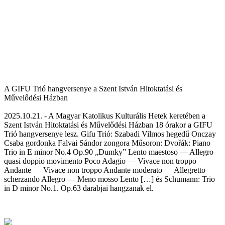
A GIFU Trió hangversenye a Szent István Hitoktatási és
Művelődési Házban
2025.10.21. - A Magyar Katolikus Kulturális Hetek keretében a
Szent István Hitoktatási és Művelődési Házban 18 órakor a GIFU
Trió hangversenye lesz. Gifu Trió: Szabadi Vilmos hegedű Onczay
Csaba gordonka Falvai Sándor zongora Műsoron: Dvořák: Piano
Trio in E minor No.4 Op.90 „Dumky” Lento maestoso — Allegro
quasi doppio movimento Poco Adagio — Vivace non troppo
Andante — Vivace non troppo Andante moderato — Allegretto
scherzando Allegro — Meno mosso Lento […] és Schumann: Trio
in D minor No.1. Op.63 darabjai hangzanak el.