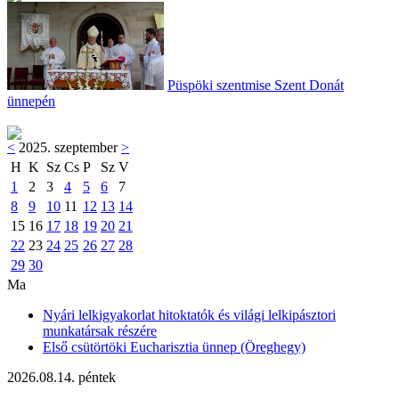
Püspöki szentmise Szent Donát
ünnepén
<
2025. szeptember
>
H
K
Sz
Cs
P
Sz
V
1
2
3
4
5
6
7
8
9
10
11
12
13
14
15
16
17
18
19
20
21
22
23
24
25
26
27
28
29
30
Ma
Nyári lelkigyakorlat hitoktatók és világi lelkipásztori
munkatársak részére
Első csütörtöki Eucharisztia ünnep (Öreghegy)
2026.08.14. péntek