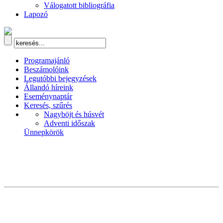
Válogatott bibliográfia
Lapozó
Programajánló
Beszámolóink
Legutóbbi bejegyzések
Állandó híreink
Eseménynaptár
Keresés, szűrés
Nagyböjt és húsvét
Adventi időszak
Ünnepkörök