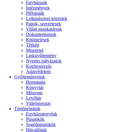
Egyházunk
Intézmények
Plébániák
Lelkipásztori körzetek
Papok, szerzetesek
Világi munkatársak
Dokumentumok
Kitüntetések
Térkép
Miserend
Linkgyűjtemény
Nyertes pályázatok
Közbeszerzés
Adatvédelem
Gyűjteményeink
Bemutatás
Könyvtár
Múzeum
Levéltár
Videósorozat
Történelmünk
Egyházmegyénk
Püspökök
Segédpüspökök
Hitvallóink