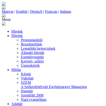
Magyar
|
English
|
Deutsch
|
Francais
|
Italiano
Menü
Híreink
Híreink
Programajánló
Beszámolóink
Legutóbbi bejegyzések
Állandó híreink
Eseménynaptár
Keresés, szűrés
Ünnepkörök
Média
Képtár
Videótár
SZEM
A Székesfehérvári Egyházmegye Magazinja
Hangtár
Szentföld 2008
Napi evangélium
Adattár