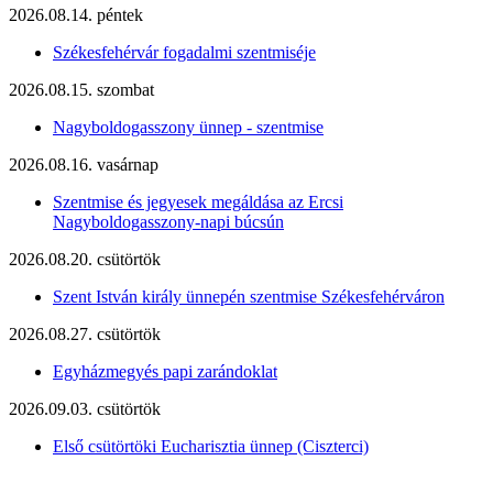
2026.08.14. péntek
Székesfehérvár fogadalmi szentmiséje
2026.08.15. szombat
Nagyboldogasszony ünnep - szentmise
2026.08.16. vasárnap
Szentmise és jegyesek megáldása az Ercsi
Nagyboldogasszony-napi búcsún
2026.08.20. csütörtök
Szent István király ünnepén szentmise Székesfehérváron
2026.08.27. csütörtök
Egyházmegyés papi zarándoklat
2026.09.03. csütörtök
Első csütörtöki Eucharisztia ünnep (Ciszterci)