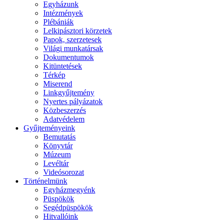
Egyházunk
Intézmények
Plébániák
Lelkipásztori körzetek
Papok, szerzetesek
Világi munkatársak
Dokumentumok
Kitüntetések
Térkép
Miserend
Linkgyűjtemény
Nyertes pályázatok
Közbeszerzés
Adatvédelem
Gyűjteményeink
Bemutatás
Könyvtár
Múzeum
Levéltár
Videósorozat
Történelmünk
Egyházmegyénk
Püspökök
Segédpüspökök
Hitvallóink