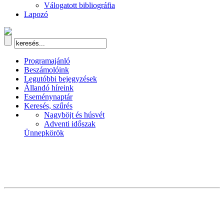
Válogatott bibliográfia
Lapozó
Programajánló
Beszámolóink
Legutóbbi bejegyzések
Állandó híreink
Eseménynaptár
Keresés, szűrés
Nagyböjt és húsvét
Adventi időszak
Ünnepkörök