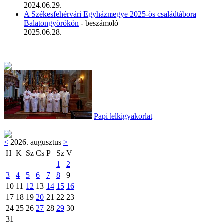
2024.06.29.
A Székesfehérvári Egyházmegye 2025-ös családtábora
Balatongyörökön
- beszámoló
2025.06.28.
Papi lelkigyakorlat
<
2026. augusztus
>
H
K
Sz
Cs
P
Sz
V
1
2
3
4
5
6
7
8
9
10
11
12
13
14
15
16
17
18
19
20
21
22
23
24
25
26
27
28
29
30
31