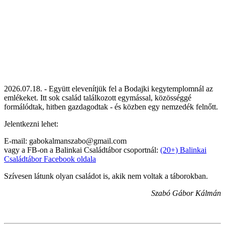
2026.07.18. - Együtt elevenítjük fel a Bodajki kegytemplomnál az
emlékeket. Itt sok család találkozott egymással, közösséggé
formálódtak, hitben gazdagodtak - és közben egy nemzedék felnőtt.
Jelentkezni lehet:
E-mail: gabokalmanszabo@gmail.com
vagy a FB-on a Balinkai Családtábor csoportnál:
(20+) Balinkai
Családtábor Facebook oldala
Szívesen látunk olyan családot is, akik nem voltak a táborokban.
Szabó Gábor Kálmán