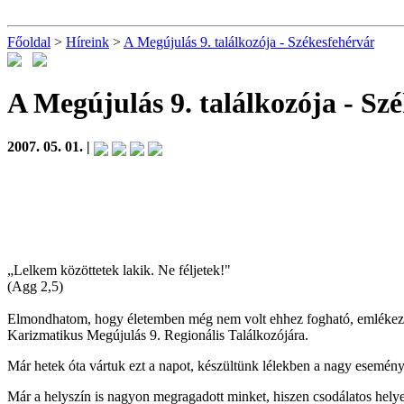
Főoldal
>
Híreink
>
A Megújulás 9. találkozója - Székesfehérvár
A Megújulás 9. találkozója - Sz
2007. 05. 01. |
„Lelkem közöttetek lakik. Ne féljetek!"
(Agg 2,5)
Elmondhatom, hogy életemben még nem volt ehhez fogható, emlékezete
Karizmatikus Megújulás 9. Regionális Találkozójára.
Már hetek óta vártuk ezt a napot, készültünk lélekben a nagy esemén
Már a helyszín is nagyon megragadott minket, hiszen csodálatos hely