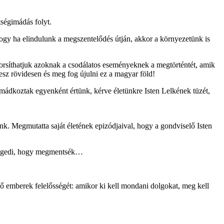
ségimádás folyt.
, hogy ha elindulunk a megszentelődés útján, akkor a környezetünk is
yorsíthatjuk azoknak a csodálatos eseményeknek a megtörténtét, amik
sz rövidesen és meg fog újulni ez a magyar föld!
mádkoztak egyenként értünk, kérve életünkre Isten Lelkének tüzét,
nk. Megmutatta saját életének epizódjaival, hogy a gondviselő Isten
a engedi, hogy megmentsék…
ő emberek felelősségét: amikor ki kell mondani dolgokat, meg kell