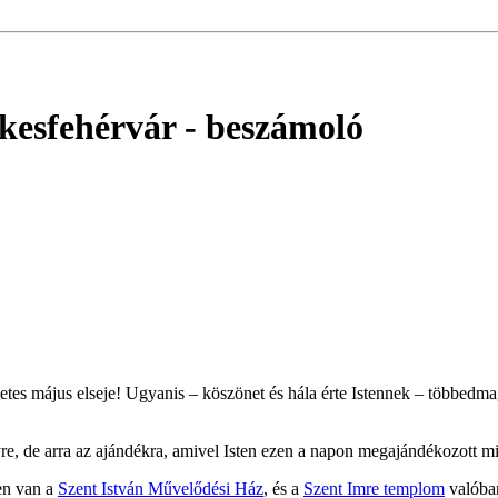
ékesfehérvár
- beszámoló
s május elseje! Ugyanis – köszönet és hála érte Istennek – többedmag
yre, de arra az ajándékra, amivel Isten ezen a napon megajándékozott m
en van a
Szent István Művelődési Ház
, és a
Szent Imre templom
valóban