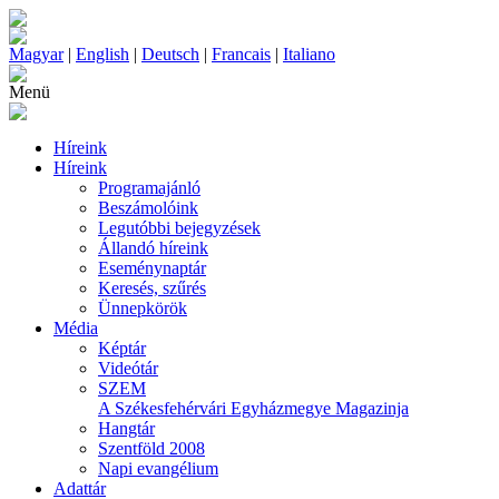
Magyar
|
English
|
Deutsch
|
Francais
|
Italiano
Menü
Híreink
Híreink
Programajánló
Beszámolóink
Legutóbbi bejegyzések
Állandó híreink
Eseménynaptár
Keresés, szűrés
Ünnepkörök
Média
Képtár
Videótár
SZEM
A Székesfehérvári Egyházmegye Magazinja
Hangtár
Szentföld 2008
Napi evangélium
Adattár