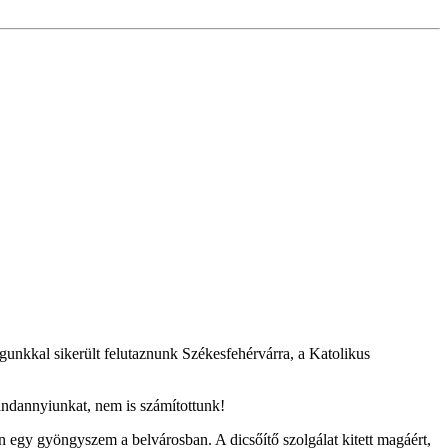
unkkal sikerült felutaznunk Székesfehérvárra, a Katolikus
indannyiunkat, nem is számítottunk!
 egy gyöngyszem a belvárosban. A dicsőítő szolgálat kitett magáért,