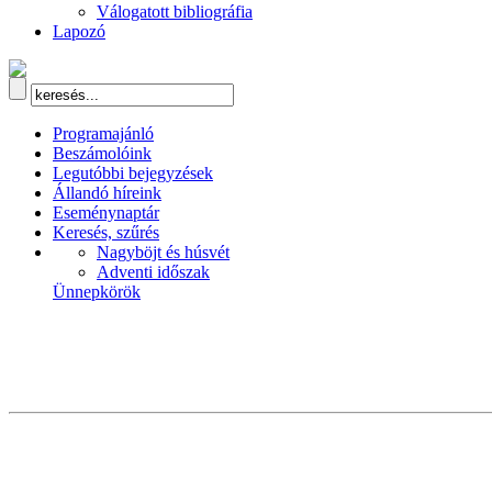
Válogatott bibliográfia
Lapozó
Programajánló
Beszámolóink
Legutóbbi bejegyzések
Állandó híreink
Eseménynaptár
Keresés, szűrés
Nagyböjt és húsvét
Adventi időszak
Ünnepkörök