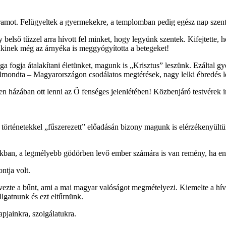
amot. Felügyeltek a gyermekekre, a templomban pedig egész nap szent
y belső tűzzel arra hívott fel minket, hogy legyünk szentek. Kifejtette
akinek még az árnyéka is meggyógyította a betegeket!
a fogja átalakítani életünket, magunk is „Krisztus” leszünk. Ezáltal g
mondta – Magyarországon csodálatos megtérések, nagy lelki ébredés le
n házában ott lenni az Ő fenséges jelenlétében! Közbenjáró testvérek i
s történetekkel „fűszerezett” előadásán bizony magunk is elérzékenyültü
anatokban, a legmélyebb gödörben levő ember számára is van remény, h
ntja volt.
evezte a bűnt, ami a mai magyar valóságot megmételyezi. Kiemelte a hív
llgatnunk és ezt eltűrnünk.
apjainkra, szolgálatukra.