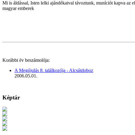
Mi is áldással, Isten lelki ajándékaival távoztunk, muníciót kapva a
magyar emberek
Korábbi év beszámolója:
A Megújulás 8. találkozója - Alcsútdoboz
2006.05.01.
Képtár