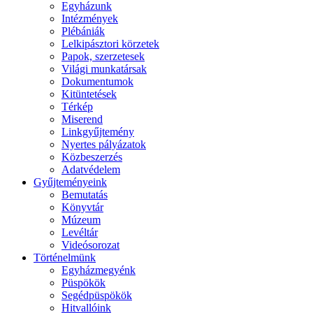
Egyházunk
Intézmények
Plébániák
Lelkipásztori körzetek
Papok, szerzetesek
Világi munkatársak
Dokumentumok
Kitüntetések
Térkép
Miserend
Linkgyűjtemény
Nyertes pályázatok
Közbeszerzés
Adatvédelem
Gyűjteményeink
Bemutatás
Könyvtár
Múzeum
Levéltár
Videósorozat
Történelmünk
Egyházmegyénk
Püspökök
Segédpüspökök
Hitvallóink