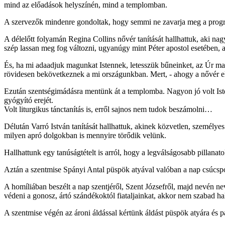
mind az előadások helyszínén, mind a templomban.
A szervezők mindenre gondoltak, hogy semmi ne zavarja meg a progr
A délelőtt folyamán Regina Collins nővér tanítását hallhattuk, aki nag
szép lassan meg fog változni, ugyanúgy mint Péter apostol esetében, 
És, ha mi adaadjuk magunkat Istennek, letesszük bűneinket, az Úr mag
rövidesen bekövetkeznek a mi országunkban. Mert, - ahogy a nővér el
Ezután szentségimádásra mentünk át a templomba. Nagyon jó volt Iste
gyógyító erejét.
Volt liturgikus tánctanítás is, erről sajnos nem tudok beszámolni…
Délután Varró István tanítását hallhattuk, akinek közvetlen, személye
milyen apró dolgokban is mennyire törődik velünk.
Hallhattunk egy tanúságtételt is arról, hogy a legválságosabb pill
Aztán a szentmise Spányi Antal püspök atyával valóban a nap csúcspo
A homíliában beszélt a nap szentjéről, Szent Józsefről, majd nevén n
védeni a gonosz, ártó szándékoktól fiataljainkat, akkor nem szabad ha
A szentmise végén az ároni áldással kértünk áldást püspök atyára és p