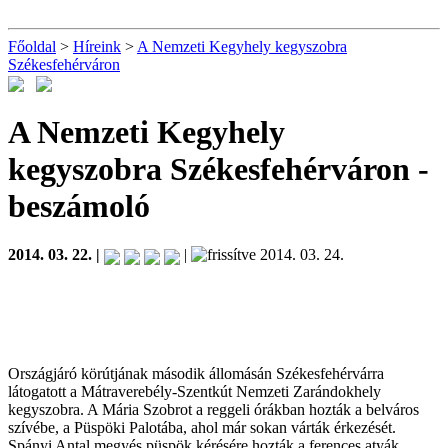
Főoldal
>
Híreink
>
A Nemzeti Kegyhely kegyszobra
Székesfehérváron
A Nemzeti Kegyhely
kegyszobra Székesfehérváron
-
beszámoló
2014. 03. 22. |
|
2014. 03. 24.
Országjáró körútjának második állomásán Székesfehérvárra
látogatott a Mátraverebély-Szentkút Nemzeti Zarándokhely
kegyszobra. A Mária Szobrot a reggeli órákban hozták a belváros
szívébe, a Püspöki Palotába, ahol már sokan várták érkezését.
Spányi Antal megyés püspök kérésére hozták a ferences atyák