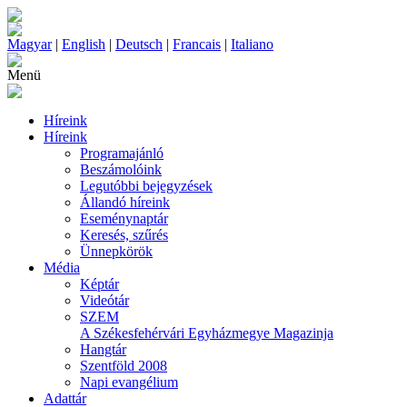
Magyar
|
English
|
Deutsch
|
Francais
|
Italiano
Menü
Híreink
Híreink
Programajánló
Beszámolóink
Legutóbbi bejegyzések
Állandó híreink
Eseménynaptár
Keresés, szűrés
Ünnepkörök
Média
Képtár
Videótár
SZEM
A Székesfehérvári Egyházmegye Magazinja
Hangtár
Szentföld 2008
Napi evangélium
Adattár