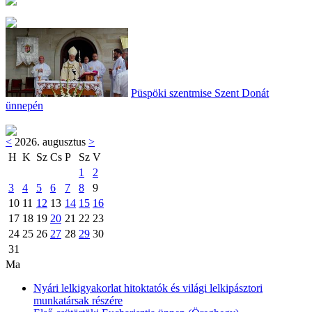
Püspöki szentmise Szent Donát
ünnepén
<
2026. augusztus
>
H
K
Sz
Cs
P
Sz
V
1
2
3
4
5
6
7
8
9
10
11
12
13
14
15
16
17
18
19
20
21
22
23
24
25
26
27
28
29
30
31
Ma
Nyári lelkigyakorlat hitoktatók és világi lelkipásztori
munkatársak részére