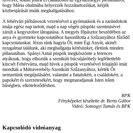
hogy Mária oltalmába helyezzék hozzátartozóikat, kérjék
közbenjárását imáik meghallgatásához.
A fehérvári plébánosok vezetésével a gyóntatások és a zarándokok
imája egész nap tartott, majd a nap végén püspöki szentmisével
zárult a kegyszobor látogatása. A megyés főpásztor beszédében az
anya és gyermeke kapcsolatához hasonlította a Szűzanyához fűződő
kapcsolatunkat. Jézus ránk hagyta Őt, mint Égi Anyát, akinél
nyugalmat találunk, aki meghallgatja kérésünket, életünk minden
pillanatában. Spányi Antal püspök megköszönte a ferences
atyáknak, hogy elhozták a szentkúti búcsújáróhely legféltettebb
kincsét Fehérvárra, majd hívek a püspök vezetésével felajánló imát
mondtak a Mátraverebély-Szentkúti Szűzanyához, kérték Őt
nemzetünk megújulásáért, valamint a fiatalokért, a családokért, a
papokért és szerzetesékért, hogy megmaradjanak Isten iránti
hűségben, elköteleződésben.
BPK
Fényképeket készítette dr. Berta Gábor
Videó: Somogyi Tamás és BPK
Kapcsolódó videóanyag