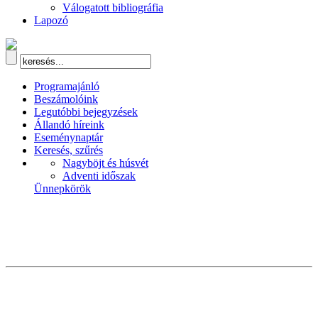
Válogatott bibliográfia
Lapozó
Programajánló
Beszámolóink
Legutóbbi bejegyzések
Állandó híreink
Eseménynaptár
Keresés, szűrés
Nagyböjt és húsvét
Adventi időszak
Ünnepkörök