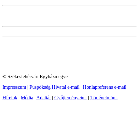
© Székesfehérvári Egyházmegye
Impresszum
|
Püspökség Hivatal e-mail
|
Honlapreferens e-mail
Híreink
|
Média
|
Adattár
|
Gyűjteményeink
|
Történelmünk