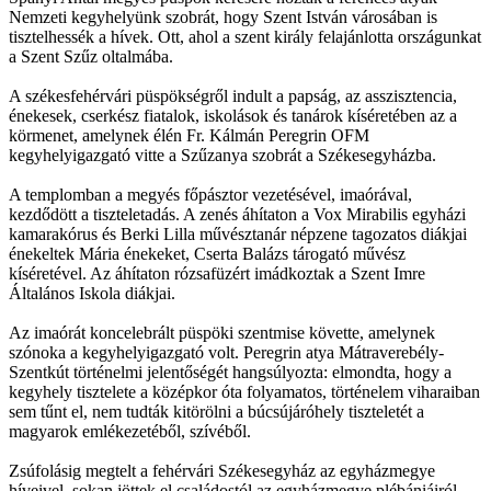
Nemzeti kegyhelyünk szobrát, hogy Szent István városában is
tisztelhessék a hívek. Ott, ahol a szent király felajánlotta országunkat
a Szent Szűz oltalmába.
A székesfehérvári püspökségről indult a papság, az asszisztencia,
énekesek, cserkész fiatalok, iskolások és tanárok kíséretében az a
körmenet, amelynek élén Fr. Kálmán Peregrin OFM
kegyhelyigazgató vitte a Szűzanya szobrát a Székesegyházba.
A templomban a megyés főpásztor vezetésével, imaórával,
kezdődött a tiszteletadás. A zenés áhítaton a Vox Mirabilis egyházi
kamarakórus és Berki Lilla művésztanár népzene tagozatos diákjai
énekeltek Mária énekeket, Cserta Balázs tárogató művész
kíséretével. Az áhítaton rózsafüzért imádkoztak a Szent Imre
Általános Iskola diákjai.
Az imaórát koncelebrált püspöki szentmise követte, amelynek
szónoka a kegyhelyigazgató volt. Peregrin atya Mátraverebély-
Szentkút történelmi jelentőségét hangsúlyozta: elmondta, hogy a
kegyhely tisztelete a középkor óta folyamatos, történelem viharaiban
sem tűnt el, nem tudták kitörölni a búcsújáróhely tiszteletét a
magyarok emlékezetéből, szívéből.
Zsúfolásig megtelt a fehérvári Székesegyház az egyházmegye
híveivel, sokan jöttek el családostól az egyházmegye plébániáiról,