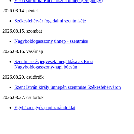
Első csütörtöki Eucharisztia ünnep (Öreghegy)
2026.08.14. péntek
Székesfehérvár fogadalmi szentmiséje
2026.08.15. szombat
Nagyboldogasszony ünnep - szentmise
2026.08.16. vasárnap
Szentmise és jegyesek megáldása az Ercsi
Nagyboldogasszony-napi búcsún
2026.08.20. csütörtök
Szent István király ünnepén szentmise Székesfehérváron
2026.08.27. csütörtök
Egyházmegyés papi zarándoklat