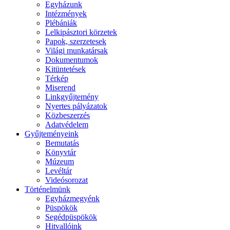
Egyházunk
Intézmények
Plébániák
Lelkipásztori körzetek
Papok, szerzetesek
Világi munkatársak
Dokumentumok
Kitüntetések
Térkép
Miserend
Linkgyűjtemény
Nyertes pályázatok
Közbeszerzés
Adatvédelem
Gyűjteményeink
Bemutatás
Könyvtár
Múzeum
Levéltár
Videósorozat
Történelmünk
Egyházmegyénk
Püspökök
Segédpüspökök
Hitvallóink