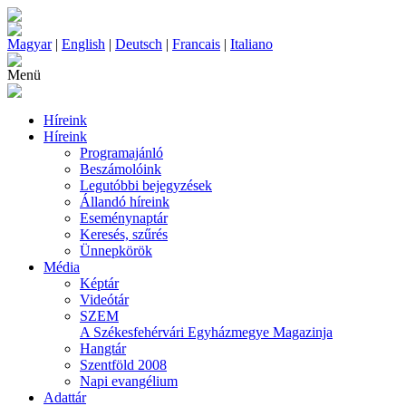
Magyar
|
English
|
Deutsch
|
Francais
|
Italiano
Menü
Híreink
Híreink
Programajánló
Beszámolóink
Legutóbbi bejegyzések
Állandó híreink
Eseménynaptár
Keresés, szűrés
Ünnepkörök
Média
Képtár
Videótár
SZEM
A Székesfehérvári Egyházmegye Magazinja
Hangtár
Szentföld 2008
Napi evangélium
Adattár