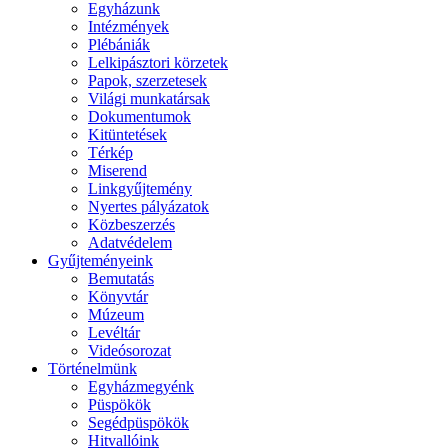
Egyházunk
Intézmények
Plébániák
Lelkipásztori körzetek
Papok, szerzetesek
Világi munkatársak
Dokumentumok
Kitüntetések
Térkép
Miserend
Linkgyűjtemény
Nyertes pályázatok
Közbeszerzés
Adatvédelem
Gyűjteményeink
Bemutatás
Könyvtár
Múzeum
Levéltár
Videósorozat
Történelmünk
Egyházmegyénk
Püspökök
Segédpüspökök
Hitvallóink