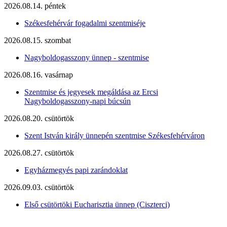
2026.08.14. péntek
Székesfehérvár fogadalmi szentmiséje
2026.08.15. szombat
Nagyboldogasszony ünnep - szentmise
2026.08.16. vasárnap
Szentmise és jegyesek megáldása az Ercsi
Nagyboldogasszony-napi búcsún
2026.08.20. csütörtök
Szent István király ünnepén szentmise Székesfehérváron
2026.08.27. csütörtök
Egyházmegyés papi zarándoklat
2026.09.03. csütörtök
Első csütörtöki Eucharisztia ünnep (Ciszterci)