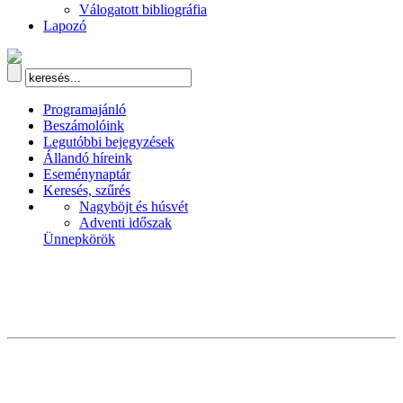
Válogatott bibliográfia
Lapozó
Programajánló
Beszámolóink
Legutóbbi bejegyzések
Állandó híreink
Eseménynaptár
Keresés, szűrés
Nagyböjt és húsvét
Adventi időszak
Ünnepkörök