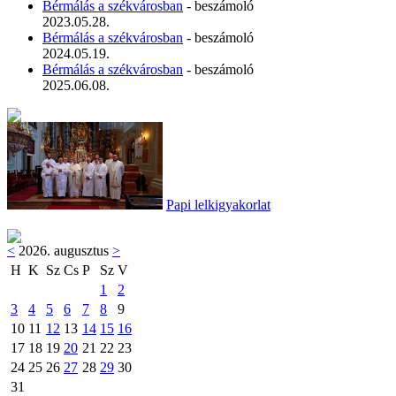
Bérmálás a székvárosban
- beszámoló
2023.05.28.
Bérmálás a székvárosban
- beszámoló
2024.05.19.
Bérmálás a székvárosban
- beszámoló
2025.06.08.
Papi lelkigyakorlat
<
2026. augusztus
>
H
K
Sz
Cs
P
Sz
V
1
2
3
4
5
6
7
8
9
10
11
12
13
14
15
16
17
18
19
20
21
22
23
24
25
26
27
28
29
30
31