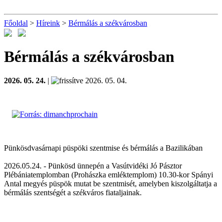
Főoldal
>
Híreink
>
Bérmálás a székvárosban
Bérmálás a székvárosban
2026. 05. 24.
|
2026. 05. 04.
Pünkösdvasárnapi püspöki szentmise és bérmálás a Bazilikában
2026.05.24. - Pünkösd ünnepén a Vasútvidéki Jó Pásztor
Plébániatemplomban (Prohászka emléktemplom) 10.30-kor Spányi
Antal megyés püspök mutat be szentmisét, amelyben kiszolgáltatja a
bérmálás szentségét a székváros fiataljainak.