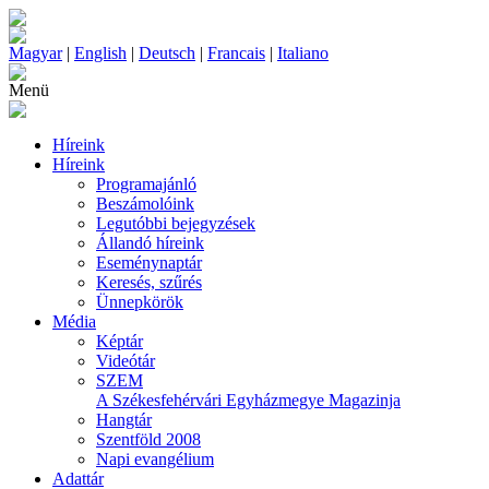
Magyar
|
English
|
Deutsch
|
Francais
|
Italiano
Menü
Híreink
Híreink
Programajánló
Beszámolóink
Legutóbbi bejegyzések
Állandó híreink
Eseménynaptár
Keresés, szűrés
Ünnepkörök
Média
Képtár
Videótár
SZEM
A Székesfehérvári Egyházmegye Magazinja
Hangtár
Szentföld 2008
Napi evangélium
Adattár