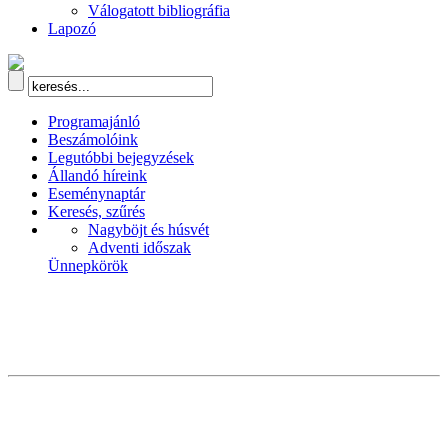
Válogatott bibliográfia
Lapozó
Programajánló
Beszámolóink
Legutóbbi bejegyzések
Állandó híreink
Eseménynaptár
Keresés, szűrés
Nagyböjt és húsvét
Adventi időszak
Ünnepkörök