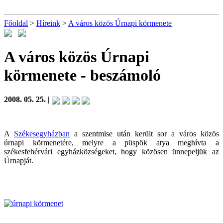
Főoldal
>
Híreink
>
A város közös Úrnapi körmenete
A város közös Úrnapi
körmenete
- beszámoló
2008. 05. 25. |
A
Székesegyházban
a szentmise után került sor a város közös
úrnapi körmenetére, melyre a püspök atya meghívta a
székesfehérvári egyházközségeket, hogy közösen ünnepeljük az
Úrnapját.