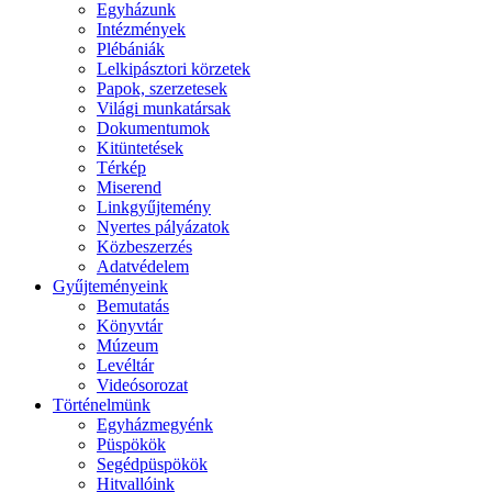
Egyházunk
Intézmények
Plébániák
Lelkipásztori körzetek
Papok, szerzetesek
Világi munkatársak
Dokumentumok
Kitüntetések
Térkép
Miserend
Linkgyűjtemény
Nyertes pályázatok
Közbeszerzés
Adatvédelem
Gyűjteményeink
Bemutatás
Könyvtár
Múzeum
Levéltár
Videósorozat
Történelmünk
Egyházmegyénk
Püspökök
Segédpüspökök
Hitvallóink