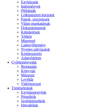
Egyházunk
Intézmények
Plébániák
Lelkipásztori körzetek
Papok, szerzetesek
Világi munkatársak
Dokumentumok
Kitüntetések
Térkép
Miserend
Linkgyűjtemény
Nyertes pályázatok
Közbeszerzés
Adatvédelem
Gyűjteményeink
Bemutatás
Könyvtár
Múzeum
Levéltár
Videósorozat
Történelmünk
Egyházmegyénk
Püspökök
Segédpüspökök
Hitvallóink