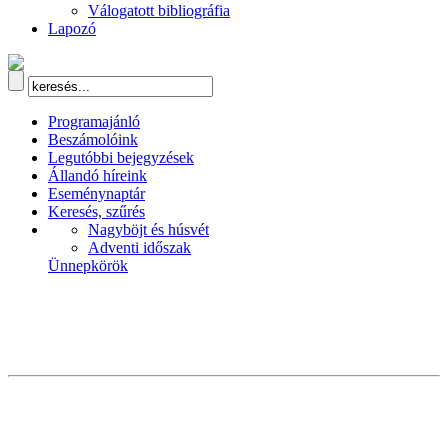
Válogatott bibliográfia
Lapozó
Programajánló
Beszámolóink
Legutóbbi bejegyzések
Állandó híreink
Eseménynaptár
Keresés, szűrés
Nagyböjt és húsvét
Adventi időszak
Ünnepkörök