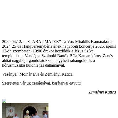
2025.04.12. - „STABAT MATER” - a Vox Mirabilis Kamarakórus
2024-25-ös Hangversenybérletének nagyböjti koncertje 2025. április
12-én szombaton, 19:00 órakor kezdődik a Jézus Szíve
templomban. Vendég a Szolnoki Bartók Béla Kamarakórus. Zenés
áhítat nagyböjti gondolatokkal, nagyheti ráhangolódás a
kórusmuzsika különleges dallamaival.
Vezényel: Molnár Éva és Zemlényi Katica
Szeretettel várjuk családjával, barátaival együtt!
Zemlényi Katica