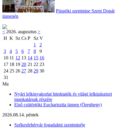
Püspöki szentmise Szent Donát
ünnepén
<
2026. augusztus
>
H
K
Sz
Cs
P
Sz
V
1
2
3
4
5
6
7
8
9
10
11
12
13
14
15
16
17
18
19
20
21
22
23
24
25
26
27
28
29
30
31
Ma
Nyári lelkigyakorlat hitoktatók és világi lelkipásztori
munkatársak részére
Első csütörtöki Eucharisztia ünnep (Öreghegy)
2026.08.14. péntek
Székesfehérvár fogadalmi szentmiséje