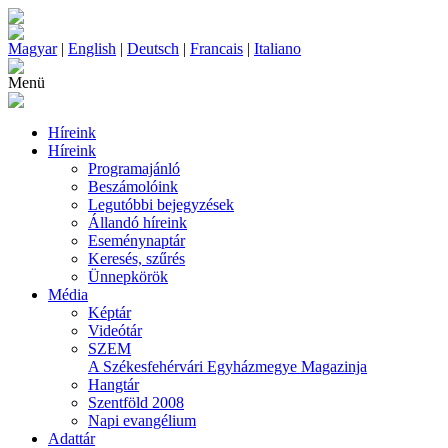
Magyar
|
English
|
Deutsch
|
Francais
|
Italiano
Menü
Híreink
Híreink
Programajánló
Beszámolóink
Legutóbbi bejegyzések
Állandó híreink
Eseménynaptár
Keresés, szűrés
Ünnepkörök
Média
Képtár
Videótár
SZEM
A Székesfehérvári Egyházmegye Magazinja
Hangtár
Szentföld 2008
Napi evangélium
Adattár