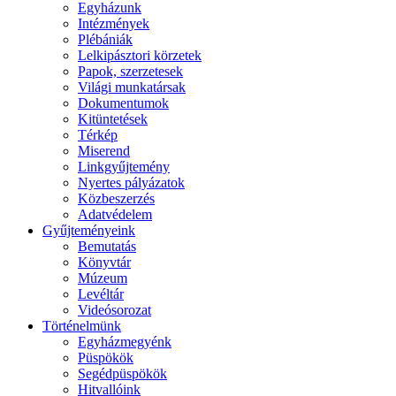
Egyházunk
Intézmények
Plébániák
Lelkipásztori körzetek
Papok, szerzetesek
Világi munkatársak
Dokumentumok
Kitüntetések
Térkép
Miserend
Linkgyűjtemény
Nyertes pályázatok
Közbeszerzés
Adatvédelem
Gyűjteményeink
Bemutatás
Könyvtár
Múzeum
Levéltár
Videósorozat
Történelmünk
Egyházmegyénk
Püspökök
Segédpüspökök
Hitvallóink