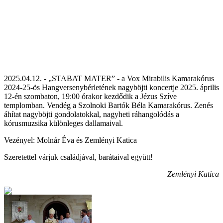
2025.04.12. - „STABAT MATER” - a Vox Mirabilis Kamarakórus
2024-25-ös Hangversenybérletének nagyböjti koncertje 2025. április
12-én szombaton, 19:00 órakor kezdődik a Jézus Szíve
templomban. Vendég a Szolnoki Bartók Béla Kamarakórus. Zenés
áhítat nagyböjti gondolatokkal, nagyheti ráhangolódás a
kórusmuzsika különleges dallamaival.
Vezényel: Molnár Éva és Zemlényi Katica
Szeretettel várjuk családjával, barátaival együtt!
Zemlényi Katica