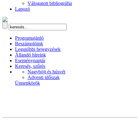
Válogatott bibliográfia
Lapozó
Programajánló
Beszámolóink
Legutóbbi bejegyzések
Állandó híreink
Eseménynaptár
Keresés, szűrés
Nagyböjt és húsvét
Adventi időszak
Ünnepkörök