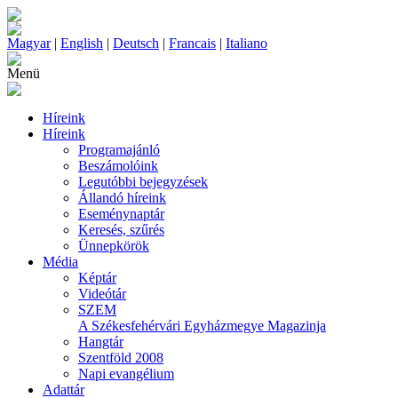
Magyar
|
English
|
Deutsch
|
Francais
|
Italiano
Menü
Híreink
Híreink
Programajánló
Beszámolóink
Legutóbbi bejegyzések
Állandó híreink
Eseménynaptár
Keresés, szűrés
Ünnepkörök
Média
Képtár
Videótár
SZEM
A Székesfehérvári Egyházmegye Magazinja
Hangtár
Szentföld 2008
Napi evangélium
Adattár