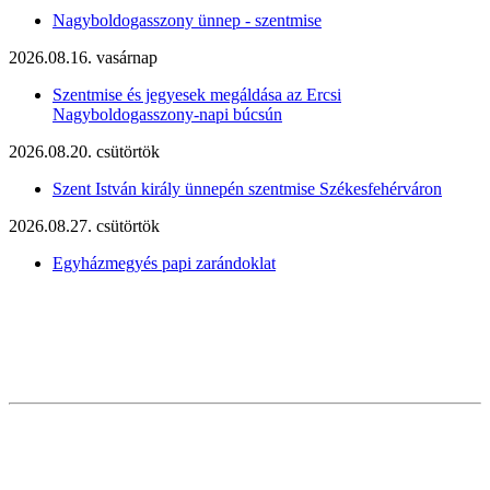
Nagyboldogasszony ünnep - szentmise
2026.08.16. vasárnap
Szentmise és jegyesek megáldása az Ercsi
Nagyboldogasszony-napi búcsún
2026.08.20. csütörtök
Szent István király ünnepén szentmise Székesfehérváron
2026.08.27. csütörtök
Egyházmegyés papi zarándoklat