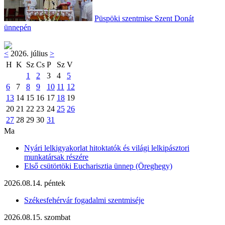
Püspöki szentmise Szent Donát
ünnepén
<
2026. július
>
H
K
Sz
Cs
P
Sz
V
1
2
3
4
5
6
7
8
9
10
11
12
13
14
15
16
17
18
19
20
21
22
23
24
25
26
27
28
29
30
31
Ma
Nyári lelkigyakorlat hitoktatók és világi lelkipásztori
munkatársak részére
Első csütörtöki Eucharisztia ünnep (Öreghegy)
2026.08.14. péntek
Székesfehérvár fogadalmi szentmiséje
2026.08.15. szombat