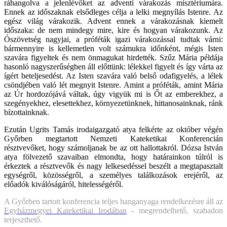
ráhangolva a jelenlévőket az adventi várakozás misztériumára.
Ennek az időszaknak elsődleges célja a lelki megnyílás Istenre. Az
egész világ várakozik. Advent ennek a várakozásnak kiemelt
időszaka: de nem mindegy mire, kire és hogyan várakozunk. Az
Ószövetség nagyjai, a próféták igazi várakozással tudtak várni:
bármennyire is kellemetlen volt számukra időnként, mégis Isten
szavára figyeltek és nem önmagukat hirdették. Szűz Mária példája
hasonló nagyszerűségben áll előttünk: lélekkel figyelt és így várta az
ígért beteljesedést. Az Isten szavára való belső odafigyelés, a lélek
csöndjében való lét megnyit Istenre. Amint a próféták, amint Mária
az Úr hordozójává váltak, úgy vigyük mi is Őt az emberekhez, a
szegényekhez, elesettekhez, környezetünknek, hittanosainknak, ránk
bízottainknak.
Ezután Ugrits Tamás irodaigazgató atya felkérte az október végén
Győrben megtartott Nemzeti Kateketikai Konferencián
résztvevőket, hogy számoljanak be az ott hallottakról. Dózsa István
atya fölvezető szavaiban elmondta, hogy határainkon túlról is
érkeztek a résztvevők és nagy lelkesedéssel beszélt a megtapasztalt
egységről, közösségről, a személyes találkozások erejéről, az
előadók kiválóságáról, hitelességéről.
A Győrben tartott konferencia teljes hanganyaga rendelkezésre áll az
Egyházmegyei Kateketikai Irodában
- megrendelhető, szabadon
terjeszthető.