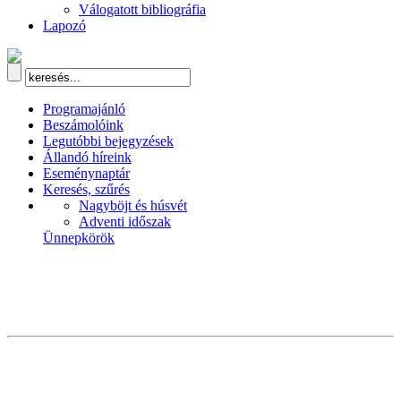
Válogatott bibliográfia
Lapozó
Programajánló
Beszámolóink
Legutóbbi bejegyzések
Állandó híreink
Eseménynaptár
Keresés, szűrés
Nagyböjt és húsvét
Adventi időszak
Ünnepkörök