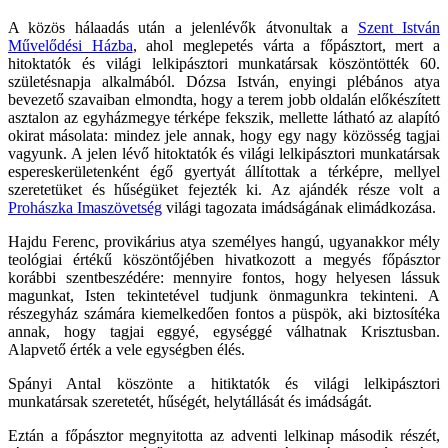
A közös hálaadás után a jelenlévők átvonultak a
Szent István
Művelődési Házba
, ahol meglepetés várta a főpásztort, mert a
hitoktatók és világi lelkipásztori munkatársak köszöntötték 60.
születésnapja alkalmából. Dózsa István, enyingi plébános atya
bevezető szavaiban elmondta, hogy a terem jobb oldalán előkészített
asztalon az egyházmegye térképe fekszik, mellette látható az alapító
okirat másolata: mindez jele annak, hogy egy nagy közösség tagjai
vagyunk. A jelen lévő hitoktatók és világi lelkipásztori munkatársak
espereskerületenként égő gyertyát állítottak a térképre, mellyel
szeretetüket és hűségüket fejezték ki. Az ajándék része volt a
Prohászka Imaszövetség
világi tagozata imádságának elimádkozása.
Hajdu Ferenc, provikárius atya személyes hangú, ugyanakkor mély
teológiai értékű köszöntőjében hivatkozott a megyés főpásztor
korábbi szentbeszédére: mennyire fontos, hogy helyesen lássuk
magunkat, Isten tekintetével tudjunk önmagunkra tekinteni. A
részegyház számára kiemelkedően fontos a püspök, aki biztosítéka
annak, hogy tagjai eggyé, egységgé válhatnak Krisztusban.
Alapvető érték a vele egységben élés.
Spányi Antal köszönte a hitiktatók és világi lelkipásztori
munkatársak szeretetét, hűségét, helytállását és imádságát.
Eztán a főpásztor megnyitotta az adventi lelkinap második részét,