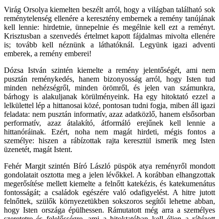
Virág Orsolya kiemelten beszélt arról, hogy a világban található sok
reménytelenség ellenére a keresztény embernek a remény tanújának
kell lennie: hirdetnie, ünnepelnie és megélnie kell ezt a reményt.
Krisztusban a szenvedés értelmet kapott fájdalmas mivolta ellenére
is; tovább kell néznünk a láthatóknál. Legyünk igazi adventi
emberek, a remény emberei!
Dózsa István szintén kiemelte a remény jelentőségét, ami nem
pusztán reménykedés, hanem bizonyosság arról, hogy Isten tud
minden nehézségről, minden örömről, és jelen van számunkra,
bárhogy is alakuljanak körülményeink. Ha egy hitoktató ezzel a
lelkülettel lép a hittanosai közé, pontosan tudni fogja, miben áll igazi
feladata: nem pusztán informatív, azaz adatközlő, hanem elsősorban
performatív, azaz átalakító, átformáló erejűnek kell lennie a
hittanóráinak. Ezért, noha nem magát hirdeti, mégis fontos a
személye: hiszen a rábízottak rajta keresztül ismerik meg Isten
üzenetét, magát Istent.
Fehér Margit szintén Bíró László püspök atya reményről mondott
gondolatait osztotta meg a jelen lévőkkel. A korábban elhangzottak
megerősítése mellett kiemelte a felnőtt katekézis, és katekumenátus
fontosságát; a családok egészére való odafigyelést. A hitre jutott
felnőttek, szülők környezetükben sokszoros segítői lehetne abban,
hogy Isten országa épülhessen. Rámutatott még arra a személyes
szeretetre és felelősségre, ami a hitoktatóban kell éljen a rábízott