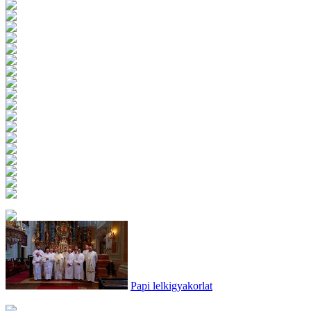
Papi lelkigyakorlat