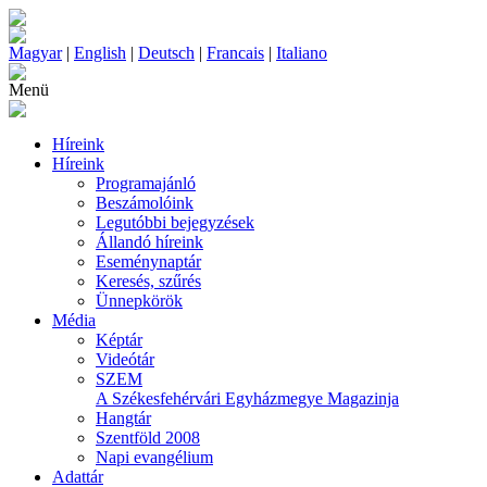
Magyar
|
English
|
Deutsch
|
Francais
|
Italiano
Menü
Híreink
Híreink
Programajánló
Beszámolóink
Legutóbbi bejegyzések
Állandó híreink
Eseménynaptár
Keresés, szűrés
Ünnepkörök
Média
Képtár
Videótár
SZEM
A Székesfehérvári Egyházmegye Magazinja
Hangtár
Szentföld 2008
Napi evangélium
Adattár