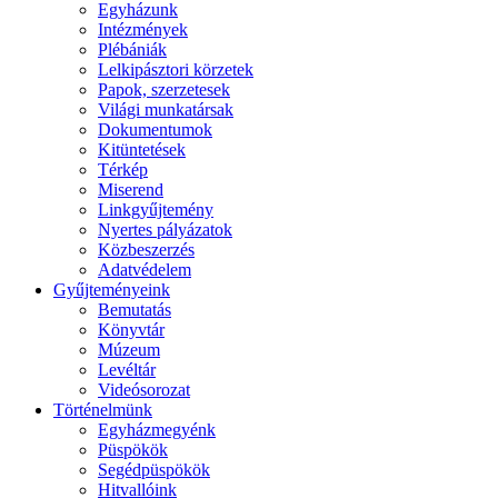
Egyházunk
Intézmények
Plébániák
Lelkipásztori körzetek
Papok, szerzetesek
Világi munkatársak
Dokumentumok
Kitüntetések
Térkép
Miserend
Linkgyűjtemény
Nyertes pályázatok
Közbeszerzés
Adatvédelem
Gyűjteményeink
Bemutatás
Könyvtár
Múzeum
Levéltár
Videósorozat
Történelmünk
Egyházmegyénk
Püspökök
Segédpüspökök
Hitvallóink