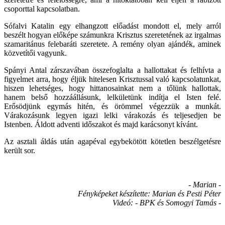
csoporttal kapcsolatban.
Sófalvi Katalin egy elhangzott előadást mondott el, mely arról
beszélt hogyan előképe számunkra Krisztus szeretetének az irgalmas
szamaritánus felebaráti szeretete. A remény olyan ajándék, aminek
közvetítői vagyunk.
Spányi Antal zárszavában összefoglalta a hallottakat és felhívta a
figyelmet arra, hogy éljük hitelesen Krisztussal való kapcsolatunkat,
hiszen lehetséges, hogy hittanosainkat nem a tőlünk hallottak,
hanem belső hozzáállásunk, lelkületünk indítja el Isten felé.
Erősödjünk egymás hitén, és örömmel végezzük a munkát.
Várakozásunk legyen igazi lelki várakozás és teljesedjen be
Istenben. Áldott adventi időszakot és majd karácsonyt kívánt.
Az asztali áldás után agapéval egybekötött kötetlen beszélgetésre
került sor.
- Marian -
Fényképeket készítette: Marian és Pesti Péter
Videó: - BPK és Somogyi Tamás -