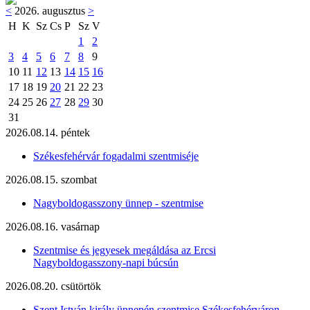
<
2026. augusztus
>
H
K
Sz
Cs
P
Sz
V
1
2
3
4
5
6
7
8
9
10
11
12
13
14
15
16
17
18
19
20
21
22
23
24
25
26
27
28
29
30
31
2026.08.14. péntek
Székesfehérvár fogadalmi szentmiséje
2026.08.15. szombat
Nagyboldogasszony ünnep - szentmise
2026.08.16. vasárnap
Szentmise és jegyesek megáldása az Ercsi
Nagyboldogasszony-napi búcsún
2026.08.20. csütörtök
Szent István király ünnepén szentmise Székesfehérváron