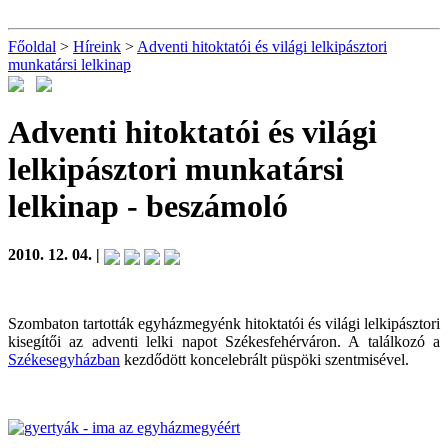
Főoldal
>
Híreink
>
Adventi hitoktatói és világi lelkipásztori
munkatársi lelkinap
Adventi hitoktatói és világi
lelkipásztori munkatársi
lelkinap
- beszámoló
2010. 12. 04. |
Szombaton tartották egyházmegyénk hitoktatói és világi lelkipásztori
kisegítői az adventi lelki napot Székesfehérváron. A találkozó a
Székesegyházban
kezdődött koncelebrált püspöki szentmisével.