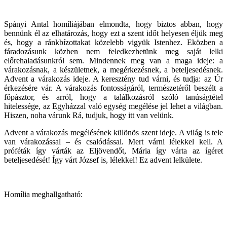
Spányi Antal homíliájában elmondta, hogy biztos abban, hogy
bennünk él az elhatározás, hogy ezt a szent időt helyesen éljük meg
és, hogy a ránkbízottakat közelebb vigyük Istenhez. Eközben a
fáradozásunk közben nem feledkezhetünk meg saját lelki
előrehaladásunkról sem. Mindennek meg van a maga ideje: a
várakozásnak, a készületnek, a megérkezésnek, a beteljesedésnek.
Advent a várakozás ideje. A keresztény tud várni, és tudja: az Úr
érkezésére vár. A várakozás fontosságáról, természetéről beszélt a
főpásztor, és arról, hogy a találkozásról szóló tanúságtétel
hitelessége, az Egyházzal való egység megélése jel lehet a világban.
Hiszen, noha várunk Rá, tudjuk, hogy itt van velünk.
Advent a várakozás megélésének különös szent ideje. A világ is tele
van várakozással – és csalódással. Mert várni lélekkel kell. A
próféták így várták az Eljövendőt, Mária így várta az ígéret
beteljesedését! Így várt József is, lélekkel! Ez advent lelkülete.
Homília meghallgatható: