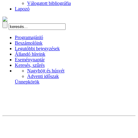
Válogatott bibliográfia
Lapozó
Programajánló
Beszámolóink
Legutóbbi bejegyzések
Állandó híreink
Eseménynaptár
Keresés, szűrés
Nagyböjt és húsvét
Adventi időszak
Ünnepkörök