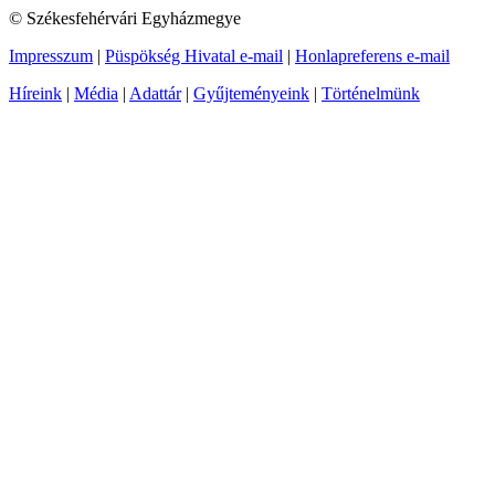
© Székesfehérvári Egyházmegye
Impresszum
|
Püspökség Hivatal e-mail
|
Honlapreferens e-mail
Híreink
|
Média
|
Adattár
|
Gyűjteményeink
|
Történelmünk