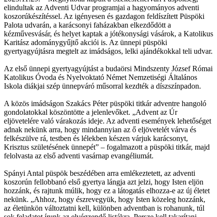
elindultak az Adventi Udvar programjai a hagyományos adventi
koszorúkészítéssel. Az igényesen és gazdagon feldíszített Püspöki
Palota udvarán, a karácsonyi faházakban elkezdődött a
kézművesvásár, és helyet kaptak a jótékonysági vásárok, a Katolikus
Karitász adománygyűjtő akciói is. Az ünnepi püspöki
gyertyagyújtásra megtelt az imádságos, lelki ajándékokkal teli udvar.
Az első ünnepi gyertyagyújtást a budaörsi Mindszenty József Római
Katolikus Óvoda és Nyelvoktató Német Nemzetiségi Általános
Iskola diákjai szép ünnepváró műsorral kezdték a díszszínpadon.
A közös imádságon Szakács Péter püspöki titkár adventre hangoló
gondolatokkal köszöntötte a jelenlevőket. „Advent az Úr
eljövetelére való várakozás ideje. Az adventi események lehetőséget
adnak nekünk arra, hogy mindannyian az ő eljövetelét várva és
felkészülve rá, testben és lélekben készen várjuk karácsonyt,
Krisztus születésének ünnepét” – fogalmazott a püspöki titkár, majd
felolvasta az első adventi vasárnap evangéliumát.
Spányi Antal püspök beszédében arra emlékeztetett, az adventi
koszorún fellobbanó első gyertya lángja azt jelzi, hogy Isten eljön
hozzánk, és rajtunk múlik, hogy ez a látogatás elhozza-e az új életet
nekünk. „Ahhoz, hogy észrevegyük, hogy Isten közeleg hozzánk,
az életünkön változtatni kell, különben adventban is rohanunk, túl
sok feladatot írunk az elvégzendő listákra. Persze kell takarítani,