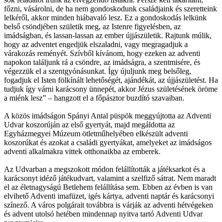
főzni, vásárolni, de ha nem gondoskodunk családjaink és szeretteink
lelkéről, akkor minden hiábavaló lesz. Ez a gondoskodás lelkünk
belső csöndjében születik meg, az Istenre figyelésben, az
imádságban, és lassan-lassan az ember újjászületik. Rajtunk múlik,
hogy az adventet engedjük elszaladni, vagy megragadjuk a
várakozás reményét. Szívből kívánom, hogy ezeken az adventi
napokon találjunk rá a csöndre, az imádságra, a szentmisére, és
végezzük el a szentgyónásunkat. Így újuljunk meg belsőleg,
fogadjuk el Isten fölkínált lehetőségét, ajándékát, az újjászületést. Ha
tudjuk így várni karácsony ünnepét, akkor Jézus születésének öröme
a miénk lesz” – hangzott el a főpásztor buzdító szavaiban.
A közös imádságon Spányi Antal püspök meggyújtotta az Adventi
Udvar koszorúján az első gyertyát, majd megáldotta az
Egyházmegyei Múzeum ötletműhelyében elkészült adventi
koszorúkat és azokat a családi gyertyákat, amelyeket az imádságos
adventi alkalmakra vittek otthonaikba az emberek.
Az Udvarban a megszokott módon felállították a játéksarkot és a
karácsonyt idéző játékudvart, valamint a szelfiző sátrat. Nem maradt
el az életnagyságú Betlehem felállítása sem. Ebben az évben is van
elvihető Adventi imafüzet, igés kártya, adventi naptár és karácsonyi
színező. A város polgárait továbbra is várják az adventi hétvégeken
és advent utolsó hetében mindennap nyitva tartó Adventi Udvar