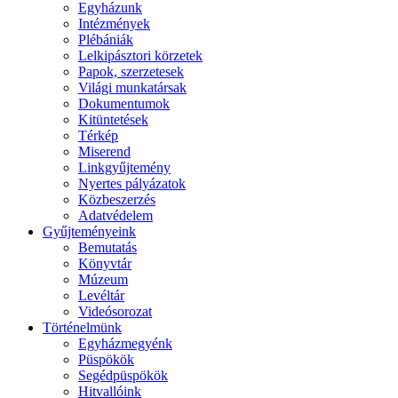
Egyházunk
Intézmények
Plébániák
Lelkipásztori körzetek
Papok, szerzetesek
Világi munkatársak
Dokumentumok
Kitüntetések
Térkép
Miserend
Linkgyűjtemény
Nyertes pályázatok
Közbeszerzés
Adatvédelem
Gyűjteményeink
Bemutatás
Könyvtár
Múzeum
Levéltár
Videósorozat
Történelmünk
Egyházmegyénk
Püspökök
Segédpüspökök
Hitvallóink