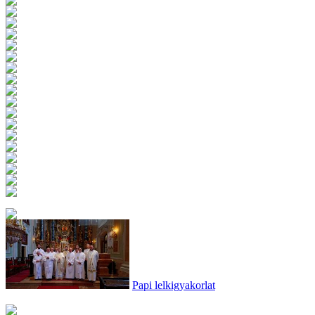
Papi lelkigyakorlat