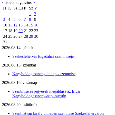
<
2026. augusztus
>
H
K
Sz
Cs
P
Sz
V
1
2
3
4
5
6
7
8
9
10
11
12
13
14
15
16
17
18
19
20
21
22
23
24
25
26
27
28
29
30
31
2026.08.14. péntek
Székesfehérvár fogadalmi szentmiséje
2026.08.15. szombat
Nagyboldogasszony ünnep - szentmise
2026.08.16. vasárnap
Szentmise és jegyesek megáldása az Ercsi
Nagyboldogasszony-napi búcsún
2026.08.20. csütörtök
Szent István király ünnepén szentmise Székesfehérváron