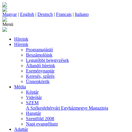
Magyar
|
English
|
Deutsch
|
Francais
|
Italiano
Menü
Híreink
Híreink
Programajánló
Beszámolóink
Legutóbbi bejegyzések
Állandó híreink
Eseménynaptár
Keresés, szűrés
Ünnepkörök
Média
Képtár
Videótár
SZEM
A Székesfehérvári Egyházmegye Magazinja
Hangtár
Szentföld 2008
Napi evangélium
Adattár