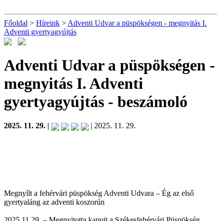
Főoldal
>
Híreink
>
Adventi Udvar a püspökségen - megnyitás I.
Adventi gyertyagyújtás
Adventi Udvar a püspökségen -
megnyitás I. Adventi
gyertyagyújtás
- beszámoló
2025. 11. 29. |
| 2025. 11. 29.
Megnyílt a fehérvári püspökség Adventi Udvara – Ég az első
gyertyaláng az adventi koszorún
2025.11.29. – Megnyitotta kapuit a Székesfehérvári Püspökség,