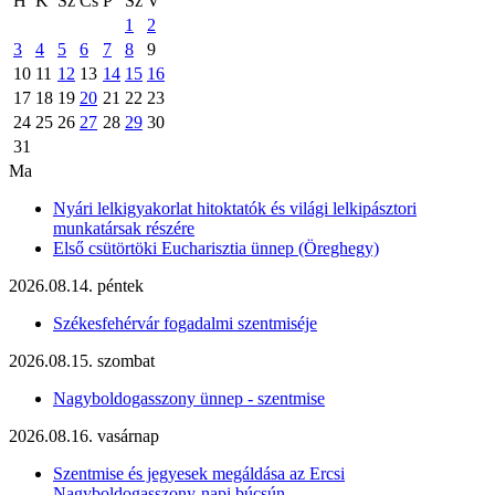
H
K
Sz
Cs
P
Sz
V
1
2
3
4
5
6
7
8
9
10
11
12
13
14
15
16
17
18
19
20
21
22
23
24
25
26
27
28
29
30
31
Ma
Nyári lelkigyakorlat hitoktatók és világi lelkipásztori
munkatársak részére
Első csütörtöki Eucharisztia ünnep (Öreghegy)
2026.08.14. péntek
Székesfehérvár fogadalmi szentmiséje
2026.08.15. szombat
Nagyboldogasszony ünnep - szentmise
2026.08.16. vasárnap
Szentmise és jegyesek megáldása az Ercsi
Nagyboldogasszony-napi búcsún