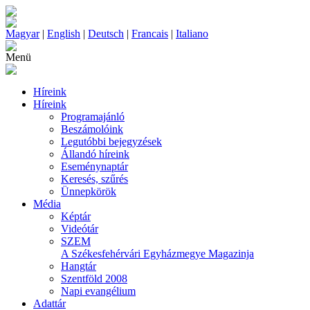
Magyar
|
English
|
Deutsch
|
Francais
|
Italiano
Menü
Híreink
Híreink
Programajánló
Beszámolóink
Legutóbbi bejegyzések
Állandó híreink
Eseménynaptár
Keresés, szűrés
Ünnepkörök
Média
Képtár
Videótár
SZEM
A Székesfehérvári Egyházmegye Magazinja
Hangtár
Szentföld 2008
Napi evangélium
Adattár