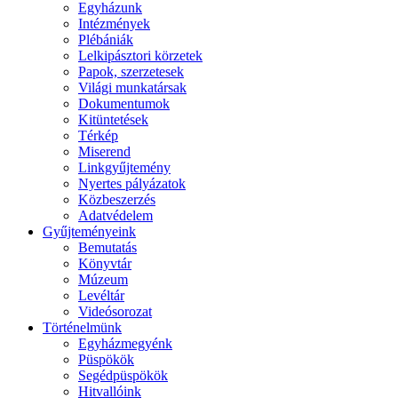
Egyházunk
Intézmények
Plébániák
Lelkipásztori körzetek
Papok, szerzetesek
Világi munkatársak
Dokumentumok
Kitüntetések
Térkép
Miserend
Linkgyűjtemény
Nyertes pályázatok
Közbeszerzés
Adatvédelem
Gyűjteményeink
Bemutatás
Könyvtár
Múzeum
Levéltár
Videósorozat
Történelmünk
Egyházmegyénk
Püspökök
Segédpüspökök
Hitvallóink