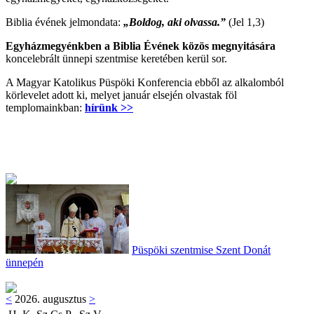
Biblia évének jelmondata:
„Boldog, aki olvassa.”
(Jel 1,3)
Egyházmegyénkben a Biblia Évének közös megnyitására
koncelebrált ünnepi szentmise keretében kerül sor.
A Magyar Katolikus Püspöki Konferencia ebből az alkalomból
körlevelet adott ki, melyet január elsején olvastak föl
templomainkban:
hírünk >>
Püspöki szentmise Szent Donát
ünnepén
<
2026. augusztus
>