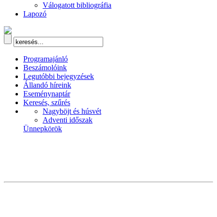
Válogatott bibliográfia
Lapozó
Programajánló
Beszámolóink
Legutóbbi bejegyzések
Állandó híreink
Eseménynaptár
Keresés, szűrés
Nagyböjt és húsvét
Adventi időszak
Ünnepkörök