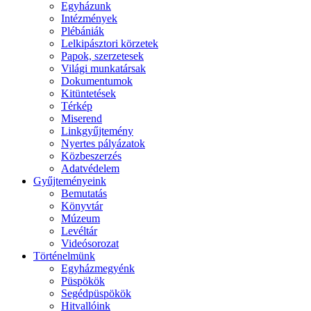
Egyházunk
Intézmények
Plébániák
Lelkipásztori körzetek
Papok, szerzetesek
Világi munkatársak
Dokumentumok
Kitüntetések
Térkép
Miserend
Linkgyűjtemény
Nyertes pályázatok
Közbeszerzés
Adatvédelem
Gyűjteményeink
Bemutatás
Könyvtár
Múzeum
Levéltár
Videósorozat
Történelmünk
Egyházmegyénk
Püspökök
Segédpüspökök
Hitvallóink