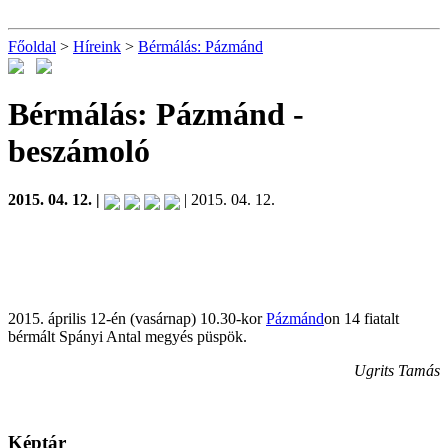
Főoldal
>
Híreink
>
Bérmálás: Pázmánd
Bérmálás: Pázmánd
-
beszámoló
2015. 04. 12. |
| 2015. 04. 12.
2015. április 12-én (vasárnap) 10.30-kor
Pázmánd
on 14 fiatalt
bérmált Spányi Antal megyés püspök.
Ugrits Tamás
Képtár