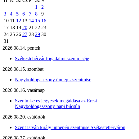
H
K
Sz
Cs
P
Sz
V
1
2
3
4
5
6
7
8
9
10
11
12
13
14
15
16
17
18
19
20
21
22
23
24
25
26
27
28
29
30
31
2026.08.14. péntek
Székesfehérvár fogadalmi szentmiséje
2026.08.15. szombat
Nagyboldogasszony ünnep - szentmise
2026.08.16. vasárnap
Szentmise és jegyesek megáldása az Ercsi
Nagyboldogasszony-napi búcsún
2026.08.20. csütörtök
Szent István király ünnepén szentmise Székesfehérváron
2026.08.27. csütörtök