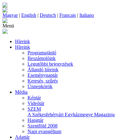
Magyar
|
English
|
Deutsch
|
Francais
|
Italiano
Menü
Híreink
Híreink
Programajánló
Beszámolóink
Legutóbbi bejegyzések
Állandó híreink
Eseménynaptár
Keresés, szűrés
Ünnepkörök
Média
Képtár
Videótár
SZEM
A Székesfehérvári Egyházmegye Magazinja
Hangtár
Szentföld 2008
Napi evangélium
Adattár