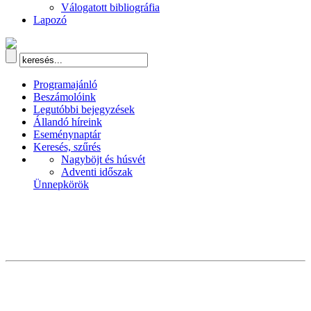
Válogatott bibliográfia
Lapozó
Programajánló
Beszámolóink
Legutóbbi bejegyzések
Állandó híreink
Eseménynaptár
Keresés, szűrés
Nagyböjt és húsvét
Adventi időszak
Ünnepkörök