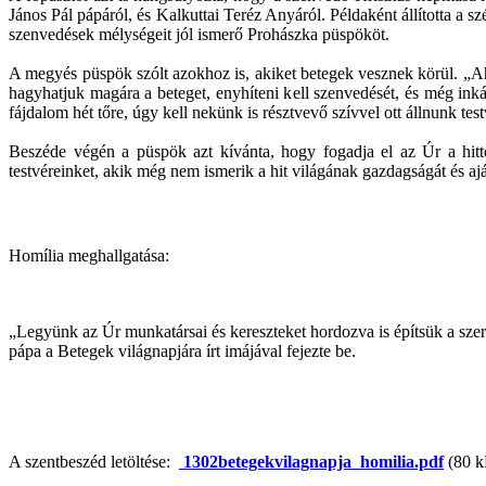
János Pál pápáról, és Kalkuttai Teréz Anyáról. Példaként állította a s
szenvedések mélységeit jól ismerő Prohászka püspököt.
A megyés püspök szólt azokhoz is, akiket betegek vesznek körül. „Ahog
hagyhatjuk magára a beteget, enyhíteni kell szenvedését, és még ink
fájdalom hét tőre, úgy kell nekünk is résztvevő szívvel ott állnunk tes
Beszéde végén a püspök azt kívánta, hogy fogadja el az Úr a hittel
testvéreinket, akik még nem ismerik a hit világának gazdagságát és ajá
Homília meghallgatása:
„Legyünk az Úr munkatársai és kereszteket hordozva is építsük a szere
pápa a Betegek világnapjára írt imájával fejezte be.
A szentbeszéd letöltése:
1302betegekvilagnapja_homilia.pdf
(80 k