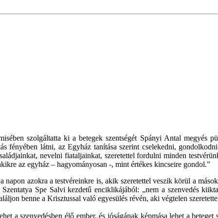
tmisében szolgáltatta ki a betegek szentségét Spányi Antal megyés 
tás fényében látni, az Egyház tanítása szerint cselekedni, gondolkodn
ádjainkat, nevelni fiataljainkat, szeretettel fordulni minden testvér
s akikre az egyház – hagyományosan -, mint értékes kincseire gondol.”
a napon azokra a testvéreinkre is, akik szeretettel veszik körül a mások
 a Szentatya Spe Salvi kezdetű enciklikájából: „nem a szenvedés kiik
láljon benne a Krisztussal való egyesülés révén, aki végtelen szeretette
ehet a szenvedésben élő ember, és jóságának képmása lehet a beteget s