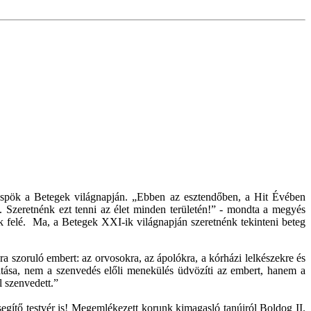
püspök a Betegek világnapján. „Ebben az esztendőben, a Hit Évében
i. Szeretnénk ezt tenni az élet minden területén!” - mondta a megyés
ünk felé. Ma, a Betegek XXI-ik világnapján szeretnénk tekinteni beteg
ra szoruló embert: az orvosokra, az ápolókra, a kórházi lelkészekre és
tatása, nem a szenvedés előli menekülés üdvözíti az embert, hanem a
l szenvedett.”
egítő testvér is! Megemlékezett korunk kimagasló tanúiról Boldog II.