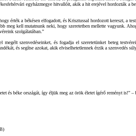
zékesfehérvári egyházmegye hitvallóit, akik a hit erejével hordozták a b
y érték a békésen elfogadott, és Krisztussal hordozott kereszt, a testi
ább meg kell mutatnunk neki, hogy szeretetben mellette vagyunk. Ahogy 
tvéreink szolgálatában.”
 megélt szenvedéseinket, és fogadja el szeretetünket beteg testvérei
ndékát, és segítse azokat, akik elviselhetetlennek érzik a szenvedés súly
tet és béke országát, így éljük meg az örök életet ígérő reményt is!” 
B)