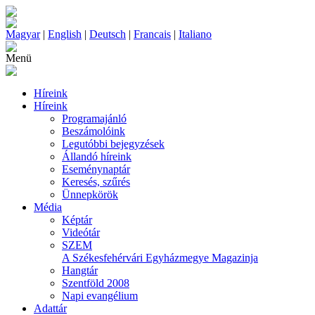
Magyar
|
English
|
Deutsch
|
Francais
|
Italiano
Menü
Híreink
Híreink
Programajánló
Beszámolóink
Legutóbbi bejegyzések
Állandó híreink
Eseménynaptár
Keresés, szűrés
Ünnepkörök
Média
Képtár
Videótár
SZEM
A Székesfehérvári Egyházmegye Magazinja
Hangtár
Szentföld 2008
Napi evangélium
Adattár