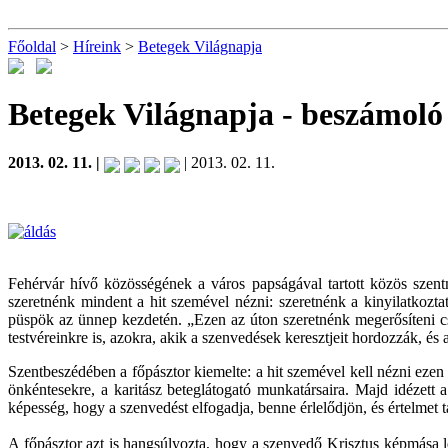
Főoldal
>
Híreink
>
Betegek Világnapja
Betegek Világnapja
- beszámoló
2013. 02. 11. |
| 2013. 02. 11.
Fehérvár hívő közösségének a város papságával tartott közös szen
szeretnénk mindent a hit szemével nézni: szeretnénk a kinyilatkozta
püspök az ünnep kezdetén. „Ezen az úton szeretnénk megerősíteni csal
testvéreinkre is, azokra, akik a szenvedések keresztjeit hordozzák, é
Szentbeszédében a főpásztor kiemelte: a hit szemével kell nézni ezen 
önkéntesekre, a karitász beteglátogató munkatársaira. Majd idézett
képesség, hogy a szenvedést elfogadja, benne érlelődjön, és értelmet ta
A főpásztor azt is hangsúlyozta, hogy a szenvedő Krisztus képmása l