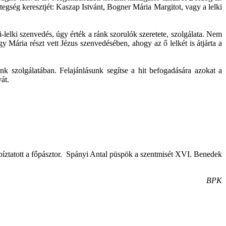
etegség keresztjét: Kaszap Istvánt, Bogner Mária Margitot, vagy a lelki
-lelki szenvedés, úgy érték a ránk szorulók szeretete, szolgálata. Nem
Mária részt vett Jézus szenvedésében, ahogy az ő lelkét is átjárta a
nk szolgálatában. Felajánlásunk segítse a hit befogadására azokat a
át.
– bíztatott a főpásztor. Spányi Antal püspök a szentmisét XVI. Benedek
BPK