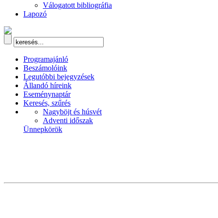
Válogatott bibliográfia
Lapozó
Programajánló
Beszámolóink
Legutóbbi bejegyzések
Állandó híreink
Eseménynaptár
Keresés, szűrés
Nagyböjt és húsvét
Adventi időszak
Ünnepkörök