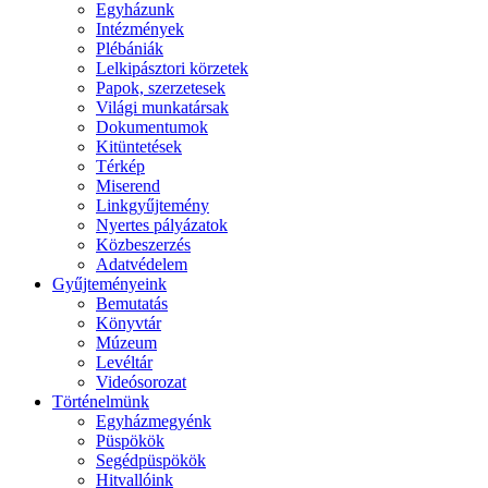
Egyházunk
Intézmények
Plébániák
Lelkipásztori körzetek
Papok, szerzetesek
Világi munkatársak
Dokumentumok
Kitüntetések
Térkép
Miserend
Linkgyűjtemény
Nyertes pályázatok
Közbeszerzés
Adatvédelem
Gyűjteményeink
Bemutatás
Könyvtár
Múzeum
Levéltár
Videósorozat
Történelmünk
Egyházmegyénk
Püspökök
Segédpüspökök
Hitvallóink