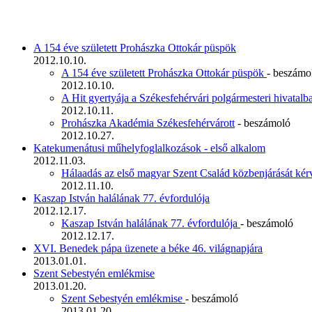
A 154 éve született Prohászka Ottokár püspök
2012.10.10.
A 154 éve született Prohászka Ottokár püspök
- beszámo
2012.10.10.
A Hit gyertyája a Székesfehérvári polgármesteri hivatalb
2012.10.11.
Prohászka Akadémia Székesfehérvárott
- beszámoló
2012.10.27.
Katekumenátusi műhelyfoglalkozások - első alkalom
2012.11.03.
Hálaadás az első magyar Szent Család közbenjárását ké
2012.11.10.
Kaszap István halálának 77. évfordulója
2012.12.17.
Kaszap István halálának 77. évfordulója
- beszámoló
2012.12.17.
XVI. Benedek pápa üzenete a béke 46. világnapjára
2013.01.01.
Szent Sebestyén emlékmise
2013.01.20.
Szent Sebestyén emlékmise
- beszámoló
2013.01.20.