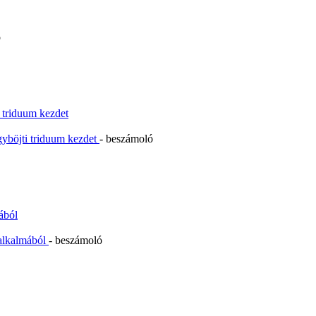
ó
 triduum kezdet
gyböjti triduum kezdet
- beszámoló
ából
 alkalmából
- beszámoló