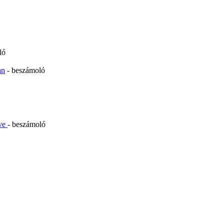
ló
an
- beszámoló
rve
- beszámoló