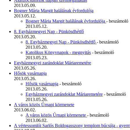
Áldozócsütörtök napján szentségimádás
2013.05.09.
Bogner Mária Margit halálának évfordulója
2013.05.12.
Bogner Mária Margit halálának évfordulója
- beszámoló
2013.05.12.
8. Egyházmegyei Nap - Pünkösdhétfő
2013.05.20.
8. Egyházmegyei Nap - Pünkösdhétfő
- beszámoló
2013.05.20.
Katolikus Könyvnapok - megnyitás
- beszámoló
2013.05.23.
Egyházmegyei zarándoklat Máriaremetére
2013.05.26.
Hősök vasárnapja
2013.05.26.
Hősök vasárnapja
- beszámoló
2013.05.26.
Egyházmegyei zarándoklat Máriaremetére
- beszámoló
2013.05.26.
A város közös Úrnapi körmenete
2013.06.02.
A város közös Úrnapi körmenete
- beszámoló
2013.06.02.
A vértessomlói Sarlós Boldogasszony templom búcsúja - gyerm