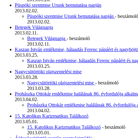
Püspöki szentmise Urunk bemutatása napján
2013.02.02.
Püspöki szentmise Urunk bemutatása napján
- beszámol
2013.02.02.
Betegek Világnapja
2013.02.11.
Betegek Világnapja
- beszámoló
2013.02.11.
Kaszap István emlékmise, hálaadás Ferenc pápáért és nagyböjti
2013.03.25.
Kaszap István emlékmise, hálaadás Ferenc pápáért és na
2013.03.25.
Nagycsütörtöki olajszentelési mise
2013.03.28.
Nagycsütörtöki olajszentelési mise
- beszámoló
2013.03.28.
Prohászka Ottokár emlékmise halálának 86. évfordulója alkalm
2013.04.02.
Prohászka Ottokár emlékmise halálának 86. évfordulója
2013.04.02.
15. Katolikus Karizmatikus Találkozó
2013.05.01.
15. Katolikus Karizmatikus Találkozó
- beszámoló
2013.05.01.