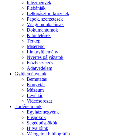
Intézmények
Plébániák
Lelkipásztori körzetek
Papok, szerzetesek
Világi munkatársak
Dokumentumok
Kitüntetések
Térkép
Miserend
Linkgyűjtemény
Nyertes pályázatok
Közbeszerzés
Adatvédelem
Gyűjteményeink
Bemutatás
Könyvtár
Múzeum
Levéltár
Videósorozat
Történelmünk
Egyházmegyénk
Püspökök
Segédpüspökök
Hitvallóink
Válogatott bibliográfia