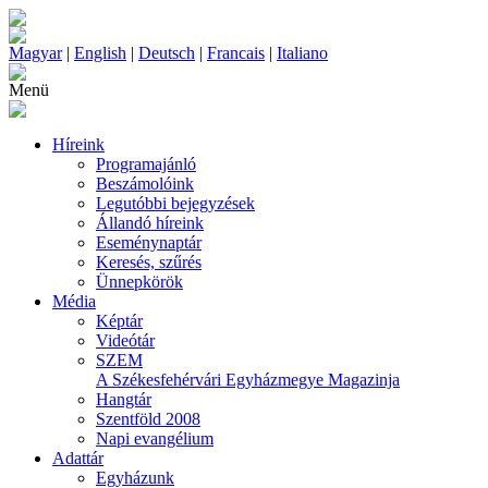
Magyar
|
English
|
Deutsch
|
Francais
|
Italiano
Menü
Híreink
Programajánló
Beszámolóink
Legutóbbi bejegyzések
Állandó híreink
Eseménynaptár
Keresés, szűrés
Ünnepkörök
Média
Képtár
Videótár
SZEM
A Székesfehérvári Egyházmegye Magazinja
Hangtár
Szentföld 2008
Napi evangélium
Adattár
Egyházunk