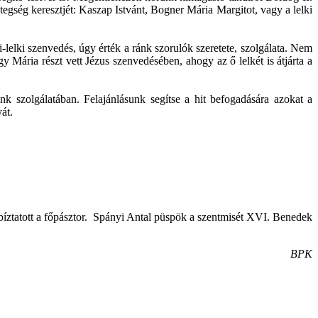
etegség keresztjét: Kaszap Istvánt, Bogner Mária Margitot, vagy a lelki
-lelki szenvedés, úgy érték a ránk szorulók szeretete, szolgálata. Nem
Mária részt vett Jézus szenvedésében, ahogy az ő lelkét is átjárta a
nk szolgálatában. Felajánlásunk segítse a hit befogadására azokat a
át.
– bíztatott a főpásztor. Spányi Antal püspök a szentmisét XVI. Benedek
BPK