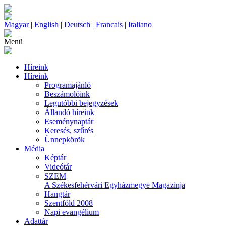
Magyar
|
English
|
Deutsch
|
Francais
|
Italiano
Menü
Híreink
Híreink
Programajánló
Beszámolóink
Legutóbbi bejegyzések
Állandó híreink
Eseménynaptár
Keresés, szűrés
Ünnepkörök
Média
Képtár
Videótár
SZEM
A Székesfehérvári Egyházmegye Magazinja
Hangtár
Szentföld 2008
Napi evangélium
Adattár