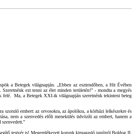
püspök a Betegek világnapján. „Ebben az esztendőben, a Hit Évében
i. Szeretnénk ezt tenni az élet minden területén!” - mondta a megyés
ünk felé. Ma, a Betegek XXI-ik világnapján szeretnénk tekinteni beteg
ra szoruló embert: az orvosokra, az ápolókra, a kórházi lelkészekre és
tatása, nem a szenvedés előli menekülés üdvözíti az embert, hanem a
l szenvedett.”
egítő testvér is! Megemlékezett korunk kimagasló tanúiról Boldog II.