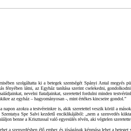
tmisében szolgáltatta ki a betegek szentségét Spányi Antal megyés 
tás fényében látni, az Egyház tanítása szerint cselekedni, gondolkodn
ádjainkat, nevelni fiataljainkat, szeretettel fordulni minden testvér
s akikre az egyház – hagyományosan -, mint értékes kincseire gondol.”
a napon azokra a testvéreinkre is, akik szeretettel veszik körül a mások
 a Szentatya Spe Salvi kezdetű enciklikájából: „nem a szenvedés kiik
láljon benne a Krisztussal való egyesülés révén, aki végtelen szeretette
ehet a szenvedésben élő ember, és jóságának képmása lehet a beteget s