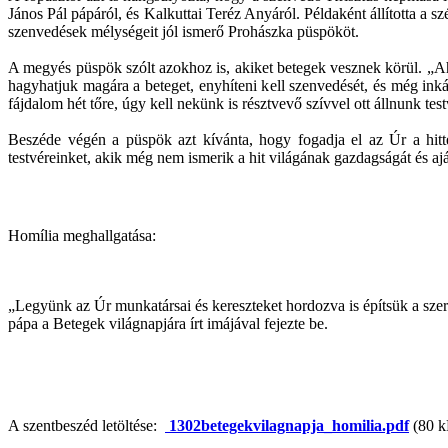
János Pál pápáról, és Kalkuttai Teréz Anyáról. Példaként állította a s
szenvedések mélységeit jól ismerő Prohászka püspököt.
A megyés püspök szólt azokhoz is, akiket betegek vesznek körül. „Ahog
hagyhatjuk magára a beteget, enyhíteni kell szenvedését, és még ink
fájdalom hét tőre, úgy kell nekünk is résztvevő szívvel ott állnunk tes
Beszéde végén a püspök azt kívánta, hogy fogadja el az Úr a hittel
testvéreinket, akik még nem ismerik a hit világának gazdagságát és ajá
Homília meghallgatása:
„Legyünk az Úr munkatársai és kereszteket hordozva is építsük a szere
pápa a Betegek világnapjára írt imájával fejezte be.
A szentbeszéd letöltése:
1302betegekvilagnapja_homilia.pdf
(80 k