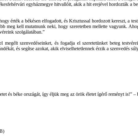
zékesfehérvári egyházmegye hitvallóit, akik a hit erejével hordozták a b
y érték a békésen elfogadott, és Krisztussal hordozott kereszt, a testi
ább meg kell mutatnunk neki, hogy szeretetben mellette vagyunk. Ahogy 
tvéreink szolgálatában.”
 megélt szenvedéseinket, és fogadja el szeretetünket beteg testvérei
ndékát, és segítse azokat, akik elviselhetetlennek érzik a szenvedés súly
tet és béke országát, így éljük meg az örök életet ígérő reményt is!” 
B)