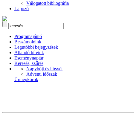
Válogatott bibliográfia
Lapozó
Programajánló
Beszámolóink
Legutóbbi bejegyzések
Állandó híreink
Eseménynaptár
Keresés, szűrés
Nagyböjt és húsvét
Adventi időszak
Ünnepkörök