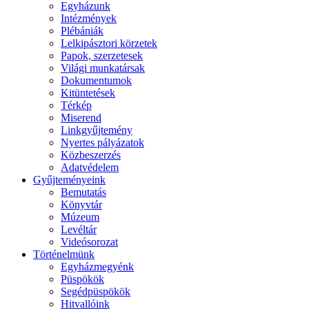
Egyházunk
Intézmények
Plébániák
Lelkipásztori körzetek
Papok, szerzetesek
Világi munkatársak
Dokumentumok
Kitüntetések
Térkép
Miserend
Linkgyűjtemény
Nyertes pályázatok
Közbeszerzés
Adatvédelem
Gyűjteményeink
Bemutatás
Könyvtár
Múzeum
Levéltár
Videósorozat
Történelmünk
Egyházmegyénk
Püspökök
Segédpüspökök
Hitvallóink