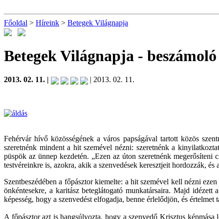
Főoldal
>
Híreink
>
Betegek Világnapja
Betegek Világnapja
- beszámoló
2013. 02. 11. |
| 2013. 02. 11.
Fehérvár hívő közösségének a város papságával tartott közös szen
szeretnénk mindent a hit szemével nézni: szeretnénk a kinyilatkozta
püspök az ünnep kezdetén. „Ezen az úton szeretnénk megerősíteni csal
testvéreinkre is, azokra, akik a szenvedések keresztjeit hordozzák, é
Szentbeszédében a főpásztor kiemelte: a hit szemével kell nézni ezen 
önkéntesekre, a karitász beteglátogató munkatársaira. Majd idézett
képesség, hogy a szenvedést elfogadja, benne érlelődjön, és értelmet ta
A főpásztor azt is hangsúlyozta, hogy a szenvedő Krisztus képmása l