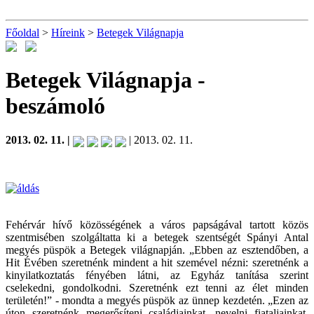
Főoldal
>
Híreink
>
Betegek Világnapja
Betegek Világnapja
-
beszámoló
2013. 02. 11. |
| 2013. 02. 11.
Fehérvár hívő közösségének a város papságával tartott közös
szentmisében szolgáltatta ki a betegek szentségét Spányi Antal
megyés püspök a Betegek világnapján. „Ebben az esztendőben, a
Hit Évében szeretnénk mindent a hit szemével nézni: szeretnénk a
kinyilatkoztatás fényében látni, az Egyház tanítása szerint
cselekedni, gondolkodni. Szeretnénk ezt tenni az élet minden
területén!” - mondta a megyés püspök az ünnep kezdetén. „Ezen az
úton szeretnénk megerősíteni családjainkat, nevelni fiataljainkat,