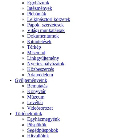
Egyházunk
Intézmények
Plébániák
Lelkipásztori körzetek
Papok, szerzetesek
Világi munkatársak
Dokumentumok
Kitüntetések
Térkép
Miserend
Linkgyűjtemény
Nyertes pályázatok
Közbeszerzés
Adatvédelem
Gyűjteményeink
Bemutatás
Könyvtár
Múzeum
Levéltár
Videósorozat
Történelmünk
Egyházmegyénk
Püspökök
Segédpüspökök
Hitvallóink