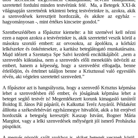
szeretettel fordulni minden testvérünk felé. Ma, a Betegek XXI-ik
világnapján szeretnénk tekinteni beteg testvéreinkre is, azokra, akik
a szenvedések keresztjeit hordozzák, és akikre az egyház –
hagyományosan -, mint értékes kincseire gondol.”
Szentbeszédében a főpásztor kiemelte: a hit szemével kell nézni
ezen a napon azokra a testvéreinkre is, akik szeretettel veszik körül a
másokra szoruló embert: az orvosokra, az ápolókra, a kórházi
lelkészekre és önkéntesekre, a karitász beteglátogató munkatársaira.
Majd idézett a Szentatya Spe Salvi kezdetű enciklikájából: „nem a
szenvedés kiiktatása, nem a szenvedés előli menekülés üdvözíti az
embert, hanem a képesség, hogy a szenvedést elfogadja, benne
érlelődjön, és értelmet találjon benne a Krisztussal való egyesülés
révén, aki végtelen szeretettel szenvedett.”
A főpásztor azt is hangsúlyozta, hogy a szenvedő Krisztus képmása
lehet a szenvedésben élő ember, és jóságának képmása lehet a
beteget segítő testvér is! Megemlékezett korunk kimagasló tanúiról
Boldog II. János Pál pápáról, és Kalkuttai Teréz Anyáról. Példaként
állította a székesfehérvári egyházmegye hitvallóit, akik a hit erejével
hordozták a betegség keresztjét: Kaszap Istvánt, Bogner Mária
Margitot, vagy a lelki szenvedések mélységeit jól ismerő Prohászka
püspököt.
A megyés püspök szólt azokhoz is, akiket betegek vesznek körül.