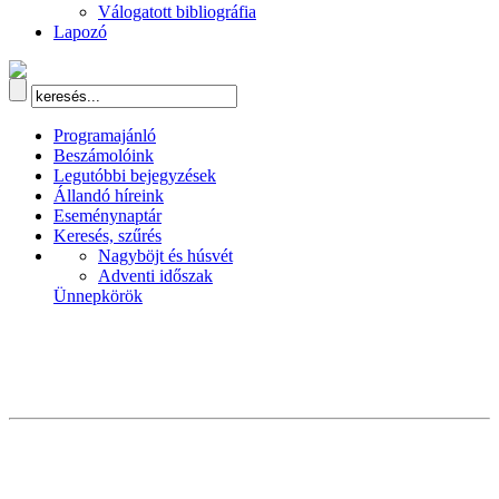
Válogatott bibliográfia
Lapozó
Programajánló
Beszámolóink
Legutóbbi bejegyzések
Állandó híreink
Eseménynaptár
Keresés, szűrés
Nagyböjt és húsvét
Adventi időszak
Ünnepkörök