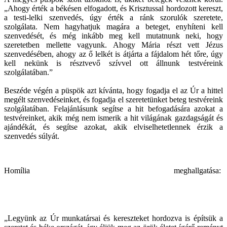
„Ahogy érték a békésen elfogadott, és Krisztussal hordozott kereszt,
a testi-lelki szenvedés, úgy érték a ránk szorulók szeretete,
szolgálata. Nem hagyhatjuk magára a beteget, enyhíteni kell
szenvedését, és még inkább meg kell mutatnunk neki, hogy
szeretetben mellette vagyunk. Ahogy Mária részt vett Jézus
szenvedésében, ahogy az ő lelkét is átjárta a fájdalom hét tőre, úgy
kell nekünk is résztvevő szívvel ott állnunk testvéreink
szolgálatában.”
Beszéde végén a püspök azt kívánta, hogy fogadja el az Úr a hittel
megélt szenvedéseinket, és fogadja el szeretetünket beteg testvéreink
szolgálatában. Felajánlásunk segítse a hit befogadására azokat a
testvéreinket, akik még nem ismerik a hit világának gazdagságát és
ajándékát, és segítse azokat, akik elviselhetetlennek érzik a
szenvedés súlyát.
Homília meghallgatása:
„Legyünk az Úr munkatársai és kereszteket hordozva is építsük a