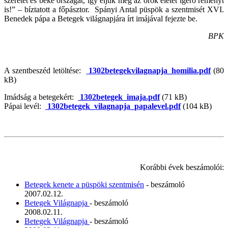
szeretet és béke országát, így éljük meg az örök életet ígérő reményt
is!” – bíztatott a főpásztor. Spányi Antal püspök a szentmisét XVI.
Benedek pápa a Betegek világnapjára írt imájával fejezte be.
BPK
A szentbeszéd letöltése:
1302betegekvilagnapja_homilia.pdf
(80
kB)
Imádság a betegekért:
1302betegek_imaja.pdf
(71 kB)
Pápai levél:
1302betegek_vilagnapja_papalevel.pdf
(104 kB)
Korábbi évek beszámolói:
Betegek kenete a püspöki szentmisén
- beszámoló
2007.02.12.
Betegek Világnapja
- beszámoló
2008.02.11.
Betegek Világnapja
- beszámoló