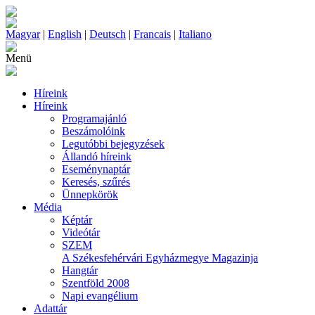
Magyar
|
English
|
Deutsch
|
Francais
|
Italiano
Menü
Híreink
Híreink
Programajánló
Beszámolóink
Legutóbbi bejegyzések
Állandó híreink
Eseménynaptár
Keresés, szűrés
Ünnepkörök
Média
Képtár
Videótár
SZEM
A Székesfehérvári Egyházmegye Magazinja
Hangtár
Szentföld 2008
Napi evangélium
Adattár