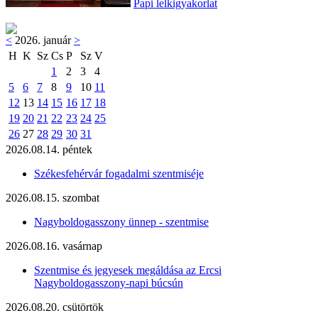
Papi lelkigyakorlat
<
2026. január
>
H
K
Sz
Cs
P
Sz
V
1
2
3
4
5
6
7
8
9
10
11
12
13
14
15
16
17
18
19
20
21
22
23
24
25
26
27
28
29
30
31
2026.08.14. péntek
Székesfehérvár fogadalmi szentmiséje
2026.08.15. szombat
Nagyboldogasszony ünnep - szentmise
2026.08.16. vasárnap
Szentmise és jegyesek megáldása az Ercsi
Nagyboldogasszony-napi búcsún
2026.08.20. csütörtök