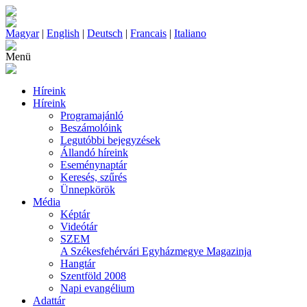
Magyar
|
English
|
Deutsch
|
Francais
|
Italiano
Menü
Híreink
Híreink
Programajánló
Beszámolóink
Legutóbbi bejegyzések
Állandó híreink
Eseménynaptár
Keresés, szűrés
Ünnepkörök
Média
Képtár
Videótár
SZEM
A Székesfehérvári Egyházmegye Magazinja
Hangtár
Szentföld 2008
Napi evangélium
Adattár