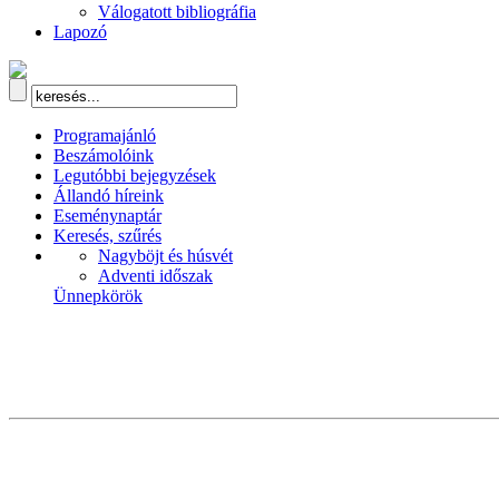
Válogatott bibliográfia
Lapozó
Programajánló
Beszámolóink
Legutóbbi bejegyzések
Állandó híreink
Eseménynaptár
Keresés, szűrés
Nagyböjt és húsvét
Adventi időszak
Ünnepkörök