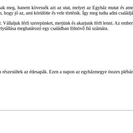
gjanak meg, hanem kövessék azt az utat, melyet az Egyház mutat és am
ogy jó az, ami körülötte és vele történik. Így meg tudta adni családjának 
. Vállaljuk férfi szerepünket, merjünk és akarjunk férfi lenni. Az embernek
helytállása meghatározó egy családban fölnövő fiú számára.
 részesültek az édesapák. Ezen a napon az egyházmegye összes plébán