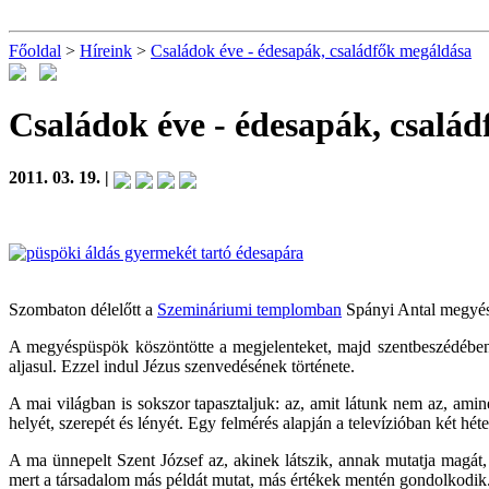
Főoldal
>
Híreink
>
Családok éve - édesapák, családfők megáldása
Családok éve - édesapák, csalá
2011. 03. 19. |
Szombaton délelőtt a
Szemináriumi templomban
Spányi Antal megyés 
A megyéspüspök köszöntötte a megjelenteket, majd szentbeszédében ki
aljasul. Ezzel indul Jézus szenvedésének története.
A mai világban is sokszor tapasztaljuk: az, amit látunk nem az, amine
helyét, szerepét és lényét. Egy felmérés alapján a televízióban két h
A ma ünnepelt Szent József az, akinek látszik, annak mutatja magát,
mert a társadalom más példát mutat, más értékek mentén gondolkodik