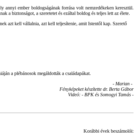
ely annyi ember boldogságának forrása volt nemzedékeken keresztül.
a biztonságot, a szeretetet és ezáltal boldog és teljes lett az élete.
 azt kell vállalnia, azt kell teljesítenie, amit Istentől kap. Szerető
iáján a plébánosok megáldották a családapákat.
- Marian -
Fényképeket készítette dr. Berta Gábor
Videó: - BPK és Somogyi Tamás -
Korábbi évek beszámolói: