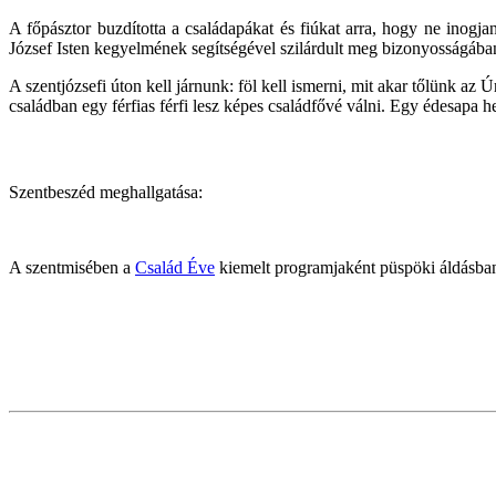
A főpásztor buzdította a családapákat és fiúkat arra, hogy ne ino
József Isten kegyelmének segítségével szilárdult meg bizonyosságában, h
A szentjózsefi úton kell járnunk: föl kell ismerni, mit akar tőlünk az Úr
családban egy férfias férfi lesz képes családfővé válni. Egy édesapa 
Szentbeszéd meghallgatása:
A szentmisében a
Család Éve
kiemelt programjaként püspöki áldásban