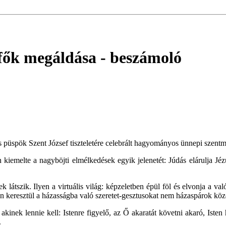
dfők megáldása
- beszámoló
püspök Szent József tiszteletére celebrált hagyományos ünnepi szentmi
emelte a nagyböjti elmélkedések egyik jelenetét: Júdás elárulja Jézust
k látszik. Ilyen a virtuális világ: képzeletben épül föl és elvonja a va
éten keresztül a házasságba való szeretet-gesztusokat nem házaspárok k
 akinek lennie kell: Istenre figyelő, az Ő akaratát követni akaró, Ist
.