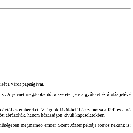
sét a város papságával.
. A jelenet megdöbbentő: a szeretet jele a gyűlölet és árulás jelévé
lóságtól az embereket. Világunk kívül-belül összemossa a férfi és a nő
özött ábrázolták, hanem házasságon kívüli kapcsolatokban.
en hűségében megmaradó ember. Szent József példája fontos nekünk is;