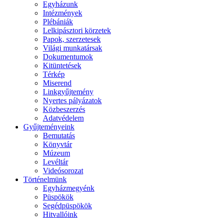
Egyházunk
Intézmények
Plébániák
Lelkipásztori körzetek
Papok, szerzetesek
Világi munkatársak
Dokumentumok
Kitüntetések
Térkép
Miserend
Linkgyűjtemény
Nyertes pályázatok
Közbeszerzés
Adatvédelem
Gyűjteményeink
Bemutatás
Könyvtár
Múzeum
Levéltár
Videósorozat
Történelmünk
Egyházmegyénk
Püspökök
Segédpüspökök
Hitvallóink