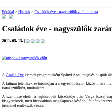
Főoldal
>
Híreink
>
Családok éve - nagyszülők zarándoklata
Családok éve - nagyszülők zará
2011. 05. 13. |
A
Család Éve
kiemelt programjaként Spányi Antal megyés püspök áldá
A fatimai jelenések évfordulóján a megyésfőpásztor közös imára hív
fiatal szülőkért, unokáikért.
A szentmise elején a legkisebbek köszöntője után Varga József nag
kisgyereknek, mert biztosabban megalapozza későbbi, felnőttkori szer
örömmel emlékszik vissza.