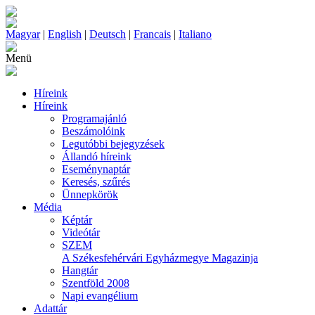
Magyar
|
English
|
Deutsch
|
Francais
|
Italiano
Menü
Híreink
Híreink
Programajánló
Beszámolóink
Legutóbbi bejegyzések
Állandó híreink
Eseménynaptár
Keresés, szűrés
Ünnepkörök
Média
Képtár
Videótár
SZEM
A Székesfehérvári Egyházmegye Magazinja
Hangtár
Szentföld 2008
Napi evangélium
Adattár