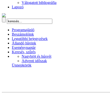
Válogatott bibliográfia
Lapozó
Programajánló
Beszámolóink
Legutóbbi bejegyzések
Állandó híreink
Eseménynaptár
Keresés, szűrés
Nagyböjt és húsvét
Adventi időszak
Ünnepkörök