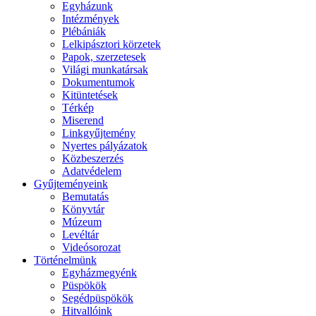
Egyházunk
Intézmények
Plébániák
Lelkipásztori körzetek
Papok, szerzetesek
Világi munkatársak
Dokumentumok
Kitüntetések
Térkép
Miserend
Linkgyűjtemény
Nyertes pályázatok
Közbeszerzés
Adatvédelem
Gyűjteményeink
Bemutatás
Könyvtár
Múzeum
Levéltár
Videósorozat
Történelmünk
Egyházmegyénk
Püspökök
Segédpüspökök
Hitvallóink