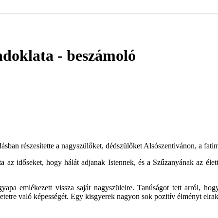
ndoklata
- beszámoló
sban részesítette a nagyszülőket, dédszülőket Alsószentivánon, a fat
ta az időseket, hogy hálát adjanak Istennek, és a Szűzanyának az él
yapa emlékezett vissza saját nagyszüleire. Tanúságot tett arról, ho
etetre való képességét. Egy kisgyerek nagyon sok pozitív élményt elrak