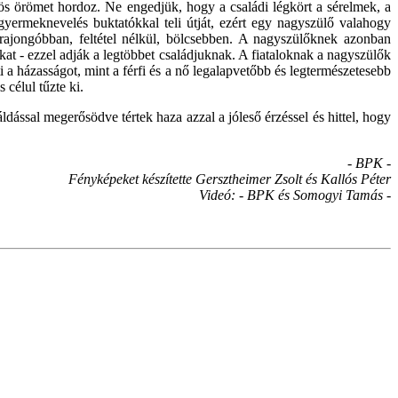
nös örömet hordoz. Ne engedjük, hogy a családi légkört a sérelmek, a
gyermeknevelés buktatókkal teli útját, ezért egy nagyszülő valahogy
jongóbban, feltétel nélkül, bölcsebben. A nagyszülőknek azonban
t - ezzel adják a legtöbbet családjuknak. A fiataloknak a nagyszülők
a házasságot, mint a férfi és a nő legalapvetőbb és legtermészetesebb
célul tűzte ki.
ással megerősödve tértek haza azzal a jóleső érzéssel és hittel, hogy
- BPK -
Fényképeket készítette Gersztheimer Zsolt és Kallós Péter
Videó: - BPK és Somogyi Tamás -