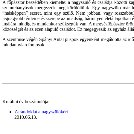
A főpásztor beszédében kiemelte: a nagyszülő és családja közötti ka
szemrehányások mérgezzék meg körülöttünk. Egy nagyszülő már felnev
”másképpen” szeret, mint egy szülő. Nem jobban, vagy rosszabbu
legnagyobb érdeme és szerepe az imádság, bármilyen életállapotban é
imájára mindig és mindenkor szükségük van. A megyésfőpásztor örömmel
közösségét és az ezen alapuló családot. Ez megegyezik az egyház állás
A szentmise végén Spányi Antal püspök egyenként megáldotta az idősek
mindannyian fontosak.
Korábbi év beszámolója:
Zarándoklat a nagyszülőkért
2010.06.13.