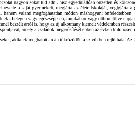
pcsolat nagyon sokat tud adni, hisz egyedülállóan önzetlen és kölcsö
elte a saját gyermekeit, megjárta az élete iskoláját, végigjárta a 
l, hanem valami megfoghatatlan módon máshogyan: önfeledtebben, ra
lnek - betegen vagy egészségesen, munkában vagy otthon töltve napjaika
 beszélt arról is, hogy az új alkotmány kiemelt védelemben részesíti 
pontjával, amely a családok megerősítését ebben az évben különösen is 
et, akiknek meghatott arcán tükröződött a szívükben rejlő hála. Az áld