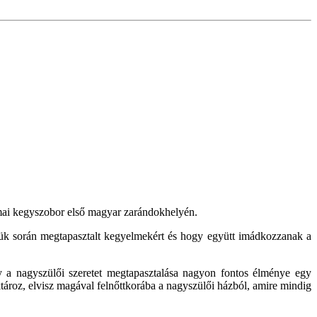
imai kegyszobor első magyar zarándokhelyén.
etük során megtapasztalt kegyelmekért és hogy együtt imádkozzanak a
gy a nagyszülői szeretet megtapasztalása nagyon fontos élménye egy
tároz, elvisz magával felnőttkorába a nagyszülői házból, amire mindig