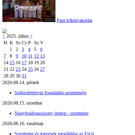
Papi lelkigyakorlat
<
2025. július
>
H
K
Sz
Cs
P
Sz
V
1
2
3
4
5
6
7
8
9
10
11
12
13
14
15
16
17
18
19
20
21
22
23
24
25
26
27
28
29
30
31
2026.08.14. péntek
Székesfehérvár fogadalmi szentmiséje
2026.08.15. szombat
Nagyboldogasszony ünnep - szentmise
2026.08.16. vasárnap
Szentmise és jegyesek megáldása az Ercsi