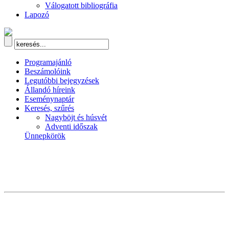
Válogatott bibliográfia
Lapozó
Programajánló
Beszámolóink
Legutóbbi bejegyzések
Állandó híreink
Eseménynaptár
Keresés, szűrés
Nagyböjt és húsvét
Adventi időszak
Ünnepkörök