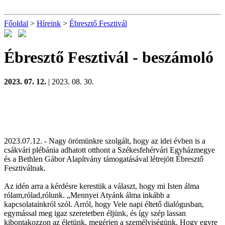
Főoldal
>
Híreink
>
Ébresztő Fesztivál
Ébresztő Fesztivál
- beszámoló
2023. 07. 12.
| 2023. 08. 30.
2023.07.12. - Nagy örömünkre szolgált, hogy az idei évben is a
csákvári plébánia adhatott otthont a Székesfehérvári Egyházmegye
és a Bethlen Gábor Alapítvány támogatásával létrejött Ébresztő
Fesztiválnak.
Az idén arra a kérdésre kerestük a választ, hogy mi Isten álma
rólam,rólad,rólunk. „Mennyei Atyánk álma inkább a
kapcsolatainkról szól. Arról, hogy Vele napi éltető dialógusban,
egymással meg igaz szeretetben éljünk, és így szép lassan
kibontakozzon az életünk, megérjen a személyiségünk. Hogy egyre