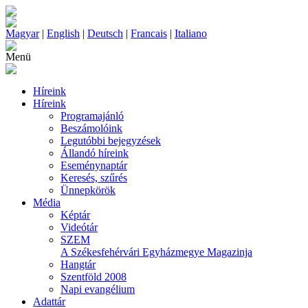
Magyar
|
English
|
Deutsch
|
Francais
|
Italiano
Menü
Híreink
Híreink
Programajánló
Beszámolóink
Legutóbbi bejegyzések
Állandó híreink
Eseménynaptár
Keresés, szűrés
Ünnepkörök
Média
Képtár
Videótár
SZEM
A Székesfehérvári Egyházmegye Magazinja
Hangtár
Szentföld 2008
Napi evangélium
Adattár