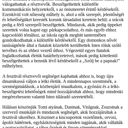
válogathattak a résztvevők. Beszélgethettek különféle
kommunikációs helyzetekről, s az önismeretet érintő kérdésekről.
Ezenkívül volt nőiesség műhely is, ahol a nők szerepét, jelentőségét
és lehetőségüket keresték korunk társadalmi keretein belül; a srácok
pedig a férfi szerepről beszélgettek. Mindazok, akik pedig tippeket
szerettek volna kapni egy párkapcsolathoz, és más egyéb ehhez
kapcsolódó témához, az iskola egyik meghitt tantermében
gondolkodhattak a különféle kérdésekről. Egy domonkos nővér
tanúságtétele által a fiatalok közelebb kerülhettek Isten róluk szóló
tervéhez és az ehhez vezető úthoz. Végezetül egyes fiatalok
foglalkozhattak életük határhelyzeteivel, mások pedig kötetlenül
beszélgethettek a bennük lévő kérdésekről a „Szólj be a papnak!”
műhelyben.
A fesztivál résztvevői segítséget kaphattak ahhoz is, hogy újra
dinamikussá váljon a lelki életük. A mindennapos szentmisék, a
szentségimádások, a közbenjáró imaalkalom, a gyónási és a lelki-
beszélgetési lehetőségek mind hozzájárultak ahhoz, hogy mindenki
megérezhessem valamit Isten túláradó szeretetéből.
Hálásan köszönjük Tomi atyának, Daninak, Virágnak, Zsuzsinak a
szervező munkáját és mindazok segítségét, akik hozzájárultak a
fesztivál sikeréhez. Köszönet a kiscsoportok vezetőinek, orvosi,
ápolói háttérnek, egyházközségünk minden tagjának, akik vállalták
a portaszolgálatot, a tábor őrzését és finom süteményekkel,