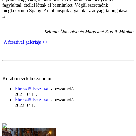
fagylalttal, étellel láttak el bennünket. Végül szeretnénk
megköszönni Spányi Antal püspök atyának az anyagi támogatását
is.
Szlama Ákos atya és Magasiné Kudlik Mónika
A fesztivál galériája >>
Korábbi évek beszámolói:
Ébresztő Fesztivál
- beszámoló
2021.07.11.
Ébresztő Fesztivál
- beszámoló
2022.07.13.