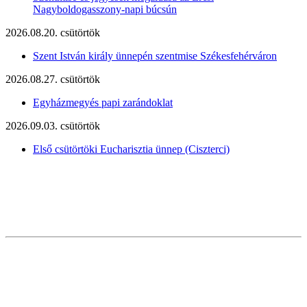
Nagyboldogasszony-napi búcsún
2026.08.20. csütörtök
Szent István király ünnepén szentmise Székesfehérváron
2026.08.27. csütörtök
Egyházmegyés papi zarándoklat
2026.09.03. csütörtök
Első csütörtöki Eucharisztia ünnep (Ciszterci)