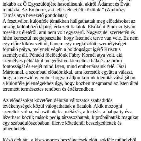
inkább az Ő Egyszülöttjére hasonlítsunk, akiről Ádámot és Évát
mintázta. Az Emberre, aki teljes életet élt köztünk.” (Ambrózy
Tamás atya bevezető gondolatai)
A fesztiválon különféle témákban hallgathattak meg előadásokat az
ország különböző tájairól érkezett fiatalok. Elsőként Pindzsu István
mesélt az életéről, ami nem volt egyszerű. Nagyszülei szeretetén és
hitén keresztül megtapasztalta, hogy Istennek terve van vele. Ez nem
egy előre kikövezett út, hanem egy megküzdött, személyiséget
formáló pálya, melynek végén a boldogságot ígérő Krisztus
személye áll. Pénteki főelőadónk Fábry Kornél atya volt, aki
személyes példákkal megerősítve kiemelte a hála és az öröm
fontosságát és erejét mind Isten, mind embertársaink felé. Járai
Mártonnal, a szombati előadónkkal, arra kerestük együtt a választ,
hogy a keresztény ember hogyan álljon korunk identitásválságában
a különféle jelenségekhez úgy, hogy közben megmarad az Isten által
teremtett természetes rendben és értékrendben.
Az előadásokat követően délután változatos szabadidős
tevékenységek közül válogathattak a fiatalok. Akik mozogni
szerettek volna, választhattak a métázás, a focizás, a habparty és a
lézerharc közül; mások pedig társasozhattak, kipróbálhatták magukat
egy szabadulószobában, illetve kötetlenül beszélgethettek és
pihenhettek.
Késő délután, a kiscsoportos beszélgetések előtt, sokféle műhelyből