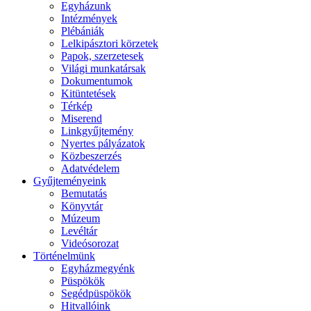
Egyházunk
Intézmények
Plébániák
Lelkipásztori körzetek
Papok, szerzetesek
Világi munkatársak
Dokumentumok
Kitüntetések
Térkép
Miserend
Linkgyűjtemény
Nyertes pályázatok
Közbeszerzés
Adatvédelem
Gyűjteményeink
Bemutatás
Könyvtár
Múzeum
Levéltár
Videósorozat
Történelmünk
Egyházmegyénk
Püspökök
Segédpüspökök
Hitvallóink