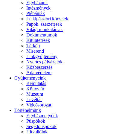
Egyházunk
Intézmények
Plébániák
Lelkipásztori körzetek
Papok, szerzetesek
Világi munkatársak
Dokumentumok
Kitüntetések
Térkép
Miserend
Linkgyűjtemény
Nyertes pályázatok
Közbeszerzés
Adatvédelem
Gyűjteményeink
Bemutatás
Könyvtár
Múzeum
Levéltár
Videósorozat
Történelmünk
Egyházmegyénk
Püspökök
Segédpüspökök
Hitvallóink