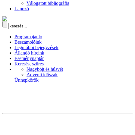
Válogatott bibliográfia
Lapozó
Programajánló
Beszámolóink
Legutóbbi bejegyzések
Állandó híreink
Eseménynaptár
Keresés, szűrés
Nagyböjt és húsvét
Adventi időszak
Ünnepkörök