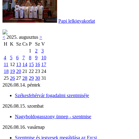
Papi lelkigyakorlat
<
2025. augusztus
>
H
K
Sz
Cs
P
Sz
V
1
2
3
4
5
6
7
8
9
10
11
12
13
14
15
16
17
18
19
20
21
22
23
24
25
26
27
28
29
30
31
2026.08.14. péntek
Székesfehérvár fogadalmi szentmiséje
2026.08.15. szombat
Nagyboldogasszony ünnep - szentmise
2026.08.16. vasárnap
Szentmise és jegyesek megáldása az Ercsi