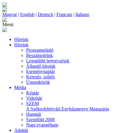
Magyar
|
English
|
Deutsch
|
Francais
|
Italiano
Menü
Híreink
Híreink
Programajánló
Beszámolóink
Legutóbbi bejegyzések
Állandó híreink
Eseménynaptár
Keresés, szűrés
Ünnepkörök
Média
Képtár
Videótár
SZEM
A Székesfehérvári Egyházmegye Magazinja
Hangtár
Szentföld 2008
Napi evangélium
Adattár