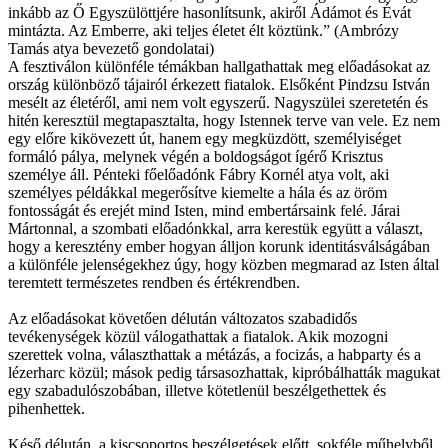
inkább az Ő Egyszülöttjére hasonlítsunk, akiről Ádámot és Évát
mintázta. Az Emberre, aki teljes életet élt köztünk.” (Ambrózy
Tamás atya bevezető gondolatai)
A fesztiválon különféle témákban hallgathattak meg előadásokat az
ország különböző tájairól érkezett fiatalok. Elsőként Pindzsu István
mesélt az életéről, ami nem volt egyszerű. Nagyszülei szeretetén és
hitén keresztül megtapasztalta, hogy Istennek terve van vele. Ez nem
egy előre kikövezett út, hanem egy megküzdött, személyiséget
formáló pálya, melynek végén a boldogságot ígérő Krisztus
személye áll. Pénteki főelőadónk Fábry Kornél atya volt, aki
személyes példákkal megerősítve kiemelte a hála és az öröm
fontosságát és erejét mind Isten, mind embertársaink felé. Járai
Mártonnal, a szombati előadónkkal, arra kerestük együtt a választ,
hogy a keresztény ember hogyan álljon korunk identitásválságában
a különféle jelenségekhez úgy, hogy közben megmarad az Isten által
teremtett természetes rendben és értékrendben.
Az előadásokat követően délután változatos szabadidős
tevékenységek közül válogathattak a fiatalok. Akik mozogni
szerettek volna, választhattak a métázás, a focizás, a habparty és a
lézerharc közül; mások pedig társasozhattak, kipróbálhatták magukat
egy szabadulószobában, illetve kötetlenül beszélgethettek és
pihenhettek.
Késő délután, a kiscsoportos beszélgetések előtt, sokféle műhelyből