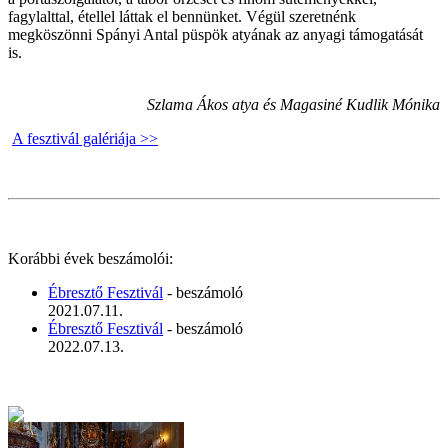
fagylalttal, étellel láttak el bennünket. Végül szeretnénk
megköszönni Spányi Antal püspök atyának az anyagi támogatását
is.
Szlama Ákos atya és Magasiné Kudlik Mónika
A fesztivál galériája >>
Korábbi évek beszámolói:
Ébresztő Fesztivál
- beszámoló
2021.07.11.
Ébresztő Fesztivál
- beszámoló
2022.07.13.