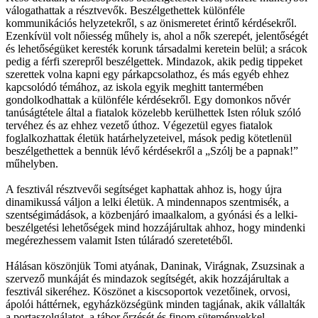
válogathattak a résztvevők. Beszélgethettek különféle
kommunikációs helyzetekről, s az önismeretet érintő kérdésekről.
Ezenkívül volt nőiesség műhely is, ahol a nők szerepét, jelentőségét
és lehetőségüket keresték korunk társadalmi keretein belül; a srácok
pedig a férfi szerepről beszélgettek. Mindazok, akik pedig tippeket
szerettek volna kapni egy párkapcsolathoz, és más egyéb ehhez
kapcsolódó témához, az iskola egyik meghitt tantermében
gondolkodhattak a különféle kérdésekről. Egy domonkos nővér
tanúságtétele által a fiatalok közelebb kerülhettek Isten róluk szóló
tervéhez és az ehhez vezető úthoz. Végezetül egyes fiatalok
foglalkozhattak életük határhelyzeteivel, mások pedig kötetlenül
beszélgethettek a bennük lévő kérdésekről a „Szólj be a papnak!”
műhelyben.
A fesztivál résztvevői segítséget kaphattak ahhoz is, hogy újra
dinamikussá váljon a lelki életük. A mindennapos szentmisék, a
szentségimádások, a közbenjáró imaalkalom, a gyónási és a lelki-
beszélgetési lehetőségek mind hozzájárultak ahhoz, hogy mindenki
megérezhessem valamit Isten túláradó szeretetéből.
Hálásan köszönjük Tomi atyának, Daninak, Virágnak, Zsuzsinak a
szervező munkáját és mindazok segítségét, akik hozzájárultak a
fesztivál sikeréhez. Köszönet a kiscsoportok vezetőinek, orvosi,
ápolói háttérnek, egyházközségünk minden tagjának, akik vállalták
a portaszolgálatot, a tábor őrzését és finom süteményekkel,