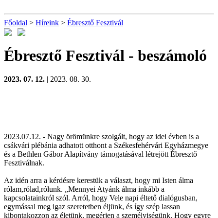
Főoldal
>
Híreink
>
Ébresztő Fesztivál
Ébresztő Fesztivál
- beszámoló
2023. 07. 12.
| 2023. 08. 30.
2023.07.12. - Nagy örömünkre szolgált, hogy az idei évben is a
csákvári plébánia adhatott otthont a Székesfehérvári Egyházmegye
és a Bethlen Gábor Alapítvány támogatásával létrejött Ébresztő
Fesztiválnak.
Az idén arra a kérdésre kerestük a választ, hogy mi Isten álma
rólam,rólad,rólunk. „Mennyei Atyánk álma inkább a
kapcsolatainkról szól. Arról, hogy Vele napi éltető dialógusban,
egymással meg igaz szeretetben éljünk, és így szép lassan
kibontakozzon az életünk, megérjen a személyiségünk. Hogy egyre