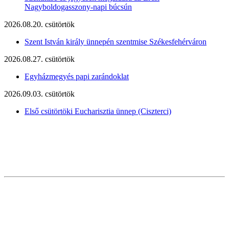
Nagyboldogasszony-napi búcsún
2026.08.20. csütörtök
Szent István király ünnepén szentmise Székesfehérváron
2026.08.27. csütörtök
Egyházmegyés papi zarándoklat
2026.09.03. csütörtök
Első csütörtöki Eucharisztia ünnep (Ciszterci)