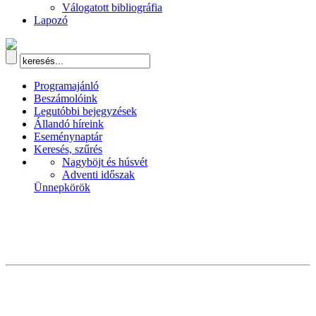
Válogatott bibliográfia
Lapozó
Programajánló
Beszámolóink
Legutóbbi bejegyzések
Állandó híreink
Eseménynaptár
Keresés, szűrés
Nagyböjt és húsvét
Adventi időszak
Ünnepkörök