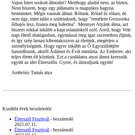
Vajon Isten szokott álmodni? Merthogy aludni nem, az biztos.
Nem hiszem, hogy egy pillanatra is magunkra hagyna
bennünket. Mégis vannak álmai. Rólunk. Rólad és rólam, de
nem úgy, mint talán a szüleinknek, hogy "remélem Gerzsonka
űrhajós lesz, Izaura meg balerina". Mennyei Atyánk álma, azt
hiszem sokkal inkább a kapcsolatainkról szól. Arról, hogy Vele
napi éltető dialógusban, egymással meg igaz szeretetben éljünk,
és így szép lassan kibontakozzon az életünk, megérjen a
személyiségünk. Hogy egyre inkább az Ő Egyszülöttjére
hasonlítsunk, akiről Ádámot és Évát mintázta. Az Emberre, aki
teljes életet élt köztünk. Ezt a csodálatos atyai álmot keressük
együtt az idei Ébresztőn. Gyere, és álmodjunk együtt!
Ambrózy Tamás atya
Korábbi évek beszámolói:
Ébresztő Fesztivál
- beszámoló
2021.07.11.
Ébresztő Fesztivál
- beszámoló