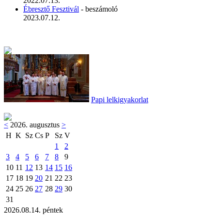
2022.07.13.
Ébresztő Fesztivál
- beszámoló
2023.07.12.
Papi lelkigyakorlat
<
2026. augusztus
>
H
K
Sz
Cs
P
Sz
V
1
2
3
4
5
6
7
8
9
10
11
12
13
14
15
16
17
18
19
20
21
22
23
24
25
26
27
28
29
30
31
2026.08.14. péntek