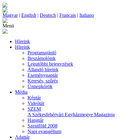
Magyar
|
English
|
Deutsch
|
Francais
|
Italiano
Menü
Híreink
Híreink
Programajánló
Beszámolóink
Legutóbbi bejegyzések
Állandó híreink
Eseménynaptár
Keresés, szűrés
Ünnepkörök
Média
Képtár
Videótár
SZEM
A Székesfehérvári Egyházmegye Magazinja
Hangtár
Szentföld 2008
Napi evangélium
Adattár