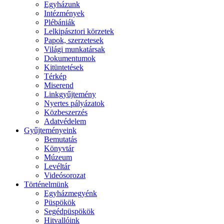
Egyházunk
Intézmények
Plébániák
Lelkipásztori körzetek
Papok, szerzetesek
Világi munkatársak
Dokumentumok
Kitüntetések
Térkép
Miserend
Linkgyűjtemény
Nyertes pályázatok
Közbeszerzés
Adatvédelem
Gyűjteményeink
Bemutatás
Könyvtár
Múzeum
Levéltár
Videósorozat
Történelmünk
Egyházmegyénk
Püspökök
Segédpüspökök
Hitvallóink