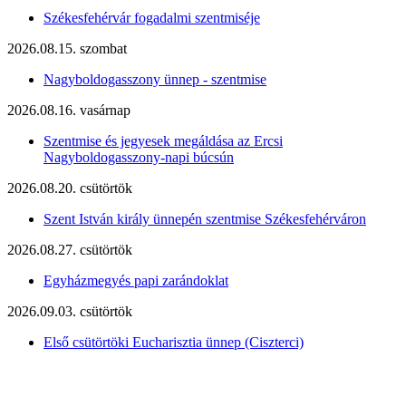
Székesfehérvár fogadalmi szentmiséje
2026.08.15. szombat
Nagyboldogasszony ünnep - szentmise
2026.08.16. vasárnap
Szentmise és jegyesek megáldása az Ercsi
Nagyboldogasszony-napi búcsún
2026.08.20. csütörtök
Szent István király ünnepén szentmise Székesfehérváron
2026.08.27. csütörtök
Egyházmegyés papi zarándoklat
2026.09.03. csütörtök
Első csütörtöki Eucharisztia ünnep (Ciszterci)