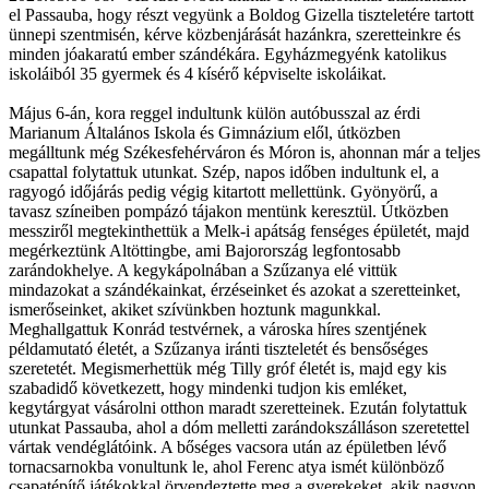
el Passauba, hogy részt vegyünk a Boldog Gizella tiszteletére tartott
ünnepi szentmisén, kérve közbenjárását hazánkra, szeretteinkre és
minden jóakaratú ember szándékára. Egyházmegyénk katolikus
iskoláiból 35 gyermek és 4 kísérő képviselte iskoláikat.
Május 6-án, kora reggel indultunk külön autóbusszal az érdi
Marianum Általános Iskola és Gimnázium elől, útközben
megálltunk még Székesfehérváron és Móron is, ahonnan már a teljes
csapattal folytattuk utunkat. Szép, napos időben indultunk el, a
ragyogó időjárás pedig végig kitartott mellettünk. Gyönyörű, a
tavasz színeiben pompázó tájakon mentünk keresztül. Útközben
messziről megtekinthettük a Melk-i apátság fenséges épületét, majd
megérkeztünk Altöttingbe, ami Bajorország legfontosabb
zarándokhelye. A kegykápolnában a Szűzanya elé vittük
mindazokat a szándékainkat, érzéseinket és azokat a szeretteinket,
ismerőseinket, akiket szívünkben hoztunk magunkkal.
Meghallgattuk Konrád testvérnek, a városka híres szentjének
példamutató életét, a Szűzanya iránti tiszteletét és bensőséges
szeretetét. Megismerhettük még Tilly gróf életét is, majd egy kis
szabadidő következett, hogy mindenki tudjon kis emléket,
kegytárgyat vásárolni otthon maradt szeretteinek. Ezután folytattuk
utunkat Passauba, ahol a dóm melletti zarándokszálláson szeretettel
vártak vendéglátóink. A bőséges vacsora után az épületben lévő
tornacsarnokba vonultunk le, ahol Ferenc atya ismét különböző
csapatépítő játékokkal örvendeztette meg a gyerekeket, akik nagyon