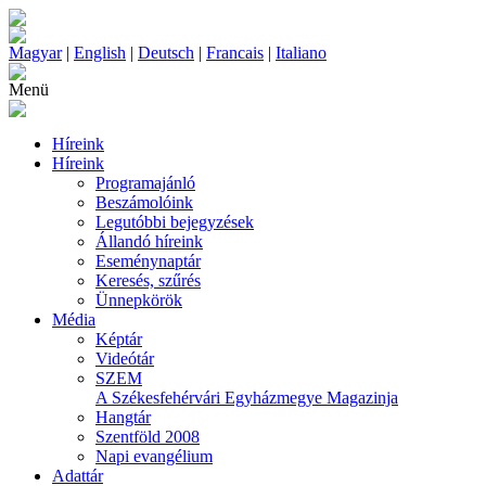
Magyar
|
English
|
Deutsch
|
Francais
|
Italiano
Menü
Híreink
Híreink
Programajánló
Beszámolóink
Legutóbbi bejegyzések
Állandó híreink
Eseménynaptár
Keresés, szűrés
Ünnepkörök
Média
Képtár
Videótár
SZEM
A Székesfehérvári Egyházmegye Magazinja
Hangtár
Szentföld 2008
Napi evangélium
Adattár