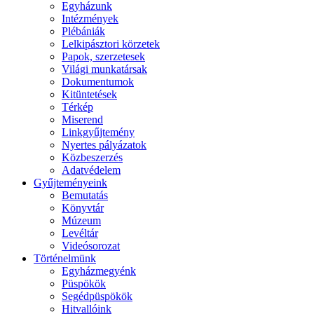
Egyházunk
Intézmények
Plébániák
Lelkipásztori körzetek
Papok, szerzetesek
Világi munkatársak
Dokumentumok
Kitüntetések
Térkép
Miserend
Linkgyűjtemény
Nyertes pályázatok
Közbeszerzés
Adatvédelem
Gyűjteményeink
Bemutatás
Könyvtár
Múzeum
Levéltár
Videósorozat
Történelmünk
Egyházmegyénk
Püspökök
Segédpüspökök
Hitvallóink