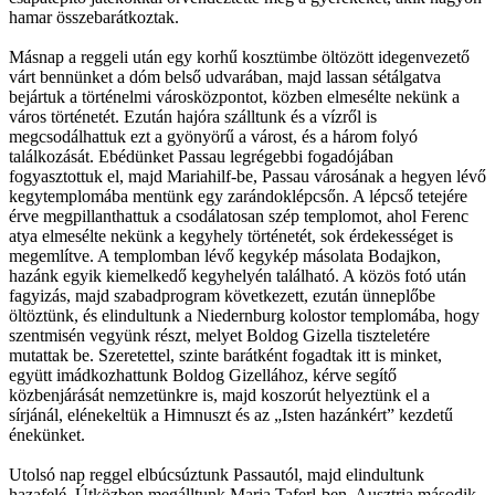
hamar összebarátkoztak.
Másnap a reggeli után egy korhű kosztümbe öltözött idegenvezető
várt bennünket a dóm belső udvarában, majd lassan sétálgatva
bejártuk a történelmi városközpontot, közben elmesélte nekünk a
város történetét. Ezután hajóra szálltunk és a vízről is
megcsodálhattuk ezt a gyönyörű a várost, és a három folyó
találkozását. Ebédünket Passau legrégebbi fogadójában
fogyasztottuk el, majd Mariahilf-be, Passau városának a hegyen lévő
kegytemplomába mentünk egy zarándoklépcsőn. A lépcső tetejére
érve megpillanthattuk a csodálatosan szép templomot, ahol Ferenc
atya elmesélte nekünk a kegyhely történetét, sok érdekességet is
megemlítve. A templomban lévő kegykép másolata Bodajkon,
hazánk egyik kiemelkedő kegyhelyén található. A közös fotó után
fagyizás, majd szabadprogram következett, ezután ünneplőbe
öltöztünk, és elindultunk a Niedernburg kolostor templomába, hogy
szentmisén vegyünk részt, melyet Boldog Gizella tiszteletére
mutattak be. Szeretettel, szinte barátként fogadtak itt is minket,
együtt imádkozhattunk Boldog Gizellához, kérve segítő
közbenjárását nemzetünkre is, majd koszorút helyeztünk el a
sírjánál, elénekeltük a Himnuszt és az „Isten hazánkért” kezdetű
énekünket.
Utolsó nap reggel elbúcsúztunk Passautól, majd elindultunk
hazafelé. Útközben megálltunk Maria Taferl-ben, Ausztria második