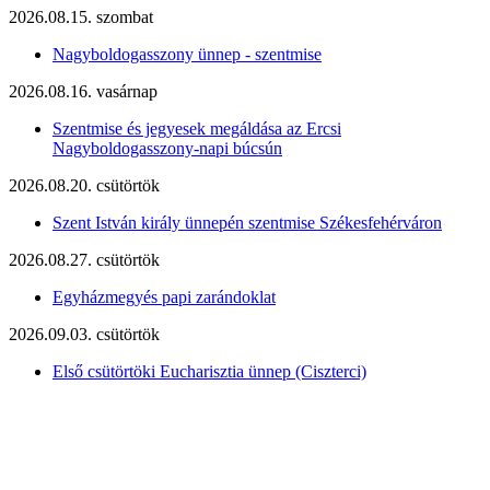
2026.08.15. szombat
Nagyboldogasszony ünnep - szentmise
2026.08.16. vasárnap
Szentmise és jegyesek megáldása az Ercsi
Nagyboldogasszony-napi búcsún
2026.08.20. csütörtök
Szent István király ünnepén szentmise Székesfehérváron
2026.08.27. csütörtök
Egyházmegyés papi zarándoklat
2026.09.03. csütörtök
Első csütörtöki Eucharisztia ünnep (Ciszterci)