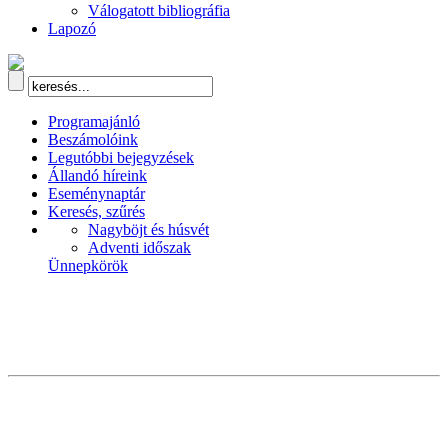
Válogatott bibliográfia
Lapozó
Programajánló
Beszámolóink
Legutóbbi bejegyzések
Állandó híreink
Eseménynaptár
Keresés, szűrés
Nagyböjt és húsvét
Adventi időszak
Ünnepkörök