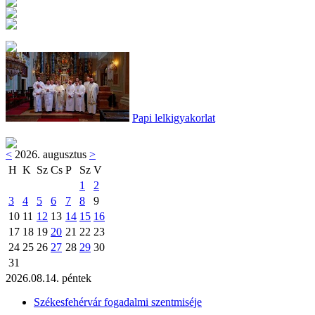
Papi lelkigyakorlat
<
2026. augusztus
>
H
K
Sz
Cs
P
Sz
V
1
2
3
4
5
6
7
8
9
10
11
12
13
14
15
16
17
18
19
20
21
22
23
24
25
26
27
28
29
30
31
2026.08.14. péntek
Székesfehérvár fogadalmi szentmiséje