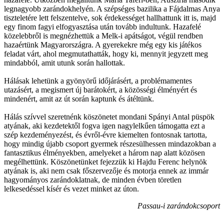
legnagyobb zarándokhelyén. A szépséges bazilika a Fájdalmas Anya
tiszteletére lett felszentelve, sok érdekességet hallhattunk itt is, majd
egy finom fagyi elfogyasztása után tovább indultunk. Hazafelé
közelebbről is megnézhettük a Melk-i apátságot, végül rendben
hazaértünk Magyarországra. A gyerekekre még egy kis játékos
feladat várt, ahol megmutathatták, hogy ki, mennyit jegyzett meg
mindabból, amit utunk során hallottak.
Hálásak lehetünk a gyönyörű időjárásért, a problémamentes
utazásért, a megismert új barátokért, a közösségi élményért és
mindenért, amit az út során kaptunk és átéltünk.
Hálás szívvel szeretnénk köszönetet mondani Spányi Antal püspök
atyának, aki kezdetektől fogva igen nagylelkűen támogatta ezt a
szép kezdeményezést, és évről-évre kiemelten fontosnak tartotta,
hogy mindig újabb csoport gyermek részesülhessen mindazokban a
fantasztikus élményekben, amelyeket a három nap alatt közösen
megélhettünk. Köszönetünket fejezzük ki Hajdu Ferenc helynök
atyának is, aki nem csak főszervezője és motorja ennek az immár
hagyományos zarándoklatnak, de minden évben töretlen
lelkesedéssel kísér és vezet minket az úton.
Passau-i zarándokcsoport