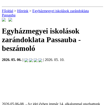
Főoldal
>
Híreink
>
Egyházmegyei iskolások zarándoklata
Passauba
Egyházmegyei iskolások
zarándoklata Passauba
-
beszámoló
2026. 05. 06. |
| 2026. 05. 10.
2026.05.06-08. - Az idei évben immár 14. alkalommal utazhattunk