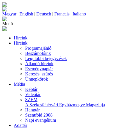
Magyar
|
English
|
Deutsch
|
Francais
|
Italiano
Menü
Híreink
Híreink
Programajánló
Beszámolóink
Legutóbbi bejegyzések
Állandó híreink
Eseménynaptár
Keresés, szűrés
Ünnepkörök
Média
Képtár
Videótár
SZEM
A Székesfehérvári Egyházmegye Magazinja
Hangtár
Szentföld 2008
Napi evangélium
Adattár