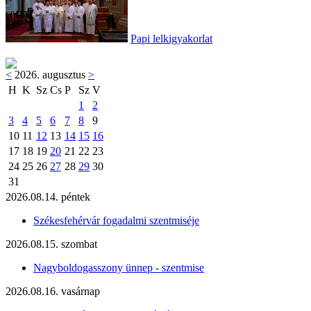
Papi lelkigyakorlat
<
2026. augusztus
>
H
K
Sz
Cs
P
Sz
V
1
2
3
4
5
6
7
8
9
10
11
12
13
14
15
16
17
18
19
20
21
22
23
24
25
26
27
28
29
30
31
2026.08.14. péntek
Székesfehérvár fogadalmi szentmiséje
2026.08.15. szombat
Nagyboldogasszony ünnep - szentmise
2026.08.16. vasárnap