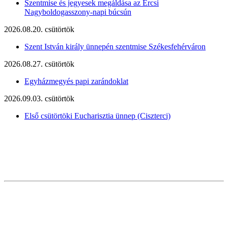
Szentmise és jegyesek megáldása az Ercsi
Nagyboldogasszony-napi búcsún
2026.08.20. csütörtök
Szent István király ünnepén szentmise Székesfehérváron
2026.08.27. csütörtök
Egyházmegyés papi zarándoklat
2026.09.03. csütörtök
Első csütörtöki Eucharisztia ünnep (Ciszterci)