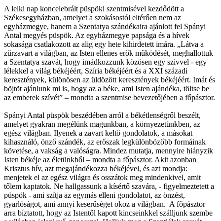
A lelki nap koncelebrált püspöki szentmisével kezdődött a
Székesegyházban, amelyet a szokásostól eltérően nem az
egyházmegye, hanem a Szentatya szándékaira ajánlott fel Spányi
Antal megyés püspök. Az egyházmegye papsága és a hívek
sokasága csatlakozott az alig egy hete kihirdetett imára. „Látva a
zűrzavart a világban, az Isten ellenes erők működését, meghallottuk
a Szentatya szavát, hogy imádkozzunk közösen egy szívvel - egy
lélekkel a világ békéjéért, Szíria békéjéért és a XXI századi
keresztények, különösen az üldözött keresztények békéjéért. Imát és
böjtöt ajánlunk mi is, hogy az a béke, ami Isten ajándéka, töltse be
az emberek szívét” – mondta a szentmise bevezetőjében a főpásztor.
Spányi Antal püspök beszédében arról a békétlenségről beszélt,
amelyet gyakran megélünk magunkban, a környezetünkben, az
egész világban. Ilyenek a zavart keltő gondolatok, a másokat
kihasználó, önző szándék, az erőszak legkülönbözőbb formáinak
követése, a vakság a valóságra. Mindez mutatja, mennyire hiányzik
Isten békéje az életünkből – mondta a főpásztor. Akit azonban
Krisztus hív, azt megajándékozza békéjével, és azt mondja:
menjetek el az egész világra és osszátok meg mindenkivel, amit
tőlem kaptatok. Ne hallgassunk a kísértő szavára, - figyelmeztetett a
püspök - ami szítja az egymás elleni gondolatot, az önzést,
gyarlóságot, ami annyi keserűséget okoz a világban. A főpásztor
arra bíztatott, hogy az Istentől kapott kincseinkkel szálljunk szembe