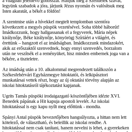
a világban jelenlevő gonosszal. Halljuk meg a Szentlélek szavát,
legyünk szabadok a jóra, járjunk Jézus nyomán és valósítsuk meg
Isten akaratát, a békét a földön!
A szentmise után a hívekkel megtelt templomban szentóra
következett a megyés püspök vezetésével. Soha többé háborút!
Imádkozzunk, hogy hallgassanak el a fegyverek, Mária népek
királynője, Béke királynője, könyörögj Szíriáért a világért, és
érettünk – hangzott el az imádságban. Imádkozzunk mindazokért,
akik az erőszaktól szenvednek, hogy ennyi szenvedés, borzalom
után ne veszítsék el a reményüket, hisz minden embernek joga van a
békére, a tiszteletre.
Az imádság után a 10. alkalommal megrendezett találkozón a
Székesfehérvári Egyházmegye hitoktatói, és lelkipásztori
munkatársai vettek részt, hogy az új oktatási törvény alapján az
iskolai hitoktatásról tájékoztatást kapjanak.
Ugrits Tamás püspöki irodaigazgató köszöntőjében idézte XVI.
Benedek pápának a Hit kapuja apostoli levelét. Az iskolai
hitoktatással is egy kapu nyílt meg előttünk - mondta.
Spányi Antal püspök bevezetőjében hangsúlyozta, a hittan nem lett
kötelező, de választható, és beleillik az iskolai rendbe. A
hitoktatással nem csak tanítani, hanem nevelni is lehet, a gyerekeken