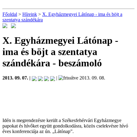
Főoldal
>
Híreink
>
X. Egyházmegyei Látónap - ima és böjt a
szentatya szándékára
X. Egyházmegyei Látónap -
ima és böjt a szentatya
szándékára
- beszámoló
2013. 09. 07. |
|
2013. 09. 08.
Idén is megrendezésre került a Székesfehérvári Egyházmegye
papokat és hívőket együtt gondolkodásra, közös cselekvésre hívó
éves konferenciája az ún. „Látónap”.