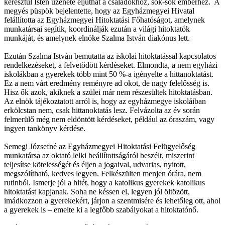
keresztül Isten üzenete eljuthat a családokhoz, sok-sok emberhez. A
megyés püspök bejelentette, hogy az Egyházmegyei Hivatal
felállította az Egyházmegyei Hitoktatási Főhatóságot, amelynek
munkatársai segítik, koordinálják ezután a világi hitoktatók
munkáját, és amelynek elnöke Szalma István diakónus lett.
Ezután Szalma István bemutatta az iskolai hitoktatással kapcsolatos
rendelkezéseket, a felvetődött kérdéseket. Elmondta, a nem egyházi
iskolákban a gyerekek több mint 50 %-a igényelte a hittanoktatást.
Ez a nem várt eredmény reményre ad okot, de nagy felelősség is.
Hisz ők azok, akiknek a szülei már nem részesültek hitoktatásban.
Az elnök tájékoztatott arról is, hogy az egyházmegye iskoláiban
erkölcstan nem, csak hittanoktatás lesz. Felvázolta az év során
felmerülő még nem eldöntött kérdéseket, például az óraszám, vagy
ingyen tankönyv kérdése.
Semegi Józsefné az Egyházmegyei Hitoktatási Felügyelőség
munkatársa az oktató lelki beállítottságáról beszélt, miszerint
teljesítse kötelességét és éljen a jogaival, udvarias, nyitott,
megszólítható, kedves legyen. Felkészülten menjen órára, nem
rutinból. Ismerje jól a hitét, hogy a katolikus gyerekek katolikus
hitoktatást kapjanak. Soha ne késsen el, legyen jól öltözött,
imádkozzon a gyerekekért, járjon a szentmisére és lehetőleg ott, ahol
a gyerekek is – emelte ki a legfőbb szabályokat a hitoktatónő.