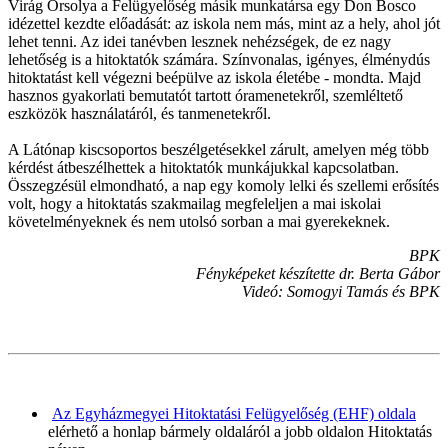
Virág Orsolya a Felügyelőség másik munkatársa egy Don Bosco
idézettel kezdte előadását: az iskola nem más, mint az a hely, ahol jót
lehet tenni. Az idei tanévben lesznek nehézségek, de ez nagy
lehetőség is a hitoktatók számára. Színvonalas, igényes, élménydús
hitoktatást kell végezni beépülve az iskola életébe - mondta. Majd
hasznos gyakorlati bemutatót tartott óramenetekről, szemléltető
eszközök használatáról, és tanmenetekről.
A Látónap kiscsoportos beszélgetésekkel zárult, amelyen még több
kérdést átbeszélhettek a hitoktatók munkájukkal kapcsolatban.
Összegzésül elmondható, a nap egy komoly lelki és szellemi erősítés
volt, hogy a hitoktatás szakmailag megfeleljen a mai iskolai
követelményeknek és nem utolsó sorban a mai gyerekeknek.
BPK
Fényképeket készítette dr. Berta Gábor
Videó: Somogyi Tamás és BPK
Az Egyházmegyei Hitoktatási Felügyelőség (EHF) oldala
elérhető a honlap bármely oldaláról a jobb oldalon Hitoktatás