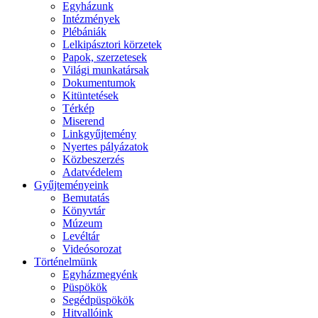
Egyházunk
Intézmények
Plébániák
Lelkipásztori körzetek
Papok, szerzetesek
Világi munkatársak
Dokumentumok
Kitüntetések
Térkép
Miserend
Linkgyűjtemény
Nyertes pályázatok
Közbeszerzés
Adatvédelem
Gyűjteményeink
Bemutatás
Könyvtár
Múzeum
Levéltár
Videósorozat
Történelmünk
Egyházmegyénk
Püspökök
Segédpüspökök
Hitvallóink