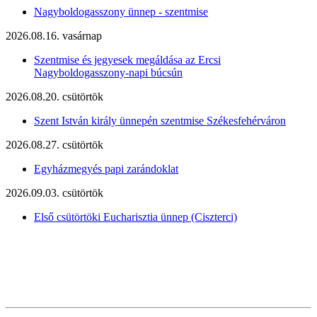
Nagyboldogasszony ünnep - szentmise
2026.08.16. vasárnap
Szentmise és jegyesek megáldása az Ercsi
Nagyboldogasszony-napi búcsún
2026.08.20. csütörtök
Szent István király ünnepén szentmise Székesfehérváron
2026.08.27. csütörtök
Egyházmegyés papi zarándoklat
2026.09.03. csütörtök
Első csütörtöki Eucharisztia ünnep (Ciszterci)