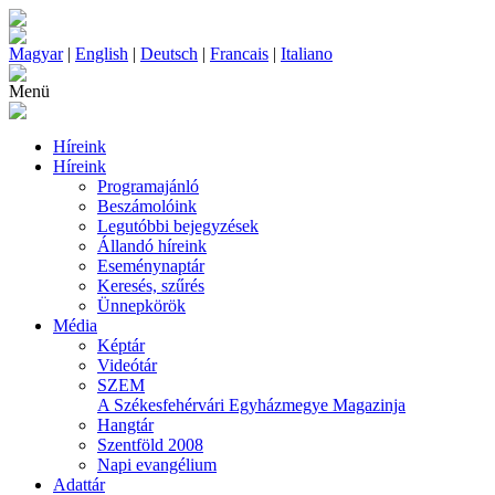
Magyar
|
English
|
Deutsch
|
Francais
|
Italiano
Menü
Híreink
Híreink
Programajánló
Beszámolóink
Legutóbbi bejegyzések
Állandó híreink
Eseménynaptár
Keresés, szűrés
Ünnepkörök
Média
Képtár
Videótár
SZEM
A Székesfehérvári Egyházmegye Magazinja
Hangtár
Szentföld 2008
Napi evangélium
Adattár