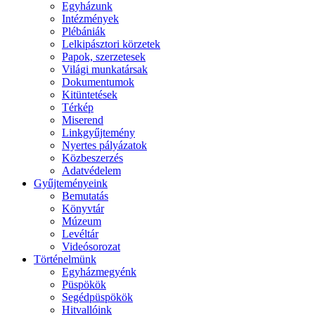
Egyházunk
Intézmények
Plébániák
Lelkipásztori körzetek
Papok, szerzetesek
Világi munkatársak
Dokumentumok
Kitüntetések
Térkép
Miserend
Linkgyűjtemény
Nyertes pályázatok
Közbeszerzés
Adatvédelem
Gyűjteményeink
Bemutatás
Könyvtár
Múzeum
Levéltár
Videósorozat
Történelmünk
Egyházmegyénk
Püspökök
Segédpüspökök
Hitvallóink