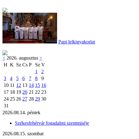
Papi lelkigyakorlat
<
2026. augusztus
>
H
K
Sz
Cs
P
Sz
V
1
2
3
4
5
6
7
8
9
10
11
12
13
14
15
16
17
18
19
20
21
22
23
24
25
26
27
28
29
30
31
2026.08.14. péntek
Székesfehérvár fogadalmi szentmiséje
2026.08.15. szombat