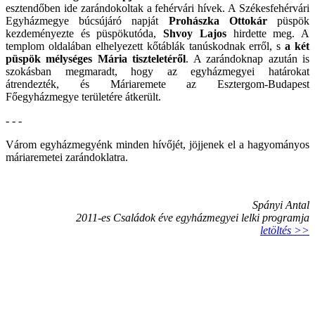
esztendőben ide zarándokoltak a fehérvári hívek. A Székesfehérvári
Egyházmegye búcsújáró napját
Prohászka Ottokár
püspök
kezdeményezte és püspökutóda,
Shvoy Lajos
hirdette meg. A
templom oldalában elhelyezett kőtáblák tanúskodnak erről, s
a két
püspök mélységes Mária tiszteletéről
. A zarándoknap azután is
szokásban megmaradt, hogy az egyházmegyei határokat
átrendezték, és Máriaremete az Esztergom-Budapest
Főegyházmegye területére átkerült.
- - -
Várom egyházmegyénk minden hívőjét, jöjjenek el a hagyományos
máriaremetei zarándoklatra.
Spányi Antal
2011-es Családok éve egyházmegyei lelki programja
letöltés >>