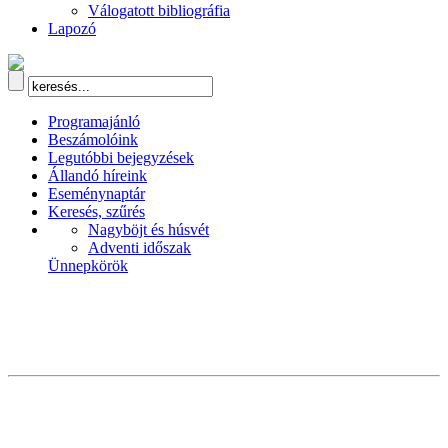
Válogatott bibliográfia
Lapozó
Programajánló
Beszámolóink
Legutóbbi bejegyzések
Állandó híreink
Eseménynaptár
Keresés, szűrés
Nagyböjt és húsvét
Adventi időszak
Ünnepkörök