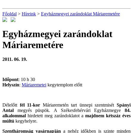
Főoldal
>
Híreink
>
Egyházmegyei zarándoklat Máriaremetére
Egyházmegyei zarándoklat
Máriaremetére
2011. 06. 19.
Időpont
: 10 h 30
Helyszín
:
Máriaremetei
kegytemplom előtt
Délelőtt
fél 11-kor
Máriaremetén tart ünnepi szentmisét
Spányi
Antal
megyés püspök. A Székesfehérvári Egyházmegye
84.
alkalommal
hirdetett meg zarándoklatot a
majdnem kétszáz éves
múltú
kegyhelyre.
Szentháromság vasárnapján
a nehéz időkben is szinte minden