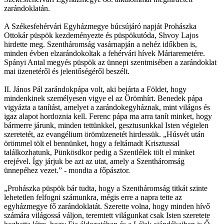
zarándoklatán.
A Székesfehérvári Egyházmegye búcsújáró napját Prohászka
Ottokár püspök kezdeményezte és püspökutóda, Shvoy Lajos
hirdette meg. Szentháromság vasárnapján a nehéz időkben is,
minden évben elzarándokoltak a fehérvári hívek Máriaremetére.
Spányi Antal megyés püspök az ünnepi szentmisében a zarándoklat
mai üzenetéről és jelentőségéről beszélt.
II. János Pál zarándokpápa volt, aki bejárta a Földet, hogy
mindenkinek személyesen vigye el az Örömhírt. Benedek pápa
vigyázta a tanítást, amelyet a zarándokegyháznak, mint világos és
igaz alapot hordoznia kell. Ferenc pápa ma arra tanít minket, hogy
bármerre járunk, minden tettünkkel, gesztusunkkal Isten végtelen
szeretetét, az evangélium örömüzenetét hirdessük. „Húsvét után
örömmel tölt el bennünket, hogy a feltámadt Krisztussal
találkozhatunk, Pünkösdkor pedig a Szentlélek tölt el minket
erejével. Így járjuk be azt az utat, amely a Szentháromság
ünnepéhez vezet.” - mondta a főpásztor.
„Prohászka püspök bár tudta, hogy a Szentháromság titkát szinte
lehetetlen felfogni számunkra, mégis erre a napra tette az
egyházmegye fő zarándoklatát. Szerette volna, hogy minden hívő
számára világossá váljon, teremtett világunkat csak Isten szeretete