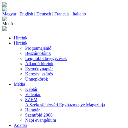
Magyar
|
English
|
Deutsch
|
Francais
|
Italiano
Menü
Híreink
Híreink
Programajánló
Beszámolóink
Legutóbbi bejegyzések
Állandó híreink
Eseménynaptár
Keresés, szűrés
Ünnepkörök
Média
Képtár
Videótár
SZEM
A Székesfehérvári Egyházmegye Magazinja
Hangtár
Szentföld 2008
Napi evangélium
Adattár