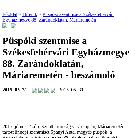
Főoldal
>
Híreink
>
Püspöki szentmise a Székesfehérvári
Egyházmegye 88. Zarándoklatán, Máriaremetén
Püspöki szentmise a
Székesfehérvári Egyházmegye
88. Zarándoklatán,
Máriaremetén
- beszámoló
2015. 05. 31. |
| 2015. 05. 31.
2015. június 15-én, Szentháromság vasárnapján, Máriaremetén
tartott ünnepi szentmisét Spányi Antal megyés püspök, a
Székesfehérvári Egyházmegye 88. alkalommal meghirdetett