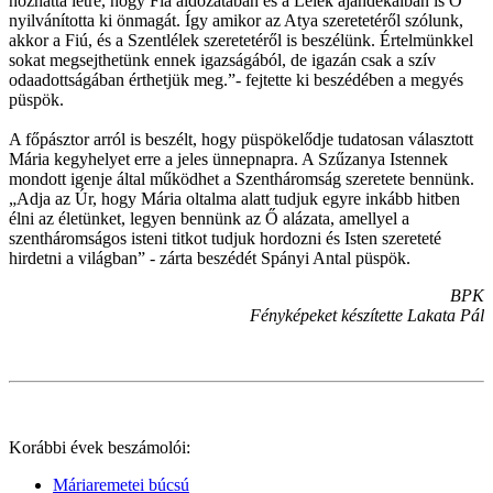
hozhatta létre, hogy Fia áldozatában és a Lélek ajándékaiban is Ő
nyilvánította ki önmagát. Így amikor az Atya szeretetéről szólunk,
akkor a Fiú, és a Szentlélek szeretetéről is beszélünk. Értelmünkkel
sokat megsejthetünk ennek igazságából, de igazán csak a szív
odaadottságában érthetjük meg.”- fejtette ki beszédében a megyés
püspök.
A főpásztor arról is beszélt, hogy püspökelődje tudatosan választott
Mária kegyhelyet erre a jeles ünnepnapra. A Szűzanya Istennek
mondott igenje által működhet a Szentháromság szeretete bennünk.
„Adja az Úr, hogy Mária oltalma alatt tudjuk egyre inkább hitben
élni az életünket, legyen bennünk az Ő alázata, amellyel a
szentháromságos isteni titkot tudjuk hordozni és Isten szereteté
hirdetni a világban” - zárta beszédét Spányi Antal püspök.
BPK
Fényképeket készítette Lakata Pál
Korábbi évek beszámolói:
Máriaremetei búcsú