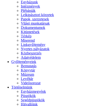
Egyházunk
Intézmények
Plébániák
Lelkipásztori körzetek
Papok, szerzetesek
Világi munkatársak
Dokumentumok
Kitüntetések
Térkép
Miserend
Linkgyűjtemény
Nyertes pályázatok
Közbeszerzés
Adatvédelem
Gyűjteményeink
Bemutatás
Könyvtár
Múzeum
Levéltár
Videósorozat
Történelmünk
Egyházmegyénk
Püspökök
Segédpüspökök
Hitvallóink