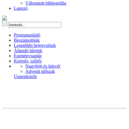
Válogatott bibliográfia
Lapozó
Programajánló
Beszámolóink
Legutóbbi bejegyzések
Állandó híreink
Eseménynaptár
Keresés, szűrés
Nagyböjt és húsvét
Adventi időszak
Ünnepkörök