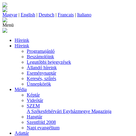
Magyar
|
English
|
Deutsch
|
Francais
|
Italiano
Menü
Híreink
Híreink
Programajánló
Beszámolóink
Legutóbbi bejegyzések
Állandó híreink
Eseménynaptár
Keresés, szűrés
Ünnepkörök
Média
Képtár
Videótár
SZEM
A Székesfehérvári Egyházmegye Magazinja
Hangtár
Szentföld 2008
Napi evangélium
Adattár