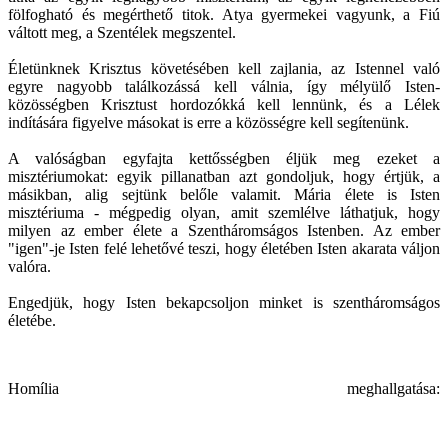
fölfogható és megérthető titok. Atya gyermekei vagyunk, a Fiú
váltott meg, a Szentélek megszentel.
Életünknek Krisztus követésében kell zajlania, az Istennel való
egyre nagyobb találkozássá kell válnia, így mélyülő Isten-
közösségben Krisztust hordozókká kell lennünk, és a Lélek
indítására figyelve másokat is erre a közösségre kell segítenünk.
A valóságban egyfajta kettősségben éljük meg ezeket a
misztériumokat: egyik pillanatban azt gondoljuk, hogy értjük, a
másikban, alig sejtünk belőle valamit. Mária élete is Isten
misztériuma - mégpedig olyan, amit szemlélve láthatjuk, hogy
milyen az ember élete a Szentháromságos Istenben. Az ember
"igen"-je Isten felé lehetővé teszi, hogy életében Isten akarata váljon
valóra.
Engedjük, hogy Isten bekapcsoljon minket is szentháromságos
életébe.
Homília meghallgatása: