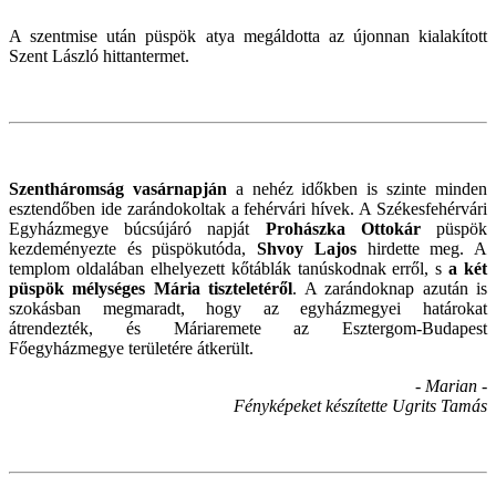
A szentmise után püspök atya megáldotta az újonnan kialakított
Szent László hittantermet.
Szentháromság vasárnapján
a nehéz időkben is szinte minden
esztendőben ide zarándokoltak a fehérvári hívek. A Székesfehérvári
Egyházmegye búcsújáró napját
Prohászka Ottokár
püspök
kezdeményezte és püspökutóda,
Shvoy Lajos
hirdette meg. A
templom oldalában elhelyezett kőtáblák tanúskodnak erről, s
a két
püspök mélységes Mária tiszteletéről
. A zarándoknap azután is
szokásban megmaradt, hogy az egyházmegyei határokat
átrendezték, és Máriaremete az Esztergom-Budapest
Főegyházmegye területére átkerült.
- Marian -
Fényképeket készítette Ugrits Tamás