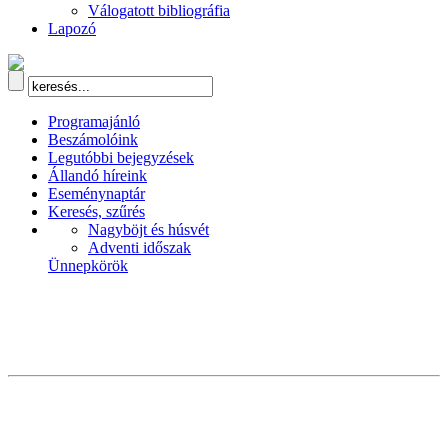
Válogatott bibliográfia
Lapozó
Programajánló
Beszámolóink
Legutóbbi bejegyzések
Állandó híreink
Eseménynaptár
Keresés, szűrés
Nagyböjt és húsvét
Adventi időszak
Ünnepkörök