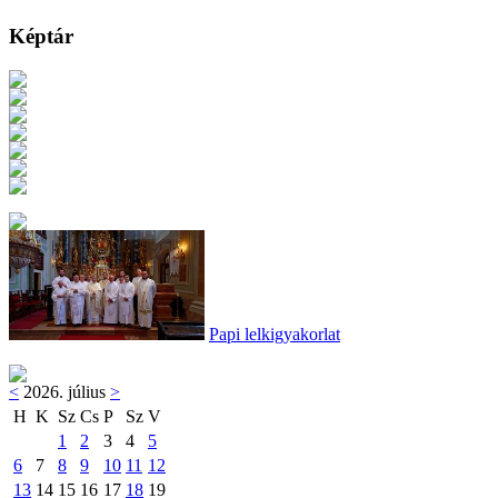
Képtár
Papi lelkigyakorlat
<
2026. július
>
H
K
Sz
Cs
P
Sz
V
1
2
3
4
5
6
7
8
9
10
11
12
13
14
15
16
17
18
19