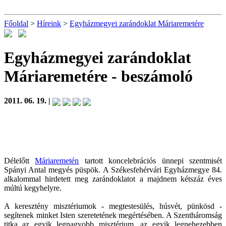
Főoldal
>
Híreink
>
Egyházmegyei zarándoklat Máriaremetére
Egyházmegyei zarándoklat
Máriaremetére
- beszámoló
2011. 06. 19. |
Délelőtt
Máriaremetén
tartott koncelebrációs ünnepi szentmisét
Spányi Antal megyés püspök. A Székesfehérvári Egyházmegye 84.
alkalommal hirdetett meg zarándoklatot a majdnem kétszáz éves
múltú kegyhelyre.
A keresztény misztériumok - megtestesülés, húsvét, pünkösd -
segítenek minket Isten szeretetének megértésében. A Szentháromság
titka az egyik legnagyobb misztérium, az egyik legnehezebben