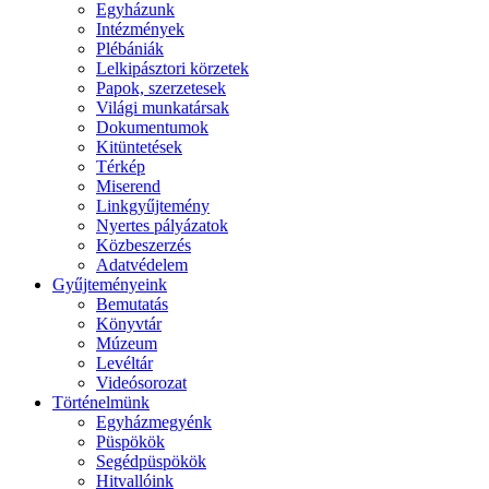
Egyházunk
Intézmények
Plébániák
Lelkipásztori körzetek
Papok, szerzetesek
Világi munkatársak
Dokumentumok
Kitüntetések
Térkép
Miserend
Linkgyűjtemény
Nyertes pályázatok
Közbeszerzés
Adatvédelem
Gyűjteményeink
Bemutatás
Könyvtár
Múzeum
Levéltár
Videósorozat
Történelmünk
Egyházmegyénk
Püspökök
Segédpüspökök
Hitvallóink