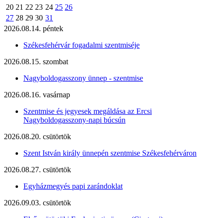
20
21
22
23
24
25
26
27
28
29
30
31
2026.08.14. péntek
Székesfehérvár fogadalmi szentmiséje
2026.08.15. szombat
Nagyboldogasszony ünnep - szentmise
2026.08.16. vasárnap
Szentmise és jegyesek megáldása az Ercsi
Nagyboldogasszony-napi búcsún
2026.08.20. csütörtök
Szent István király ünnepén szentmise Székesfehérváron
2026.08.27. csütörtök
Egyházmegyés papi zarándoklat
2026.09.03. csütörtök