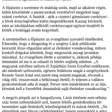
A főpásztor a szentmise és imádság során, majd az alkalom végén,
külön köszöntötte a parancsnokuk vezetésével megjelent nagy
számú cserkészt. A fiatalok - akik a ciszterci gimnázium cserkészei -
a hívek könyörgésében külön megemlékeztek Kaszap Istvánról,
mint az iskolájukban működő cserkészcsapat egykori tisztjéről és
kérték a boldoggá avatás kegyelmét.
A szentmisében a főpásztor az evangélium szavairól elmélkedett.
Elmondta, hogy a dúsgazdag és a szegény Lázár példázatán
keresztül Jézus eligazítást adott az életünkre vonatkozólag, milyen
konkrét dolgokat tehetünk, hogy megosszuk anyagi javainkat
másokkal. Az evangélium éltette a szenteket is, akiknek példája
útmutatást ad ma is az odaadó és hiteles segítség adásban. „A
magyarok szívében mélyen él Árpádházi Szent Erzsébet emlékezete,
aki mindenét szétosztotta, egészen feláldozta magát a szegényeknek.
Remete Szent Antal sem tartott meg semmit magának, elvonult a
világ elől, visszavonult a hétköznapi élettől, és teljesen a vallásos
gyakorlatoknak adta át magát. Persze nem mindenkinek ez az útja,
kérnünk kell a Szentlélek útmutatását saját életünkre vonatkozólag.”
A megyés püspök azt is hangsúlyozta, Lázár története nem néhány
száz forint szétosztásáról szól, hanem felelős gondolkodásra hív
bennünket saját életünkről, lehetőségeinkről és mások életéről. „Ne
elégedjünk meg látszat cselekedetekkel, hanem magunkból is adva