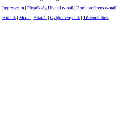
Impresszum
|
Püspökség Hivatal e-mail
|
Honlapreferens e-mail
Híreink
|
Média
|
Adattár
|
Gyűjteményeink
|
Történelmünk