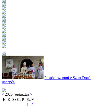
Püspöki szentmise Szent Donát
ünnepén
<
2026. augusztus
>
H
K
Sz
Cs
P
Sz
V
1
2