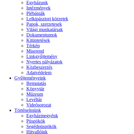
Egyházunk
Intézmények
Plébániák
Lelkipásztori körzetek
Papok, szerzetesek
Világi munkatársak
Dokumentumok
Kitüntetések
Térkép
Miserend
Linkgyűjtemény
Nyertes pályázatok
Közbeszerzés
Adatvédelem
Gyűjteményeink
Bemutatás
Könyvtár
Múzeum
Levéltár
Videósorozat
Történelmünk
Egyházmegyénk
Püspökök
Segédpüspökök
Hitvallóink