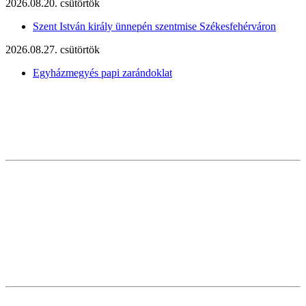
2026.08.20. csütörtök
Szent István király ünnepén szentmise Székesfehérváron
2026.08.27. csütörtök
Egyházmegyés papi zarándoklat