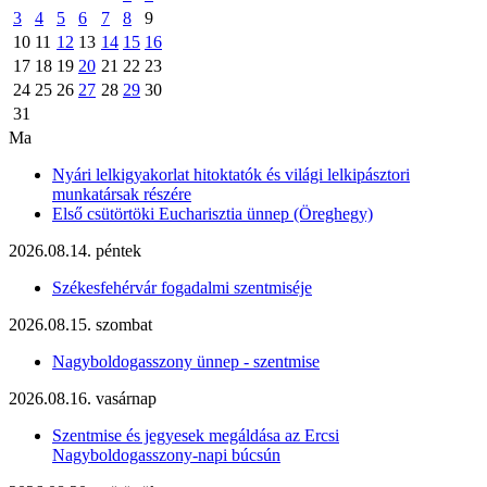
3
4
5
6
7
8
9
10
11
12
13
14
15
16
17
18
19
20
21
22
23
24
25
26
27
28
29
30
31
Ma
Nyári lelkigyakorlat hitoktatók és világi lelkipásztori
munkatársak részére
Első csütörtöki Eucharisztia ünnep (Öreghegy)
2026.08.14. péntek
Székesfehérvár fogadalmi szentmiséje
2026.08.15. szombat
Nagyboldogasszony ünnep - szentmise
2026.08.16. vasárnap
Szentmise és jegyesek megáldása az Ercsi
Nagyboldogasszony-napi búcsún