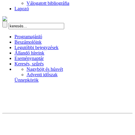
Válogatott bibliográfia
Lapozó
Programajánló
Beszámolóink
Legutóbbi bejegyzések
Állandó híreink
Eseménynaptár
Keresés, szűrés
Nagyböjt és húsvét
Adventi időszak
Ünnepkörök