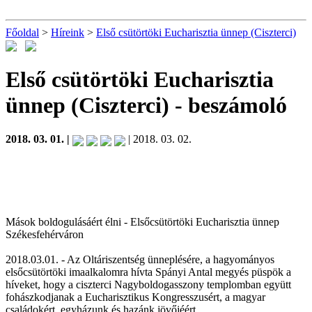
Főoldal
>
Híreink
>
Első csütörtöki Eucharisztia ünnep (Ciszterci)
Első csütörtöki Eucharisztia
ünnep (Ciszterci)
- beszámoló
2018. 03. 01. |
| 2018. 03. 02.
Mások boldogulásáért élni - Elsőcsütörtöki Eucharisztia ünnep
Székesfehérváron
2018.03.01. - Az Oltáriszentség ünneplésére, a hagyományos
elsőcsütörtöki imaalkalomra hívta Spányi Antal megyés püspök a
híveket, hogy a ciszterci Nagyboldogasszony templomban együtt
fohászkodjanak a Eucharisztikus Kongresszusért, a magyar
családokért, egyházunk és hazánk jövőjéért.