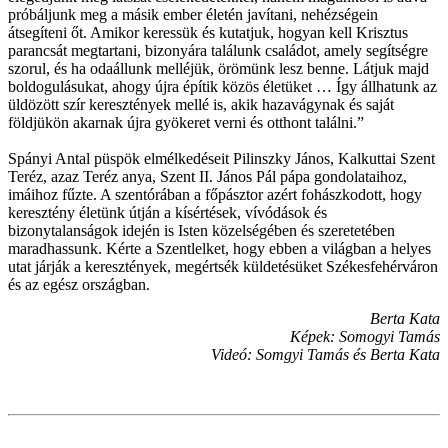
próbáljunk meg a másik ember életén javítani, nehézségein
átsegíteni őt. Amikor keressük és kutatjuk, hogyan kell Krisztus
parancsát megtartani, bizonyára találunk családot, amely segítségre
szorul, és ha odaállunk melléjük, örömünk lesz benne. Látjuk majd
boldogulásukat, ahogy újra építik közös életüket … Így állhatunk az
üldözött szír keresztények mellé is, akik hazavágynak és saját
földjükön akarnak újra gyökeret verni és otthont találni.”
Spányi Antal püspök elmélkedéseit Pilinszky János, Kalkuttai Szent
Teréz, azaz Teréz anya, Szent II. János Pál pápa gondolataihoz,
imáihoz fűzte. A szentórában a főpásztor azért fohászkodott, hogy
keresztény életünk útján a kísértések, vívódások és
bizonytalanságok idején is Isten közelségében és szeretetében
maradhassunk. Kérte a Szentlelket, hogy ebben a világban a helyes
utat járják a keresztények, megértsék küldetésüket Székesfehérváron
és az egész országban.
Berta Kata
Képek: Somogyi Tamás
Videó: Somgyi Tamás és Berta Kata