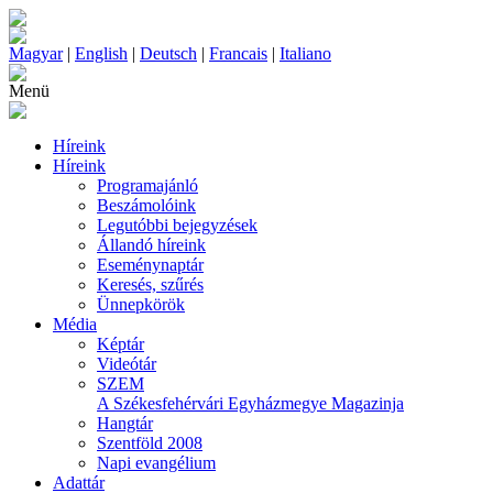
Magyar
|
English
|
Deutsch
|
Francais
|
Italiano
Menü
Híreink
Híreink
Programajánló
Beszámolóink
Legutóbbi bejegyzések
Állandó híreink
Eseménynaptár
Keresés, szűrés
Ünnepkörök
Média
Képtár
Videótár
SZEM
A Székesfehérvári Egyházmegye Magazinja
Hangtár
Szentföld 2008
Napi evangélium
Adattár