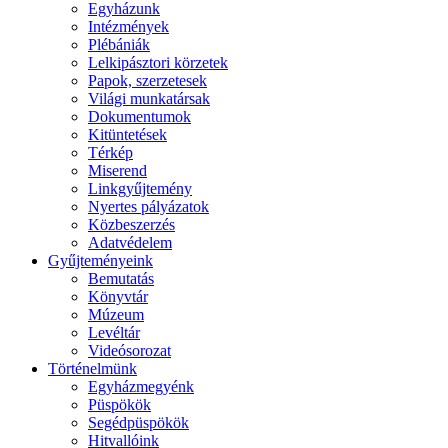
Egyházunk
Intézmények
Plébániák
Lelkipásztori körzetek
Papok, szerzetesek
Világi munkatársak
Dokumentumok
Kitüntetések
Térkép
Miserend
Linkgyűjtemény
Nyertes pályázatok
Közbeszerzés
Adatvédelem
Gyűjteményeink
Bemutatás
Könyvtár
Múzeum
Levéltár
Videósorozat
Történelmünk
Egyházmegyénk
Püspökök
Segédpüspökök
Hitvallóink