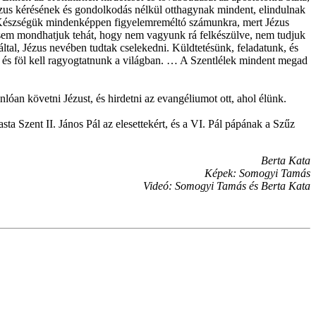
zus kérésének és gondolkodás nélkül otthagynak mindent, elindulnak
an. Készségük mindenképpen figyelemreméltó számunkra, mert Jézus
Mi sem mondhatjuk tehát, hogy nem vagyunk rá felkészülve, nem tudjuk
ltal, Jézus nevében tudtak cselekedni. Küldtetésünk, feladatunk, és
k, és föl kell ragyogtatnunk a világban. … A Szentlélek mindent megad
óan követni Jézust, és hirdetni az evangéliumot ott, ahol élünk.
a Szent II. János Pál az elesettekért, és a VI. Pál pápának a Szűz
Berta Kata
Képek: Somogyi Tamás
Videó: Somogyi Tamás és Berta Kata