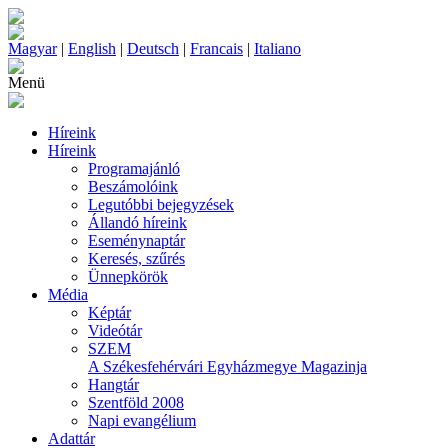
Magyar
|
English
|
Deutsch
|
Francais
|
Italiano
Menü
Híreink
Híreink
Programajánló
Beszámolóink
Legutóbbi bejegyzések
Állandó híreink
Eseménynaptár
Keresés, szűrés
Ünnepkörök
Média
Képtár
Videótár
SZEM
A Székesfehérvári Egyházmegye Magazinja
Hangtár
Szentföld 2008
Napi evangélium
Adattár