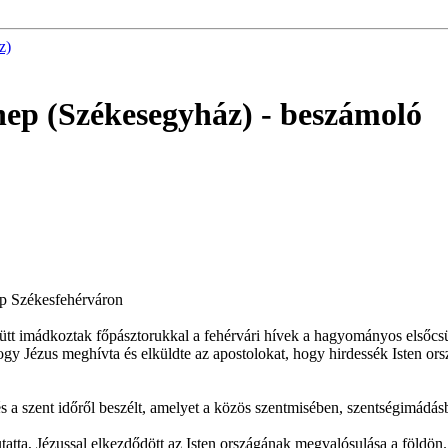
z)
nnep (Székesegyház)
- beszámoló
nep Székesfehérváron
ütt imádkoztak főpásztorukkal a fehérvári hívek a hagyományos elsőcsü
gy Jézus meghívta és elküldte az apostolokat, hogy hirdessék Isten or
és a szent időről beszélt, amelyet a közös szentmisében, szentségimádá
tta, Jézussal elkezdődött az Isten országának megvalósulása a földön. 