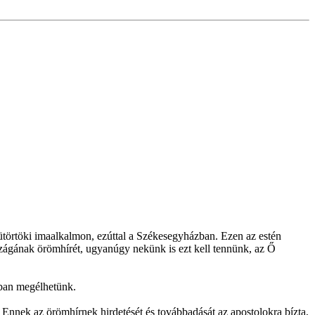
törtöki imaalkalmon, ezúttal a Székesegyházban. Ezen az estén
szágának örömhírét, ugyanúgy nekünk is ezt kell tennünk, az Ő
sban megélhetünk.
Ennek az örömhírnek hirdetését és továbbadását az apostolokra bízta,