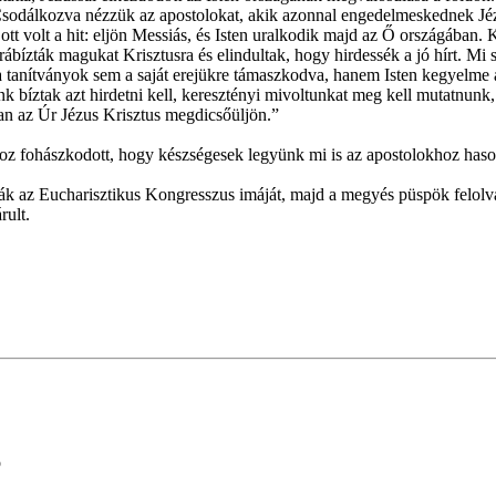
„Csodálkozva nézzük az apostolokat, akik azonnal engedelmeskednek Jé
n ott volt a hit: eljön Messiás, és Isten uralkodik majd az Ő országáb
rábízták magukat Krisztusra és elindultak, hogy hirdessék a jó hírt. 
a tanítványok sem a saját erejükre támaszkodva, hanem Isten kegyelme á
ánk bíztak azt hirdetni kell, keresztényi mivoltunkat meg kell mutatnun
an az Úr Jézus Krisztus megdicsőüljön.”
oz fohászkodott, hogy készségesek legyünk mi is az apostolokhoz hasonl
k az Eucharisztikus Kongresszus imáját, majd a megyés püspök felolvast
rult.
ó