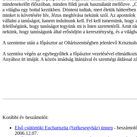
mindenekelőtt élőszóban, minden földi javak használatát mellőzve. 
a világba egy bottal kezükben. Dönteni tudtak, mert életük hátterébe
minket is követésére hív, Jézus meghívása nekünk szól. Az apostolok 
vállalni a tanúságot, hanem indulnunk kell. Fel kell ismernünk, hogy 
felelőségünk, hogy tanúságot tegyünk mi is Isten szeretetéről. Amit r
nekünk, hogy tanúságunk által erősödjön a kereszténység, és a világb
A szentmise után a főpásztor az Oltáriszentségben jelenlevő Krisztush
A szentóra végén az egybegyűltek a főpásztor vezetésével elimádkoztá
Anyához írt imáját. A közös imádság litániával és szentségi áldással zá
Korábbi év beszámolói:
Első csütörtöki Eucharisztia (Székesegyház) ünnep
- beszámol
2006.12.07.