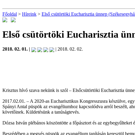
Főoldal
>
Híreink
>
Első csütörtöki Eucharisztia ünnep (Székesegyhá
Első csütörtöki Eucharisztia ü
2018. 02. 01. |
| 2018. 02. 02.
Krisztus hívó szava nekünk is szól – Elsőcsütörtöki Eucharisztia ün
2017.02.01. – A 2020-as Eucharisztikus Kongresszusra készülve, egy
Spányi Antal püspök az evangéliumhoz kapcsolódva arról beszélt, aho
követőinek. Küldetésünk a tanúságtevés.
Dózsa István plébános köszöntötte a főpásztort és az egybegyűlteket 
Beszédében a megyés püspök az evangélium tanításán keresztül bemuta