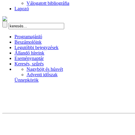
Válogatott bibliográfia
Lapozó
Programajánló
Beszámolóink
Legutóbbi bejegyzések
Állandó híreink
Eseménynaptár
Keresés, szűrés
Nagyböjt és húsvét
Adventi időszak
Ünnepkörök