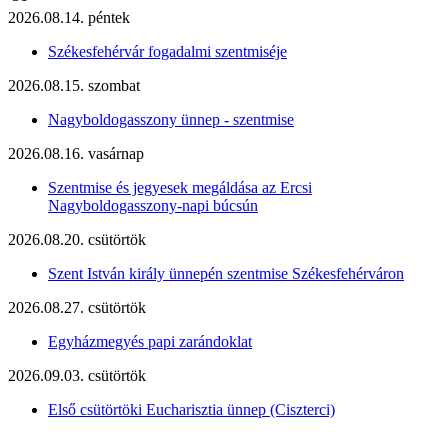
2026.08.14. péntek
Székesfehérvár fogadalmi szentmiséje
2026.08.15. szombat
Nagyboldogasszony ünnep - szentmise
2026.08.16. vasárnap
Szentmise és jegyesek megáldása az Ercsi
Nagyboldogasszony-napi búcsún
2026.08.20. csütörtök
Szent István király ünnepén szentmise Székesfehérváron
2026.08.27. csütörtök
Egyházmegyés papi zarándoklat
2026.09.03. csütörtök
Első csütörtöki Eucharisztia ünnep (Ciszterci)