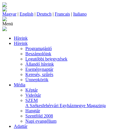
Magyar
|
English
|
Deutsch
|
Francais
|
Italiano
Menü
Híreink
Híreink
Programajánló
Beszámolóink
Legutóbbi bejegyzések
Állandó híreink
Eseménynaptár
Keresés, szűrés
Ünnepkörök
Média
Képtár
Videótár
SZEM
A Székesfehérvári Egyházmegye Magazinja
Hangtár
Szentföld 2008
Napi evangélium
Adattár