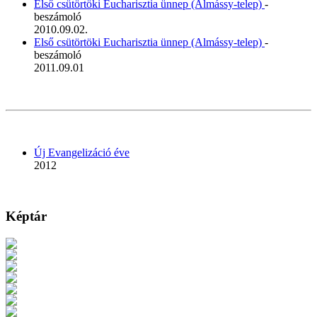
Első csütörtöki Eucharisztia ünnep (Almássy-telep)
-
beszámoló
2010.09.02.
Első csütörtöki Eucharisztia ünnep (Almássy-telep)
-
beszámoló
2011.09.01
Új Evangelizáció éve
2012
Képtár