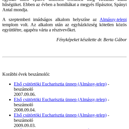
hűségüket. Ebben az évben a homíliákat a megyés főpásztor, Spányi
Antal mondja.
A szeptemberi imádságos alkalom helyszíne az
Almássy-telepi
templom volt. Az alkalom után az egyházközség kötetlen közös
együttlétre, agapéra várta a résztvevőket.
Fényképeket készítette dr. Berta Gábor
Korábbi évek beszámolói:
Első csütörtöki Eucharisztia ünnep (Almássy-telep)
-
beszámoló
2007.09.06.
Első csütörtöki Eucharisztia ünnep (Almássy-telep)
-
beszámoló
2008.09.04.
Első csütörtöki Eucharisztia ünnep (Almássy-telep)
-
beszámoló
2009.09.03.