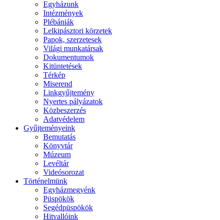
Egyházunk
Intézmények
Plébániák
Lelkipásztori körzetek
Papok, szerzetesek
Világi munkatársak
Dokumentumok
Kitüntetések
Térkép
Miserend
Linkgyűjtemény
Nyertes pályázatok
Közbeszerzés
Adatvédelem
Gyűjteményeink
Bemutatás
Könyvtár
Múzeum
Levéltár
Videósorozat
Történelmünk
Egyházmegyénk
Püspökök
Segédpüspökök
Hitvallóink