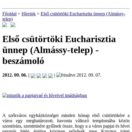
Főoldal
>
Híreink
>
Első csütörtöki Eucharisztia ünnep (Almássy-
telep)
Első csütörtöki Eucharisztia
ünnep (Almássy-telep)
-
beszámoló
2012. 09. 06. |
|
2012. 09. 07.
A székváros egyházközségei minden hónap első csütörtökére a
város egy meghatározott, havonta változó templomába közös
szentórára, szentmisére gyűlnek össze, hogy a a város papjai és hívei
egymás hitén épülve közösen erősítsék meg Krisztus iránti