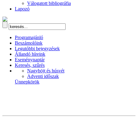
Válogatott bibliográfia
Lapozó
Programajánló
Beszámolóink
Legutóbbi bejegyzések
Állandó híreink
Eseménynaptár
Keresés, szűrés
Nagyböjt és húsvét
Adventi időszak
Ünnepkörök