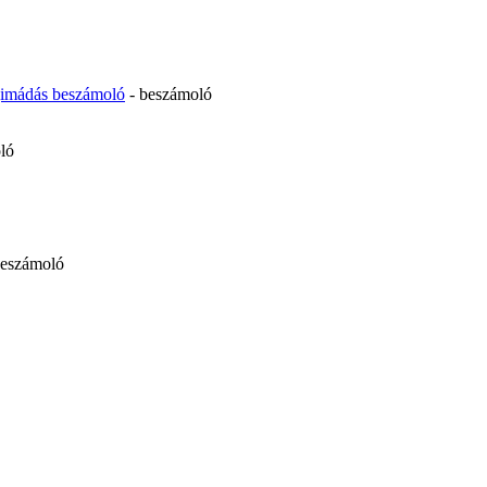
égimádás beszámoló
- beszámoló
ló
beszámoló