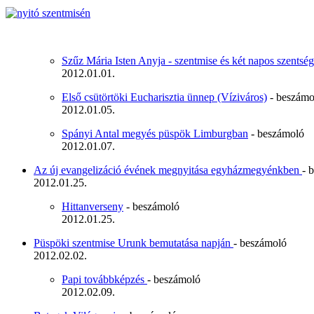
Szűz Mária Isten Anyja - szentmise és két napos szents
2012.01.01.
Első csütörtöki Eucharisztia ünnep (Víziváros)
- beszámo
2012.01.05.
Spányi Antal megyés püspök Limburgban
- beszámoló
2012.01.07.
Az új evangelizáció évének megnyitása egyházmegyénkben
- 
2012.01.25.
Hittanverseny
- beszámoló
2012.01.25.
Püspöki szentmise Urunk bemutatása napján
- beszámoló
2012.02.02.
Papi továbbképzés
- beszámoló
2012.02.09.