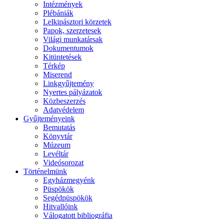
Intézmények
Plébániák
Lelkipásztori körzetek
Papok, szerzetesek
Világi munkatársak
Dokumentumok
Kitüntetések
Térkép
Miserend
Linkgyűjtemény
Nyertes pályázatok
Közbeszerzés
Adatvédelem
Gyűjteményeink
Bemutatás
Könyvtár
Múzeum
Levéltár
Videósorozat
Történelmünk
Egyházmegyénk
Püspökök
Segédpüspökök
Hitvallóink
Válogatott bibliográfia