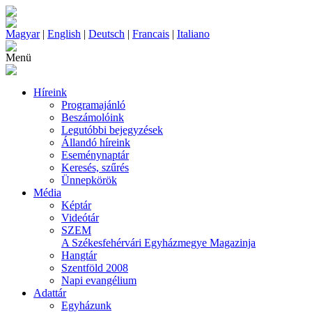
Magyar
|
English
|
Deutsch
|
Francais
|
Italiano
Menü
Híreink
Programajánló
Beszámolóink
Legutóbbi bejegyzések
Állandó híreink
Eseménynaptár
Keresés, szűrés
Ünnepkörök
Média
Képtár
Videótár
SZEM
A Székesfehérvári Egyházmegye Magazinja
Hangtár
Szentföld 2008
Napi evangélium
Adattár
Egyházunk