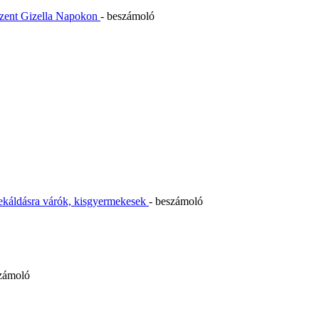
Szent Gizella Napokon
- beszámoló
ekáldásra várók, kisgyermekesek
- beszámoló
számoló