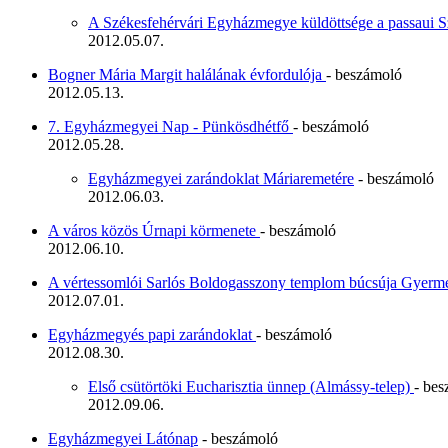
A Székesfehérvári Egyházmegye küldöttsége a passaui 
2012.05.07.
Bogner Mária Margit halálának évfordulója
- beszámoló
2012.05.13.
7. Egyházmegyei Nap - Pünkösdhétfő
- beszámoló
2012.05.28.
Egyházmegyei zarándoklat Máriaremetére
- beszámoló
2012.06.03.
A város közös Úrnapi körmenete
- beszámoló
2012.06.10.
A vértessomlói Sarlós Boldogasszony templom búcsúja Gyerm
2012.07.01.
Egyházmegyés papi zarándoklat
- beszámoló
2012.08.30.
Első csütörtöki Eucharisztia ünnep (Almássy-telep)
- be
2012.09.06.
Egyházmegyei Látónap
- beszámoló