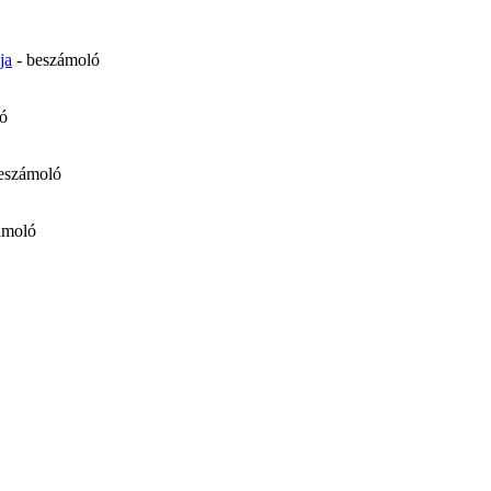
ja
- beszámoló
ló
beszámoló
ámoló