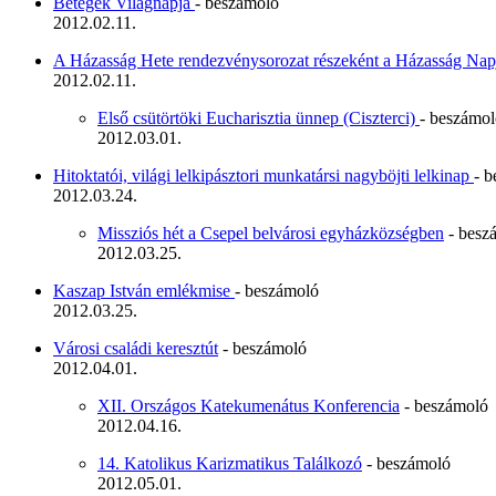
Betegek Világnapja
- beszámoló
2012.02.11.
A Házasság Hete rendezvénysorozat részeként a Házasság Nap
2012.02.11.
Első csütörtöki Eucharisztia ünnep (Ciszterci)
- beszámo
2012.03.01.
Hitoktatói, világi lelkipásztori munkatársi nagyböjti lelkinap
- 
2012.03.24.
Missziós hét a Csepel belvárosi egyházközségben
- besz
2012.03.25.
Kaszap István emlékmise
- beszámoló
2012.03.25.
Városi családi keresztút
- beszámoló
2012.04.01.
XII. Országos Katekumenátus Konferencia
- beszámoló
2012.04.16.
14. Katolikus Karizmatikus Találkozó
- beszámoló
2012.05.01.