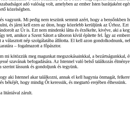
 szabadságot adó valóság volt, amelyben az ember Isten barátjaként egé
hető közelségben.
s vagyunk. Mi pedig nem teszünk semmit azért, hogy a bensőnkben Ist
lni, és járni kell ezen az úton, hogy közelebb kerüljünk az Úrhoz. Ezt t
dorolt az Úr is. Ezt nem mindenki látta és érzékelte, kivéve, aki a kegy
így tett, amikor a Szent Sátort a táboron kívül építette fel. Így az embern
t a választott nép szolgálatába állította. El kell azon gondolkodnunk, 
karatára – fogalmazott a főpásztor.
nem mi kötözzük meg magunkat megszokásainkkal, a bezártságunkkal, és 
gessé szavának befogadására. Az Istennel való belső találkozás élmény
 szerint lássunk és gondoljunk és tegyünk.
hogy aki Istennel akar találkozni, annak el kell hagynia önmagát, felkerek
és békéjét, hogy mindig Őt keressük, és megtartó erejében élhessünk.
 litániával zárult.