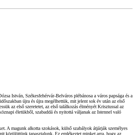
Dózsa István, Székesfehérvár-Belváros plébánosa a város papsága és a
dőszakban újra és újra megélhettük, mit jelent sok év után az első
ssük az első szeretetet, az első találkozás élményét Krisztussal az
öznapi életükből, szabaddá és nyitottá váljanak az Istennel való
nket. A magunk alkotta szokások, külső szabályok átjárják személyes
amit körülöttünk tapasztalunk. Ez emlékeztet minket arra, hogy az