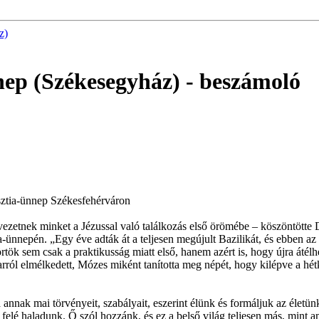
z)
nnep (Székesegyház)
- beszámoló
isztia-ünnep Székesfehérváron
ezetnek minket a Jézussal való találkozás első örömébe – köszöntötte 
nnepén. „Egy éve adták át a teljesen megújult Bazilikát, és ebben az i
tök sem csak a praktikusság miatt első, hanem azért is, hogy újra átélhe
ról elmélkedett, Mózes miként tanította meg népét, hogy kilépve a hétk
annak mai törvényeit, szabályait, eszerint élünk és formáljuk az életü
n felé haladunk. Ő szól hozzánk, és ez a belső világ teljesen más, mint 