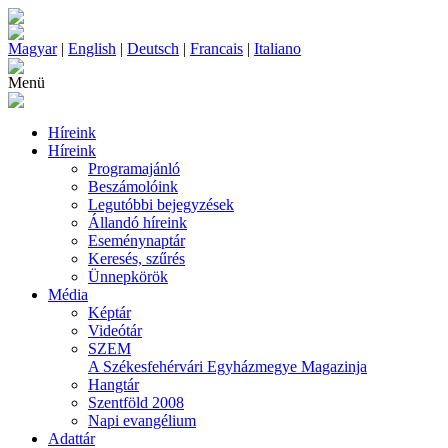
Magyar
|
English
|
Deutsch
|
Francais
|
Italiano
Menü
Híreink
Híreink
Programajánló
Beszámolóink
Legutóbbi bejegyzések
Állandó híreink
Eseménynaptár
Keresés, szűrés
Ünnepkörök
Média
Képtár
Videótár
SZEM
A Székesfehérvári Egyházmegye Magazinja
Hangtár
Szentföld 2008
Napi evangélium
Adattár