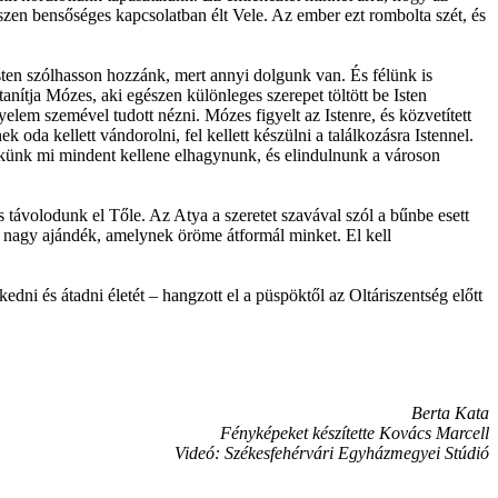
szen bensőséges kapcsolatban élt Vele. Az ember ezt rombolta szét, és
en szólhasson hozzánk, mert annyi dolgunk van. És félünk is
anítja Mózes, aki egészen különleges szerepet töltött be Isten
elem szemével tudott nézni. Mózes figyelt az Istenre, és közvetített
ek oda kellett vándorolni, fel kellett készülni a találkozásra Istennel.
nekünk mi mindent kellene elhagynunk, és elindulnunk a városon
távolodunk el Tőle. Az Atya a szeretet szavával szól a bűnbe esett
e nagy ajándék, amelynek öröme átformál minket. El kell
edni és átadni életét – hangzott el a püspöktől az Oltáriszentség előtt
Berta Kata
Fényképeket készítette Kovács Marcell
Videó: Székesfehérvári Egyházmegyei Stúdió