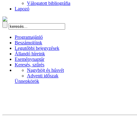
Válogatott bibliográfia
Lapozó
Programajánló
Beszámolóink
Legutóbbi bejegyzések
Állandó híreink
Eseménynaptár
Keresés, szűrés
Nagyböjt és húsvét
Adventi időszak
Ünnepkörök