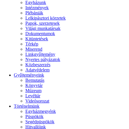
Egyházunk
Intézmények
Plébániák
Lelkipásztori körzetek
Papok, szerzetesek
Világi munkatársak
Dokumentumok
Kitüntetések
Térkép
Miserend
Linkgyűjtemény
Nyertes pályázatok
Közbeszerzés
Adatvédelem
Gyűjteményeink
Bemutatás
Könyvtár
Múzeum
Levéltár
Videósorozat
Történelmünk
Egyházmegyénk
Püspökök
Segédpüspökök
Hitvallóink