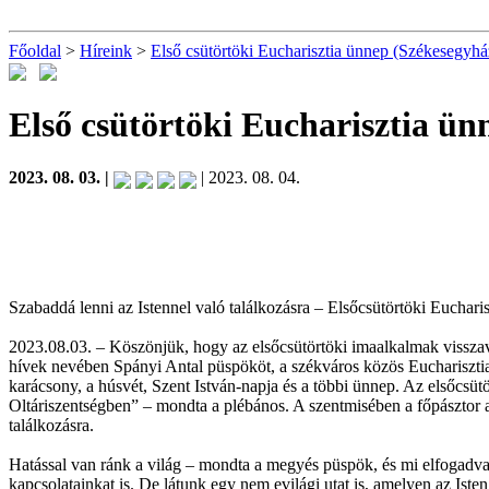
Főoldal
>
Híreink
>
Első csütörtöki Eucharisztia ünnep (Székesegyhá
Első csütörtöki Eucharisztia ü
2023. 08. 03. |
| 2023. 08. 04.
Szabaddá lenni az Istennel való találkozásra – Elsőcsütörtöki Euchar
2023.08.03. – Köszönjük, hogy az elsőcsütörtöki imaalkalmak visszav
hívek nevében Spányi Antal püspököt, a székváros közös Eucharisztia-ü
karácsony, a húsvét, Szent István-napja és a többi ünnep. Az elsőcsütör
Oltáriszentségben” – mondta a plébános. A szentmisében a főpásztor ar
találkozásra.
Hatással van ránk a világ – mondta a megyés püspök, és mi elfogadva 
kapcsolatainkat is. De látunk egy nem evilági utat is, amelyen az Iste