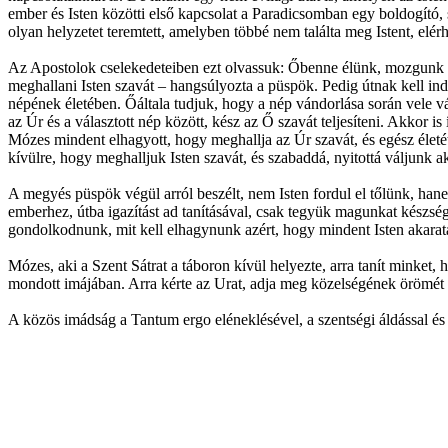
ember és Isten közötti első kapcsolat a Paradicsomban egy boldogító,
olyan helyzetet teremtett, amelyben többé nem találta meg Istent, elér
Az Apostolok cselekedeteiben ezt olvassuk: Őbenne élünk, mozgunk é
meghallani Isten szavát – hangsúlyozta a püspök. Pedig útnak kell indu
népének életében. Őáltala tudjuk, hogy a nép vándorlása során vele ván
az Úr és a választott nép között, kész az Ő szavát teljesíteni. Akkor is 
Mózes mindent elhagyott, hogy meghallja az Úr szavát, és egész életé
kívülre, hogy meghalljuk Isten szavát, és szabaddá, nyitottá váljunk a
A megyés püspök végül arról beszélt, nem Isten fordul el tőlünk, ha
emberhez, útba igazítást ad tanításával, csak tegyük magunkat készsé
gondolkodnunk, mit kell elhagynunk azért, hogy mindent Isten akarata
Mózes, aki a Szent Sátrat a táboron kívül helyezte, arra tanít minket, 
mondott imájában. Arra kérte az Urat, adja meg közelségének örömét 
A közös imádság a Tantum ergo eléneklésével, a szentségi áldással és a