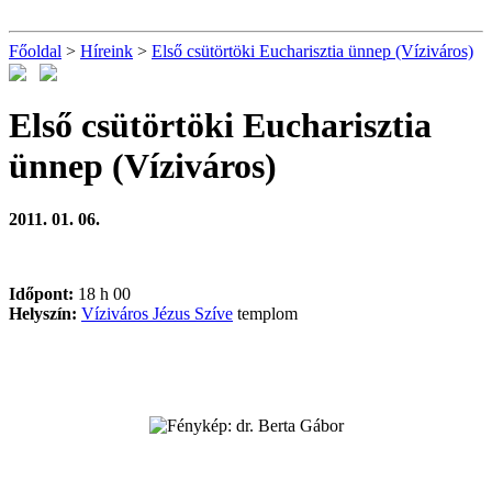
Főoldal
>
Híreink
>
Első csütörtöki Eucharisztia ünnep (Víziváros)
Első csütörtöki Eucharisztia
ünnep (Víziváros)
2011. 01. 06.
Időpont:
18 h 00
Helyszín:
Víziváros Jézus Szíve
templom