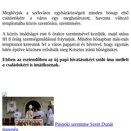
Meghívjuk a székváros egyházközségeit minden hónap első
csütörtökére a város egy meghatározott, havonta változó
templomába közös szentórára, szentmisére.
A közös imádságot este 6 órakor szentmisével kezdjük, majd utána
fél 8 óráig szentségimádással folytatjuk. Minden hónapban más-más
templomot keresünk fel a város papjaival és híveivel, hogy egymás
hitén épülve közösen erősítsük meg Krisztus iránti hűségünket.
Ebben az esztendőben az új papi hivatásokért szóló ima mellett
a családokért is imádkoznak.
Püspöki szentmise Szent Donát
ünnepén