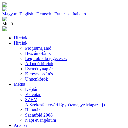
Magyar
|
English
|
Deutsch
|
Francais
|
Italiano
Menü
Híreink
Híreink
Programajánló
Beszámolóink
Legutóbbi bejegyzések
Állandó híreink
Eseménynaptár
Keresés, szűrés
Ünnepkörök
Média
Képtár
Videótár
SZEM
A Székesfehérvári Egyházmegye Magazinja
Hangtár
Szentföld 2008
Napi evangélium
Adattár