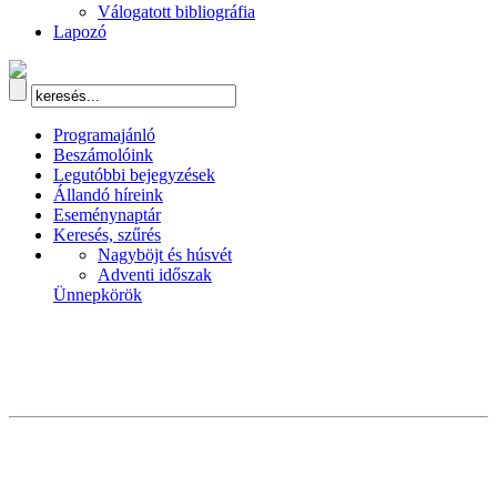
Válogatott bibliográfia
Lapozó
Programajánló
Beszámolóink
Legutóbbi bejegyzések
Állandó híreink
Eseménynaptár
Keresés, szűrés
Nagyböjt és húsvét
Adventi időszak
Ünnepkörök