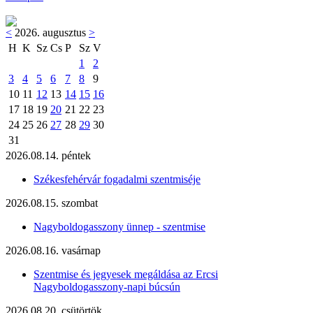
<
2026. augusztus
>
H
K
Sz
Cs
P
Sz
V
1
2
3
4
5
6
7
8
9
10
11
12
13
14
15
16
17
18
19
20
21
22
23
24
25
26
27
28
29
30
31
2026.08.14. péntek
Székesfehérvár fogadalmi szentmiséje
2026.08.15. szombat
Nagyboldogasszony ünnep - szentmise
2026.08.16. vasárnap
Szentmise és jegyesek megáldása az Ercsi
Nagyboldogasszony-napi búcsún
2026.08.20. csütörtök