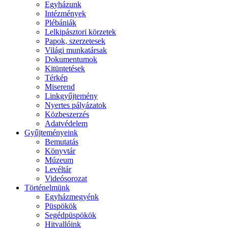
Egyházunk
Intézmények
Plébániák
Lelkipásztori körzetek
Papok, szerzetesek
Világi munkatársak
Dokumentumok
Kitüntetések
Térkép
Miserend
Linkgyűjtemény
Nyertes pályázatok
Közbeszerzés
Adatvédelem
Gyűjteményeink
Bemutatás
Könyvtár
Múzeum
Levéltár
Videósorozat
Történelmünk
Egyházmegyénk
Püspökök
Segédpüspökök
Hitvallóink