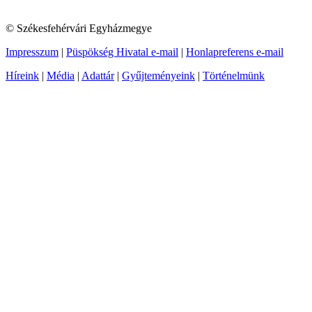
© Székesfehérvári Egyházmegye
Impresszum
|
Püspökség Hivatal e-mail
|
Honlapreferens e-mail
Híreink
|
Média
|
Adattár
|
Gyűjteményeink
|
Történelmünk