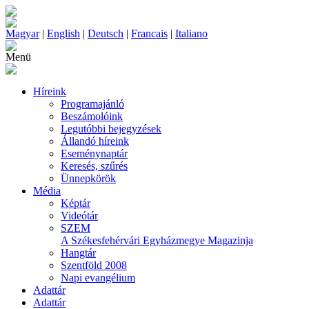
Magyar
|
English
|
Deutsch
|
Francais
|
Italiano
Menü
Híreink
Programajánló
Beszámolóink
Legutóbbi bejegyzések
Állandó híreink
Eseménynaptár
Keresés, szűrés
Ünnepkörök
Média
Képtár
Videótár
SZEM
A Székesfehérvári Egyházmegye Magazinja
Hangtár
Szentföld 2008
Napi evangélium
Adattár
Adattár