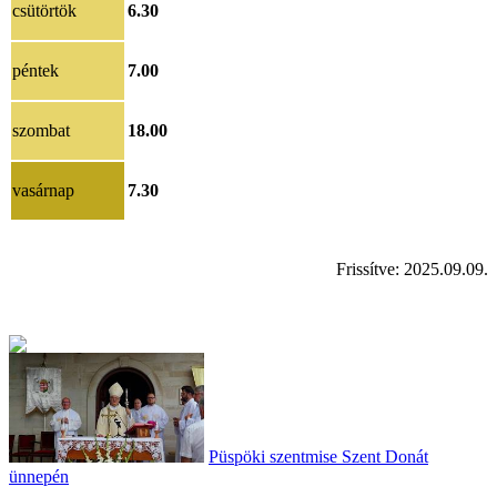
csütörtök
6.30
péntek
7.00
szombat
18.00
vasárnap
7.30
Frissítve: 2025.09.09.
Püspöki szentmise Szent Donát
ünnepén