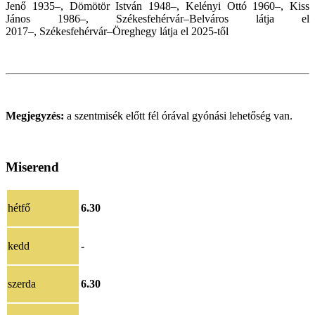
Jenő 1935–, Dömötör István 1948–, Kelényi Ottó 1960–, Kiss
János 1986–, Székesfehérvár–Belváros látja el
2017
–,
Székesfehérvár–Öreghegy látja el 2025-től
Megjegyzés:
a szentmisék előtt fél órával gyónási lehetőség van.
Miserend
hétfő
6.30
kedd
-
szerda
6.30