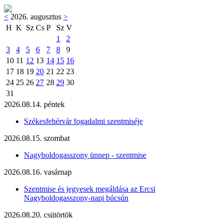
<
2026. augusztus
>
H
K
Sz
Cs
P
Sz
V
1
2
3
4
5
6
7
8
9
10
11
12
13
14
15
16
17
18
19
20
21
22
23
24
25
26
27
28
29
30
31
2026.08.14. péntek
Székesfehérvár fogadalmi szentmiséje
2026.08.15. szombat
Nagyboldogasszony ünnep - szentmise
2026.08.16. vasárnap
Szentmise és jegyesek megáldása az Ercsi
Nagyboldogasszony-napi búcsún
2026.08.20. csütörtök