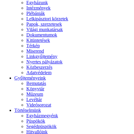
Egyházunk
Intézmények
Plébániák
Lelkipásztori körzetek
Papok, szerzetesek
Világi munkatársak
Dokumentumok
Kitüntetések
Térkép
Miserend
Linkgyűjtemény
Nyertes pályázatok
Közbeszerzés
Adatvédelem
Gyűjteményeink
Bemutatás
Könyvtár
Múzeum
Levéltár
Videósorozat
Történelmünk
Egyházmegyénk
Püspökök
Segédpüspökök
Hitvallóink