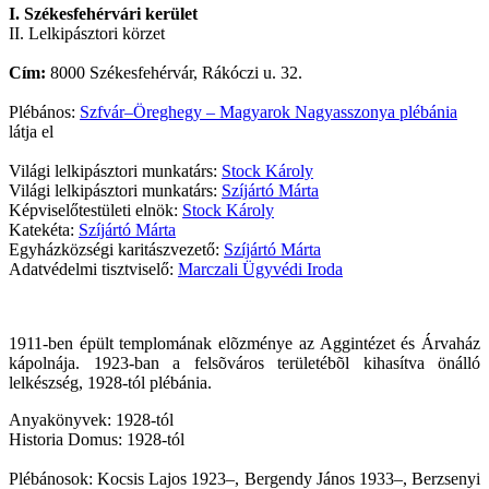
I. Székesfehérvári kerület
II. Lelkipásztori körzet
Cím:
8000 Székesfehérvár, Rákóczi u. 32.
Plébános:
Szfvár–Öreghegy – Magyarok Nagyasszonya plébánia
látja el
Világi lelkipásztori munkatárs:
Stock Károly
Világi lelkipásztori munkatárs:
Szíjártó Márta
Képviselőtestületi elnök:
Stock Károly
Katekéta:
Szíjártó Márta
Egyházközségi karitászvezető:
Szíjártó Márta
Adatvédelmi tisztviselő:
Marczali Ügyvédi Iroda
1911-ben épült templomának elõzménye az Aggintézet és Árvaház
kápolnája. 1923-ban a felsõváros területébõl kihasítva önálló
lelkészség, 1928-tól plébánia.
Anyakönyvek: 1928-tól
Historia Domus: 1928-tól
Plébánosok: Kocsis Lajos 1923–, Bergendy János 1933–, Berzsenyi