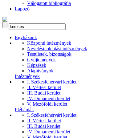
Válogatott bibliográfia
Lapozó
Egyházunk
Központi intézmények
Nevelési, oktatási intézmények
Testületek, bizottságok
Gyűjtemények
Képzések
Alapítványok
Intézmények
I. Székesfehérvári kerület
II. Vértesi kerület
III. Budai kerület
IV. Dunamenti kerület
V. Mezőföldi kerület
Plébániák
I. Székesfehérvári kerület
II. Vértesi kerület
III. Budai kerület
IV. Dunamenti kerület
V. Mezőföldi kerület