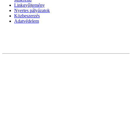
Linkgyűjtemény
Nyertes pályázatok
Közbeszerzés
Adatvédelem