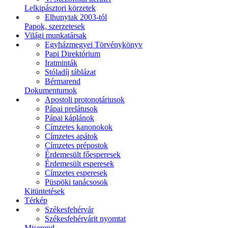
Lelkipásztori körzetek
Elhunytak 2003-tól
Papok, szerzetesek
Világi munkatársak
Egyházmegyei Törvénykönyv
Papi Direktórium
Iratminták
Stóladíj táblázat
Bérmarend
Dokumentumok
Apostoli protonotáriusok
Pápai prelátusok
Pápai káplánok
Címzetes kanonokok
Címzetes apátok
Címzetes prépostok
Érdemesült főesperesek
Érdemesült esperesek
Címzetes esperesek
Püspöki tanácsosok
Kitüntetések
Térkép
Székesfehérvár
Székesfehérvárit nyomtat
Miserend