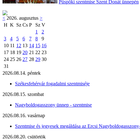
Püspöki szentmise Szent Donát ünnepén
<
2026. augusztus
>
H
K
Sz
Cs
P
Sz
V
1
2
3
4
5
6
7
8
9
10
11
12
13
14
15
16
17
18
19
20
21
22
23
24
25
26
27
28
29
30
31
2026.08.14. péntek
Székesfehérvár fogadalmi szentmiséje
2026.08.15. szombat
Nagyboldogasszony ünnep - szentmise
2026.08.16. vasárnap
Szentmise és jegyesek megáldása az Ercsi Nagyboldogasszony
2026.08.20. csütörtök