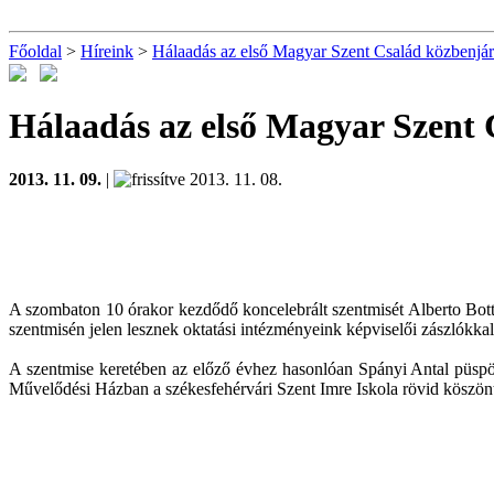
Főoldal
>
Híreink
>
Hálaadás az első Magyar Szent Család közbenjár
Hálaadás az első Magyar Szent 
2013. 11. 09.
|
2013. 11. 08.
A szombaton 10 órakor kezdődő koncelebrált szentmisét Alberto Bott
szentmisén jelen lesznek oktatási intézményeink képviselői zászlókka
A szentmise keretében az előző évhez hasonlóan Spányi Antal püspök
Művelődési Házban a székesfehérvári Szent Imre Iskola rövid köszöntő