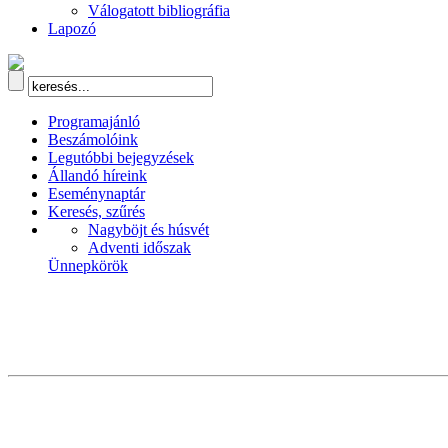
Válogatott bibliográfia
Lapozó
Programajánló
Beszámolóink
Legutóbbi bejegyzések
Állandó híreink
Eseménynaptár
Keresés, szűrés
Nagyböjt és húsvét
Adventi időszak
Ünnepkörök