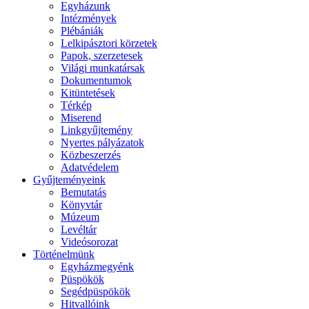
Egyházunk
Intézmények
Plébániák
Lelkipásztori körzetek
Papok, szerzetesek
Világi munkatársak
Dokumentumok
Kitüntetések
Térkép
Miserend
Linkgyűjtemény
Nyertes pályázatok
Közbeszerzés
Adatvédelem
Gyűjteményeink
Bemutatás
Könyvtár
Múzeum
Levéltár
Videósorozat
Történelmünk
Egyházmegyénk
Püspökök
Segédpüspökök
Hitvallóink