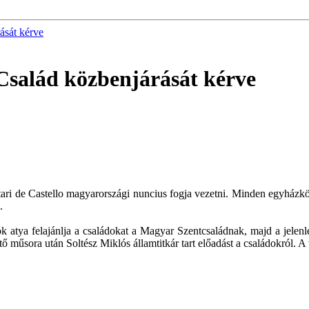
ását kérve
Család közbenjárását kérve
ari de Castello magyarországi nuncius fogja vezetni. Minden egyházköz
l.
 atya felajánlja a családokat a Magyar Szentcsaládnak, majd a jelenlé
 műsora után Soltész Miklós államtitkár tart előadást a családokról. A 