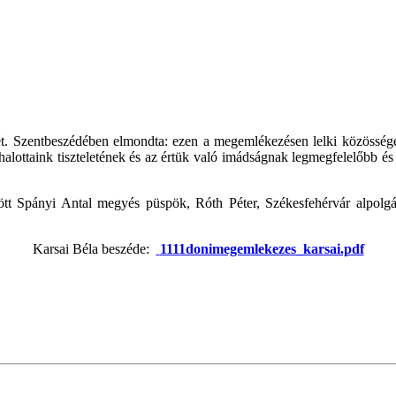
. Szentbeszédében elmondta: ezen a megemlékezésen lelki közösséget 
alottaink tiszteletének és az értük való imádságnak legmegfelelőbb és 
között Spányi Antal megyés püspök, Róth Péter, Székesfehérvár alpo
Karsai Béla beszéde:
1111donimegemlekezes_karsai.pdf