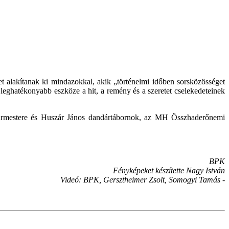
alakítanak ki mindazokkal, akik „történelmi időben sorsközösséget
leghatékonyabb eszköze a hit, a remény és a szeretet cselekedeteinek
lgármestere és Huszár János dandártábornok, az MH Összhaderőnemi
BPK
Fényképeket készítette Nagy István
Videó: BPK, Gersztheimer Zsolt, Somogyi Tamás -