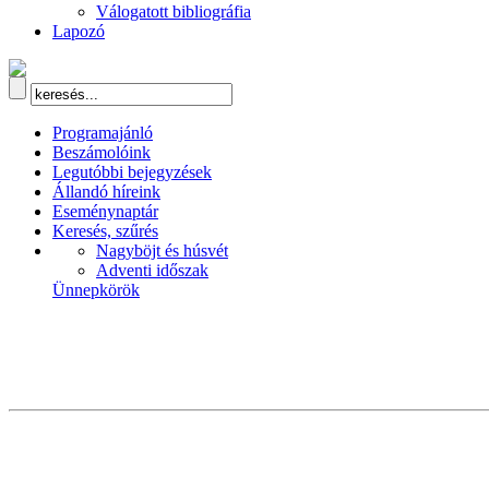
Válogatott bibliográfia
Lapozó
Programajánló
Beszámolóink
Legutóbbi bejegyzések
Állandó híreink
Eseménynaptár
Keresés, szűrés
Nagyböjt és húsvét
Adventi időszak
Ünnepkörök