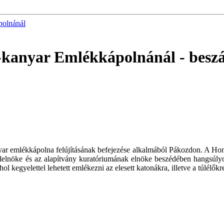
polnánál
n-kanyar Emlékkápolnánál
- besz
nyar emlékkápolna felújításának befejezése alkalmából Pákozdon. A Hon
lelnöke és az alapítvány kuratóriumának elnöke beszédében hangsúlyo
l kegyelettel lehetett emlékezni az elesett katonákra, illetve a túlélőkr