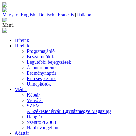
Magyar
|
English
|
Deutsch
|
Francais
|
Italiano
Menü
Híreink
Híreink
Programajánló
Beszámolóink
Legutóbbi bejegyzések
Állandó híreink
Eseménynaptár
Keresés, szűrés
Ünnepkörök
Média
Képtár
Videótár
SZEM
A Székesfehérvári Egyházmegye Magazinja
Hangtár
Szentföld 2008
Napi evangélium
Adattár