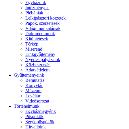
Egyházunk
Intézmények
Plébániák
Lelkipásztori körzetek
Papok, szerzetesek
Világi munkatársak
Dokumentumok
Kitüntetések
Térkép
Miserend
Linkgyűjtemény
Nyertes pályázatok
Közbeszerzés
Adatvédelem
Gyűjteményeink
Bemutatás
Könyvtár
Múzeum
Levéltár
Videósorozat
Történelmünk
Egyházmegyénk
Püspökök
Segédpüspökök
Hitvallóink