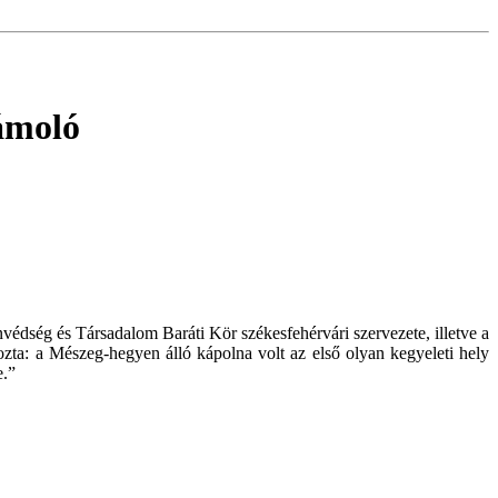
ámoló
védség és Társadalom Baráti Kör székesfehérvári szervezete, illetve a
zta: a Mészeg-hegyen álló kápolna volt az első olyan kegyeleti hely
e.”