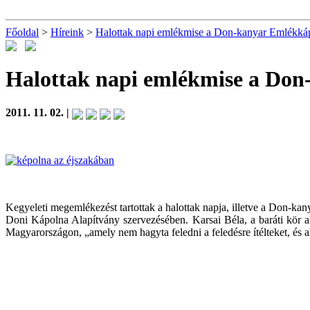
Főoldal
>
Híreink
>
Halottak napi emlékmise a Don-kanyar Emlékká
Halottak napi emlékmise a Do
2011. 11. 02. |
Kegyeleti megemlékezést tartottak a halottak napja, illetve a Don-ka
Doni Kápolna Alapítvány szervezésében. Karsai Béla, a baráti kör a
Magyarországon, „amely nem hagyta feledni a feledésre ítélteket, és aho