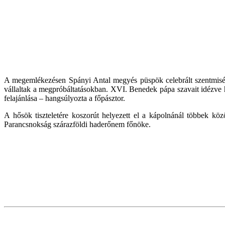
A megemlékezésen Spányi Antal megyés püspök celebrált szentmisét
vállaltak a megpróbáltatásokban. XVI. Benedek pápa szavait idézve h
felajánlása – hangsúlyozta a főpásztor.
A hősök tiszteletére koszorút helyezett el a kápolnánál többek 
Parancsnokság szárazföldi haderőnem főnöke.