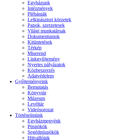
Egyházunk
Intézmények
Plébániák
Lelkipásztori körzetek
Papok, szerzetesek
Világi munkatársak
Dokumentumok
Kitüntetések
Térkép
Miserend
Linkgyűjtemény
Nyertes pályázatok
Közbeszerzés
Adatvédelem
Gyűjteményeink
Bemutatás
Könyvtár
Múzeum
Levéltár
Videósorozat
Történelmünk
Egyházmegyénk
Püspökök
Segédpüspökök
Hitvallóink