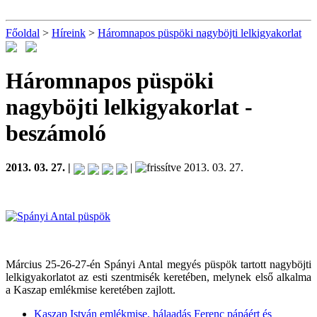
Főoldal
>
Híreink
>
Háromnapos püspöki nagyböjti lelkigyakorlat
Háromnapos püspöki
nagyböjti lelkigyakorlat
-
beszámoló
2013. 03. 27. |
|
2013. 03. 27.
Március 25-26-27-én Spányi Antal megyés püspök tartott nagyböjti
lelkigyakorlatot az esti szentmisék keretében, melynek első alkalma
a Kaszap emlékmise keretében zajlott.
Kaszap István emlékmise, hálaadás Ferenc pápáért és