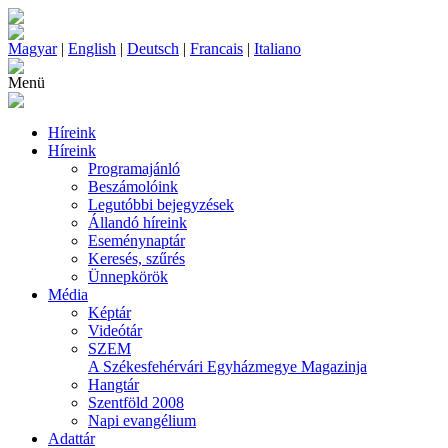
Magyar
|
English
|
Deutsch
|
Francais
|
Italiano
Menü
Híreink
Híreink
Programajánló
Beszámolóink
Legutóbbi bejegyzések
Állandó híreink
Eseménynaptár
Keresés, szűrés
Ünnepkörök
Média
Képtár
Videótár
SZEM
A Székesfehérvári Egyházmegye Magazinja
Hangtár
Szentföld 2008
Napi evangélium
Adattár