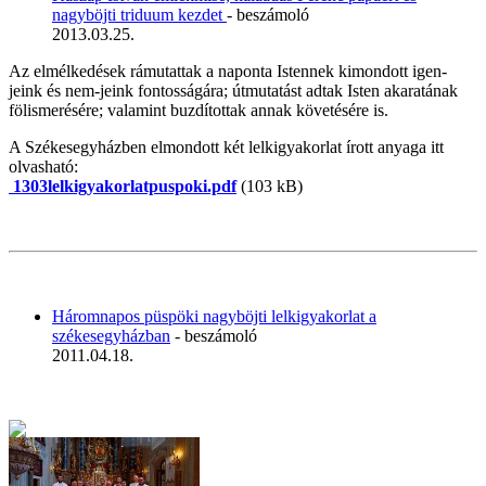
nagyböjti triduum kezdet
- beszámoló
2013.03.25.
Az elmélkedések rámutattak a naponta Istennek kimondott igen-
jeink és nem-jeink fontosságára; útmutatást adtak Isten akaratának
fölismerésére; valamint buzdítottak annak követésére is.
A Székesegyházben elmondott két lelkigyakorlat írott anyaga itt
olvasható:
1303lelkigyakorlatpuspoki.pdf
(103 kB)
Háromnapos püspöki nagyböjti lelkigyakorlat a
székesegyházban
- beszámoló
2011.04.18.