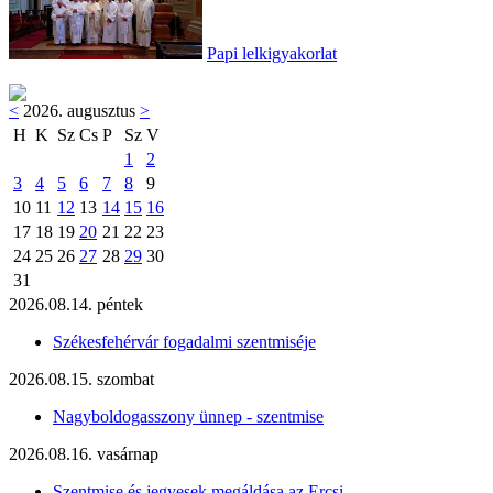
Papi lelkigyakorlat
<
2026. augusztus
>
H
K
Sz
Cs
P
Sz
V
1
2
3
4
5
6
7
8
9
10
11
12
13
14
15
16
17
18
19
20
21
22
23
24
25
26
27
28
29
30
31
2026.08.14. péntek
Székesfehérvár fogadalmi szentmiséje
2026.08.15. szombat
Nagyboldogasszony ünnep - szentmise
2026.08.16. vasárnap
Szentmise és jegyesek megáldása az Ercsi