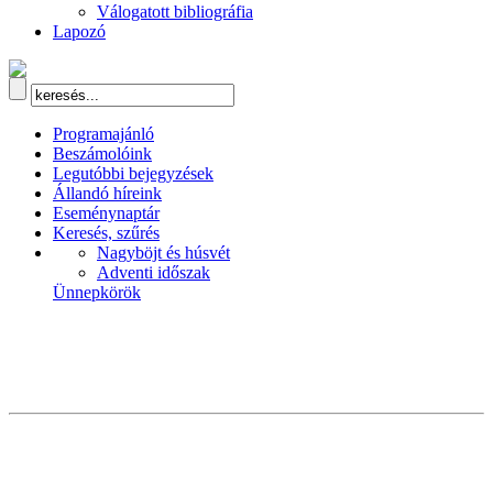
Válogatott bibliográfia
Lapozó
Programajánló
Beszámolóink
Legutóbbi bejegyzések
Állandó híreink
Eseménynaptár
Keresés, szűrés
Nagyböjt és húsvét
Adventi időszak
Ünnepkörök