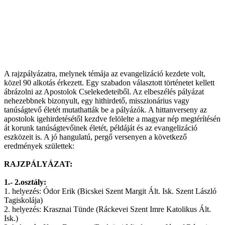
A rajzpályázatra, melynek témája az evangelizáció kezdete volt,
közel 90 alkotás érkezett. Egy szabadon választott történetet kellett
ábrázolni az Apostolok Cselekedeteiből. Az elbeszélés pályázat
nehezebbnek bizonyult, egy hithirdető, misszionárius vagy
tanúságtevő életét mutathatták be a pályázók. A hittanverseny az
apostolok igehirdetésétől kezdve felölelte a magyar nép megtérítésén
át korunk tanúságtevőinek életét, példáját és az evangelizáció
eszközeit is. A jó hangulatú, pergő versenyen a következő
eredmények születtek:
RAJZPÁLYÁZAT:
1.- 2.osztály:
1. helyezés: Ódor Erik (Bicskei Szent Margit Ált. Isk. Szent László
Tagiskolája)
2. helyezés: Krasznai Tünde (Ráckevei Szent Imre Katolikus Ált.
Isk.)