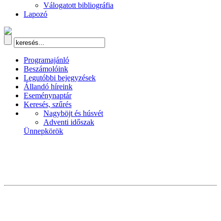
Válogatott bibliográfia
Lapozó
Programajánló
Beszámolóink
Legutóbbi bejegyzések
Állandó híreink
Eseménynaptár
Keresés, szűrés
Nagyböjt és húsvét
Adventi időszak
Ünnepkörök