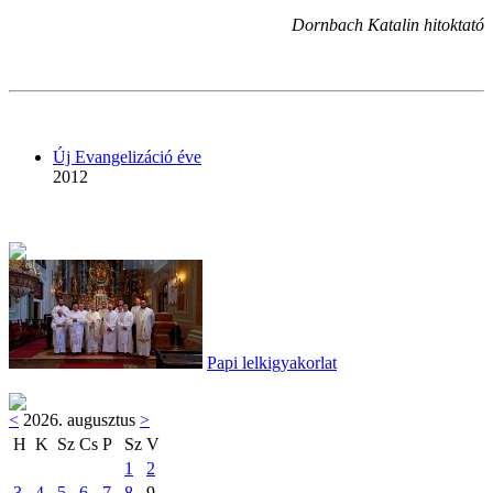
Dornbach Katalin hitoktató
Új Evangelizáció éve
2012
Papi lelkigyakorlat
<
2026. augusztus
>
H
K
Sz
Cs
P
Sz
V
1
2
3
4
5
6
7
8
9