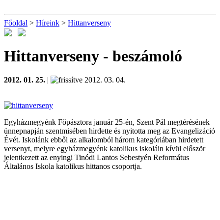
Főoldal
>
Híreink
>
Hittanverseny
Hittanverseny
- beszámoló
2012. 01. 25.
|
2012. 03. 04.
Egyházmegyénk Főpásztora január 25-én, Szent Pál megtérésének
ünnepnapján szentmisében hirdette és nyitotta meg az Evangelizáció
Évét. Iskolánk ebből az alkalomból három kategóriában hirdetett
versenyt, melyre egyházmegyénk katolikus iskoláin kívül először
jelentkezett az enyingi Tinódi Lantos Sebestyén Református
Általános Iskola katolikus hittanos csoportja.