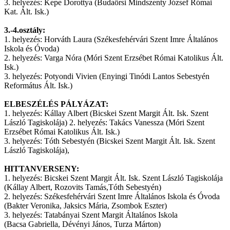
3. helyezés: Kepe Dorottya (Budaörsi Mindszenty József Római
Kat. Ált. Isk.)
3.-4.osztály:
1. helyezés: Horváth Laura (Székesfehérvári Szent Imre Általános
Iskola és Óvoda)
2. helyezés: Varga Nóra (Móri Szent Erzsébet Római Katolikus Ált.
Isk.)
3. helyezés: Potyondi Vivien (Enyingi Tinódi Lantos Sebestyén
Református Ált. Isk.)
ELBESZÉLÉS PÁLYÁZAT:
1. helyezés: Kállay Albert (Bicskei Szent Margit Ált. Isk. Szent
László Tagiskolája) 2. helyezés: Takács Vanessza (Móri Szent
Erzsébet Római Katolikus Ált. Isk.)
3. helyezés: Tóth Sebestyén (Bicskei Szent Margit Ált. Isk. Szent
László Tagiskolája),
HITTANVERSENY:
1. helyezés: Bicskei Szent Margit Ált. Isk. Szent László Tagiskolája
(Kállay Albert, Rozovits Tamás,Tóth Sebestyén)
2. helyezés: Székesfehérvári Szent Imre Általános Iskola és Óvoda
(Bakter Veronika, Jaksics Mária, Zsombok Eszter)
3. helyezés: Tatabányai Szent Margit Általános Iskola
(Bacsa Gabriella, Dévényi János, Turza Márton)