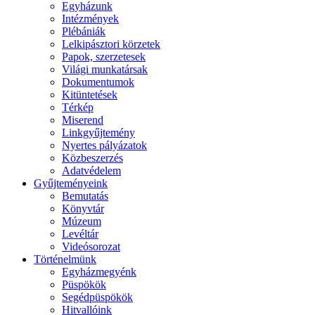
Egyházunk
Intézmények
Plébániák
Lelkipásztori körzetek
Papok, szerzetesek
Világi munkatársak
Dokumentumok
Kitüntetések
Térkép
Miserend
Linkgyűjtemény
Nyertes pályázatok
Közbeszerzés
Adatvédelem
Gyűjteményeink
Bemutatás
Könyvtár
Múzeum
Levéltár
Videósorozat
Történelmünk
Egyházmegyénk
Püspökök
Segédpüspökök
Hitvallóink