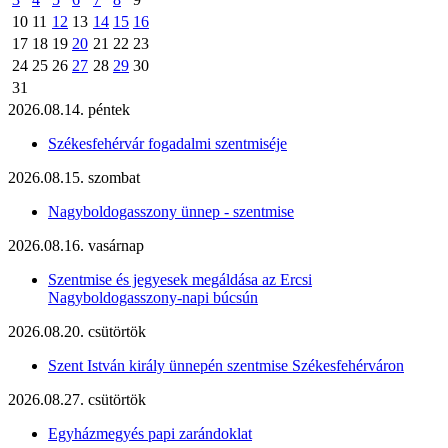
10
11
12
13
14
15
16
17
18
19
20
21
22
23
24
25
26
27
28
29
30
31
2026.08.14. péntek
Székesfehérvár fogadalmi szentmiséje
2026.08.15. szombat
Nagyboldogasszony ünnep - szentmise
2026.08.16. vasárnap
Szentmise és jegyesek megáldása az Ercsi
Nagyboldogasszony-napi búcsún
2026.08.20. csütörtök
Szent István király ünnepén szentmise Székesfehérváron
2026.08.27. csütörtök
Egyházmegyés papi zarándoklat