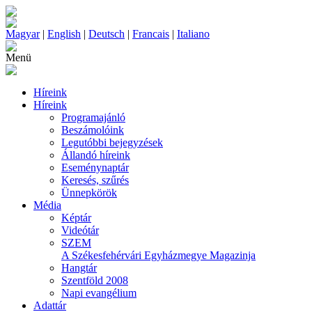
Magyar
|
English
|
Deutsch
|
Francais
|
Italiano
Menü
Híreink
Híreink
Programajánló
Beszámolóink
Legutóbbi bejegyzések
Állandó híreink
Eseménynaptár
Keresés, szűrés
Ünnepkörök
Média
Képtár
Videótár
SZEM
A Székesfehérvári Egyházmegye Magazinja
Hangtár
Szentföld 2008
Napi evangélium
Adattár