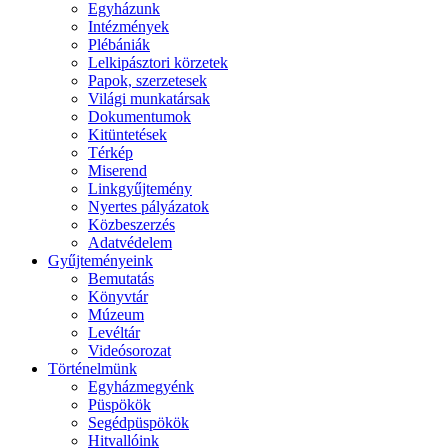
Egyházunk
Intézmények
Plébániák
Lelkipásztori körzetek
Papok, szerzetesek
Világi munkatársak
Dokumentumok
Kitüntetések
Térkép
Miserend
Linkgyűjtemény
Nyertes pályázatok
Közbeszerzés
Adatvédelem
Gyűjteményeink
Bemutatás
Könyvtár
Múzeum
Levéltár
Videósorozat
Történelmünk
Egyházmegyénk
Püspökök
Segédpüspökök
Hitvallóink