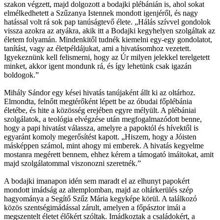
szakon végzett, majd dolgozott a bodajki plébánián is, ahol sokat
elmélkedhetett a Szűzanya Istennek mondott igenjéről, és nagy
hatással volt rá sok pap tanúságtevő élete. „Hálás szívvel gondolok
vissza azokra az atyákra, akik itt a Bodajki kegyhelyen szolgáltak az
életem folyamán. Mindenkitől tudnék kiemelni egy-egy gondolatot,
tanítást, vagy az életpéldájukat, ami a hivatásomhoz vezetett.
Igyekeznünk kell felismerni, hogy az Úr milyen jelekkel terelgetett
minket, akkor igent mondunk rá, és így lehetünk csak igazán
boldogok.”
Mihály Sándor egy kései hivatás tanújaként állt ki az oltárhoz.
Elmondta, felnőtt megtérőként lépett be az óbudai főplébánia
életébe, és hite a közösség erejében egyre mélyült. A plébániai
szolgálatok, a teológia elvégzése után megfogalmazódott benne,
hogy a papi hivatást válassza, amelyre a papoktól és hívektől is
egyaránt komoly megerősítést kapott. „Hiszem, hogy a Jóisten
másképpen számol, mint ahogy mi emberek. A hivatás kegyelme
mostanra megérett bennem, ehhez kérem a támogató imáitokat, amit
majd szolgálatommal viszonozni szeretnék.”
A bodajki imanapon idén sem maradt el az elhunyt papokért
mondott imádság az altemplomban, majd az oltárkerülés szép
hagyománya a Segítő Szűz Mária kegyképe körül. A találkozó
közös szentségimádással zárult, amelyen a főpásztor imái a
megszentelt életet élőkért szóltak. Imádkoztak a családokért, a