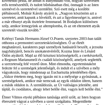
követendő példa, de abban is iránymutató volt, hogyan szenvedett
erős természetétől, és tudott bűnbánatban élni, önmagát is az Isten
szemével és szeretetével szemlélni. Szó esett még a korábbi
plébánosról, Molnár Károly atyáról is. „Nagyon köszönöm azt a
szeretetet, amit kapunk a hívektől, és azt a figyelmességet is, amivel
a már elhunyt atyák tisztelete fennmarad. Itt Bodajkon különösen
szép, amikor lemegyünk az altemplomba, és az ott eltemetett atyák
szeretetét visszük tovább.”
Kelényi Tamás Hermann-József O.Praem. szerzetes 2003-ban talált
otthonra a premontrei szerzetesközösségben. Ő az életét
meghatározó, karakteres papi személyek hatásairól beszélt, a jezsuita
nagybátyjáról, bencés unokatestvéréről, Kozma Imre és Lénárd
Ödön atyákról. Majd az élő krisztusi közösségekről, a cserkészekről,
a Regnum Marianumról és családi közösségéről, amelyek segítették
a szerzetesség felé vezető úton. Mint elmondta, egyetemistaként
fedezte fel a szentségek jelentőségét, és indult el a szívében a mély
vágyakozás, hogy mindennap az Eucharisztia jelenlétében éljen.
„Akkor értettem meg, hogy igazán mi is a mélysége a gyónásnak, a
szentségeknek, amikor már nemcsak az egyik oldalon ültem, hanem
a másik oldalon is. A szentáldozás, az Úr valóságos jelenléte, ami
táplál, és csodálatos, ahogy lehet belőle élni, vagyis kell belőle élni.”
Ébner Vilmos etyeki plébános tanúsága arról szólt, az Isten hogyan
ébresztett vágyat a szívében a szent szolgálatra. Megemlítette