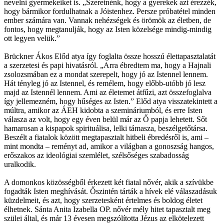
nevelni gyermekeiket is. „Szeretnénk, hogy a gyerekek azt érezzék,
hogy bármikor fordulhatnak a Jóistenhez. Persze próbatétel minden
ember számára van. Vannak nehézségek és örömök az életben, de
fontos, hogy megtanulják, hogy az Isten közelsége mindig-mindig
ott legyen velük.”
Brückner Ákos Előd atya így foglalta össze hosszú élettapasztalatát
a szerzetesi és papi hivatásról. „Arra ébredtem ma, hogy a Hajnali
zsolozsmában ez a mondat szerepelt, hogy jó az Istennel lennem.
Hát tényleg jó az Istennel, és remélem, hogy előbb-utóbb jó lesz
majd az Istennél lennem. Ami az életemet átfűzi, azt összefoglalva
így jellemezném, hogy hűséges az Isten.” Előd atya visszatekintett a
múltra, amikor az ÁEH kidobta a szemináriumból, és erre Isten
válasza az volt, hogy egy éven belül már az Ő papja lehetett. Sőt
hamarosan a kispapok spirituálisa, lelki támasza, beszélgetőtársa.
Beszélt a fiatalok között megtapasztalt hitbeli ébredésről is, ami –
mint mondta – reményt ad, amikor a világban a gonoszság hangos,
erőszakos az ideológiai szemlélet, szélsőséges szabadosság
uralkodik.
A domonkos közösségből érkezett két fiatal nővér, akik a szívükbe
fogadták Isten meghívását. Őszintén tárták a hívek elé válaszadásuk
küzdelmeit, és azt, hogy szerzetesként értelmes és boldog életet
élhetnek. Sánta Anita Izabella OP. nővér mély hitet tapasztalt meg
szülei által, és már 13 évesen megszólította Jézus az elkötelezett