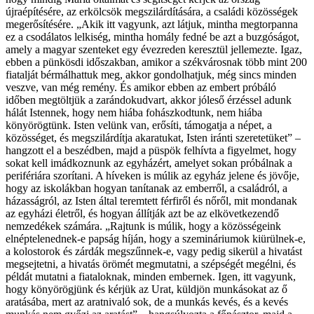
újraépítésére, az erkölcsök megszilárdítására, a családi közösségek
megerősítésére. „Akik itt vagyunk, azt látjuk, mintha megtorpanna
ez a csodálatos lelkiség, mintha homály fedné be azt a buzgóságot,
amely a magyar szenteket egy évezreden keresztül jellemezte. Igaz,
ebben a pünkösdi időszakban, amikor a székvárosnak több mint 200
fiatalját bérmálhattuk meg, akkor gondolhatjuk, még sincs minden
veszve, van még remény. És amikor ebben az embert próbáló
időben megtöltjük a zarándokudvart, akkor jóleső érzéssel adunk
hálát Istennek, hogy nem hiába fohászkodtunk, nem hiába
könyörögtünk. Isten velünk van, erősíti, támogatja a népet, a
közösséget, és megszilárdítja akaratukat, Isten iránti szeretetüket” –
hangzott el a beszédben, majd a püspök felhívta a figyelmet, hogy
sokat kell imádkoznunk az egyházért, amelyet sokan próbálnak a
perifériára szorítani. A híveken is múlik az egyház jelene és jövője,
hogy az iskolákban hogyan tanítanak az emberről, a családról, a
házasságról, az Isten által teremtett férfiről és nőről, mit mondanak
az egyházi életről, és hogyan állítják azt be az elkövetkezendő
nemzedékek számára. „Rajtunk is múlik, hogy a közösségeink
elnéptelenednek-e papság híján, hogy a szemináriumok kiürülnek-e,
a kolostorok és zárdák megszűnnek-e, vagy pedig sikerül a hivatást
megsejtetni, a hivatás örömét megmutatni, a szépségét megélni, és
példát mutatni a fiataloknak, minden embernek. Igen, itt vagyunk,
hogy könyörögjünk és kérjük az Urat, küldjön munkásokat az ő
aratásába, mert az aratnivaló sok, de a munkás kevés, és a kevés