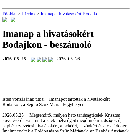
Főoldal
>
Híreink
>
Imanap a hivatásokért Bodajkon
Imanap a hivatásokért
Bodajkon
- beszámoló
2026. 05. 25. |
| 2026. 05. 26.
Isten vonzásának titkai – Imanapot tartottak a hivatásokért
Bodajkon, a Segítő Szűz Mária -kegyhelyen
2026.05.25. – Megrendítő, mélyen ható tanúságtételek Krisztus
követéséről, valamint a lélek mélységeit megérintő imádságok új
papi és szerzetesi hivatásokért, a békéért, hazánkért és a családokért.
Így ünnepelték a Boldogságos Szűz Máriának, az Egyház Anyjának