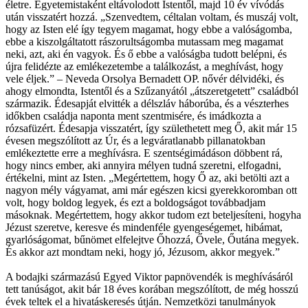
életre. Egyetemistaként eltávolodott Istentől, majd 10 év vívódás
után visszatért hozzá. „Szenvedtem, céltalan voltam, és muszáj volt,
hogy az Isten elé így tegyem magamat, hogy ebbe a valóságomba,
ebbe a kiszolgáltatott rászorultságomba mutassam meg magamat
neki, azt, aki én vagyok. És ő ebbe a valóságba tudott belépni, és
újra felidézte az emlékezetembe a találkozást, a meghívást, hogy
vele éljek.” – Neveda Orsolya Bernadett OP. nővér délvidéki, és
ahogy elmondta, Istentől és a Szűzanyától „átszeretgetett” családból
származik. Édesapját elvitték a délszláv háborúba, és a vészterhes
időkben családja naponta ment szentmisére, és imádkozta a
rózsafüzért. Édesapja visszatért, így születhetett meg Ő, akit már 15
évesen megszólított az Úr, és a legváratlanabb pillanatokban
emlékeztette erre a meghívásra. E szentségimádáson döbbent rá,
hogy nincs ember, aki annyira mélyen tudná szeretni, elfogadni,
értékelni, mint az Isten. „Megértettem, hogy Ő az, aki betölti azt a
nagyon mély vágyamat, ami már egészen kicsi gyerekkoromban ott
volt, hogy boldog legyek, és ezt a boldogságot továbbadjam
másoknak. Megértettem, hogy akkor tudom ezt beteljesíteni, hogyha
Jézust szeretve, keresve és mindenféle gyengeségemet, hibámat,
gyarlóságomat, bűnömet elfelejtve Őhozzá, Ővele, Őutána megyek.
És akkor azt mondtam neki, hogy jó, Jézusom, akkor megyek.”
A bodajki származású Egyed Viktor papnövendék is meghívásáról
tett tanúságot, akit bár 18 éves korában megszólított, de még hosszú
évek teltek el a hivatáskeresés útján. Nemzetközi tanulmányok