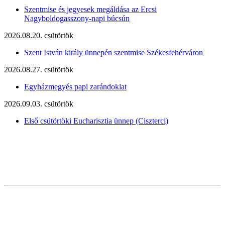
Szentmise és jegyesek megáldása az Ercsi
Nagyboldogasszony-napi búcsún
2026.08.20. csütörtök
Szent István király ünnepén szentmise Székesfehérváron
2026.08.27. csütörtök
Egyházmegyés papi zarándoklat
2026.09.03. csütörtök
Első csütörtöki Eucharisztia ünnep (Ciszterci)