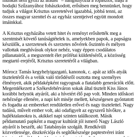
munkás nem győzi az aratást” – hangsúlyozta a főpásztor, majd a
bodajki Szűzanyához fohászkodott, erősítsen meg bennünket, hogy
tudjuk a világot Krisztus szeretetével igazabbá, jobbá tenni, az
összes magyar szenttel és az egyház szentjeivel együtt mondott
imáinkkal.
A Krisztus egyházába vetett hitet és reményt erősítették meg a
szentmisét követő tanúságtételek is, amelyekben papok, a papságra
készülők, a szerzetesek és szerzetes nővérek őszintén és mélyen
vallottak meghívásuk olykor nehéz, vagy éppen csodálatos
pillanatairól, a megszentelt élet prófétai küldetéséről, a közösség
megtartó erejéről, Krisztus szeretetéről a világban.
Mórocz Tamás kegyhelyigazgató, kanonok, c. apát az idős atyák
tiszteletéről és a velük való törődésről osztotta meg személyes
élményeit, akik példaképként ragyognak a fiatalabb generációk előtt.
Megemlékezett a Székesfehérváron sokak által tisztelt Kiss János
korábbi helynök atyáról, aki a híveiért élő pap volt. Minden időskori
nehézsége ellenére, a napi két miséje mellett, készségesen gyóntatott
és fogadta az embereket rendületlen erővel és nagy tisztelettel. Nagy
tudású, művelt ember volt, aki odafigyelt az egyszerű hívőkre, a
hajléktalanokra is, akikkel napi szinten találkozott. Másik
példamutató papként a magyar kultúrát jól ismerő Nagy László
atyáról is beszélt, aki Tatabányán szolgált. Rendkívüli
közvetlensége, diszkréciója és segítőkészsége paptestvérei iránt