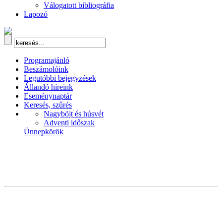
Válogatott bibliográfia
Lapozó
Programajánló
Beszámolóink
Legutóbbi bejegyzések
Állandó híreink
Eseménynaptár
Keresés, szűrés
Nagyböjt és húsvét
Adventi időszak
Ünnepkörök