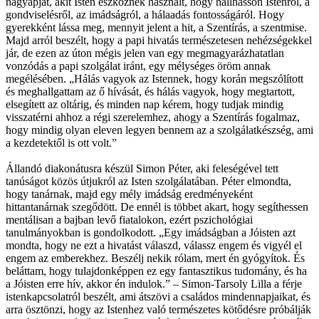
nagyapját, akit Isten eszköznek használt, hogy hallhasson Istenről, a
gondviselésről, az imádságról, a hálaadás fontosságáról. Hogy
gyerekként lássa meg, mennyit jelent a hit, a Szentírás, a szentmise.
Majd arról beszélt, hogy a papi hivatás természetesen nehézségekkel
jár, de ezen az úton mégis jelen van egy megmagyarázhatatlan
vonzódás a papi szolgálat iránt, egy mélységes öröm annak
megélésében. „Hálás vagyok az Istennek, hogy korán megszólított
és meghallgattam az ő hívását, és hálás vagyok, hogy megtartott,
elsegített az oltárig, és minden nap kérem, hogy tudjak mindig
visszatérni ahhoz a régi szerelemhez, ahogy a Szentírás fogalmaz,
hogy mindig olyan eleven legyen bennem az a szolgálatkészség, ami
a kezdetektől is ott volt.”
Állandó diakonátusra készül Simon Péter, aki feleségével tett
tanúságot közös útjukról az Isten szolgálatában. Péter elmondta,
hogy tanárnak, majd egy mély imádság eredményeként
hittantanárnak szegődött. De ennél is többet akart, hogy segíthessen
mentálisan a bajban levő fiatalokon, ezért pszichológiai
tanulmányokban is gondolkodott. „Egy imádságban a Jóisten azt
mondta, hogy ne ezt a hivatást válaszd, válassz engem és vigyél el
engem az emberekhez. Beszélj nekik rólam, mert én gyógyítok. És
beláttam, hogy tulajdonképpen ez egy fantasztikus tudomány, és ha
a Jóisten erre hív, akkor én indulok.” – Simon-Tarsoly Lilla a férje
istenkapcsolatról beszélt, ami átszövi a családos mindennapjaikat, és
arra ösztönzi, hogy az Istenhez való természetes kötődésre próbálják