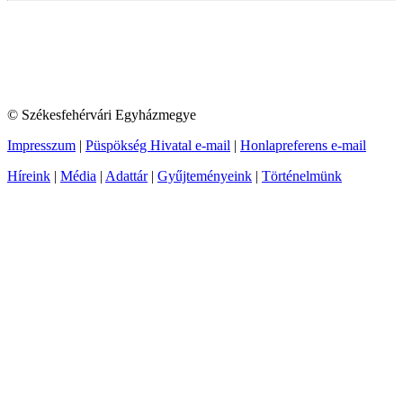
© Székesfehérvári Egyházmegye
Impresszum
|
Püspökség Hivatal e-mail
|
Honlapreferens e-mail
Híreink
|
Média
|
Adattár
|
Gyűjteményeink
|
Történelmünk