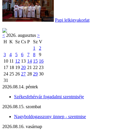
Papi lelkigyakorlat
<
2026. augusztus
>
H
K
Sz
Cs
P
Sz
V
1
2
3
4
5
6
7
8
9
10
11
12
13
14
15
16
17
18
19
20
21
22
23
24
25
26
27
28
29
30
31
2026.08.14. péntek
Székesfehérvár fogadalmi szentmiséje
2026.08.15. szombat
Nagyboldogasszony ünnep - szentmise
2026.08.16. vasárnap