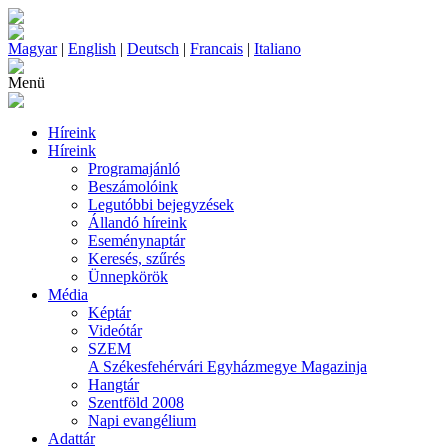
Magyar
|
English
|
Deutsch
|
Francais
|
Italiano
Menü
Híreink
Híreink
Programajánló
Beszámolóink
Legutóbbi bejegyzések
Állandó híreink
Eseménynaptár
Keresés, szűrés
Ünnepkörök
Média
Képtár
Videótár
SZEM
A Székesfehérvári Egyházmegye Magazinja
Hangtár
Szentföld 2008
Napi evangélium
Adattár