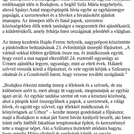
emléknapját idén is Bodajkon, a Segítő Szűz Mária kegyhelyén,
ahová Spányi Antal megyéspüspök hívta egybe az egyházmegye
papságát, a szerzeteseket és a híveket a hivatásokért ajánlott
imanapra. Az ünnepen idős és fiatal papok, szerzetesi
közösségekben élők tettek tanúságot a megszentelt élet ajándékairól,
a küldetésükről, amely feltárja Isten országának jelenlétét a világban.
Az ünnep kezdetén Hajdu Ferenc helynök, nagyprépost köszöntötte
a pünkösdkor beiktatásának 23. évfordulóját ünneplő főpásztort. „A
vártnál sokkal többen gyűltünk össze ma, és imádkozunk együtt,
hogy ezzel a mai nappal elkezdődő 24. esztendő ugyanúgy az
Úristen ajándéka legyen, ugyanúgy, mint az eltelt évek. Hálatelt
szívvel vesszük körül a főpásztort, és vele együtt kérjük a Szűzanya
oltalmát és a Gondviselő Istent, hogy vezesse további szolgálatát.”
„Bodajkra érkezni mindig ünnep a léleknek és a szívnek, de ma
különösen azért is, mert ahogy itt vagyunk, megmutatjuk az egyház
igazi arcát. Az egyház tanítása szerint ott van a krisztusi közösség,
ahol a püspök köré összegyűlnek a papok, a szerzetesek, a világi
hívek, és együtt egy szívvel, egy lélekkel imádkoznak és
könyörögnek az Úrhoz” – kezdte ünnepi gondolatait a főpásztor,
majd a Bodajkon is sokat járt Szent István királyról beszélt, aki Isten
iránti mély hitéből fakadóan templomokat épített, és kereszténnyé
tette a magyar népet. Aki a Szűzanya tiszteletét utódaira hagyta,
hogy mindig Mária oltalmát és segítségét kérjék az ország