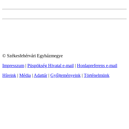
© Székesfehérvári Egyházmegye
Impresszum
|
Püspökség Hivatal e-mail
|
Honlapreferens e-mail
Híreink
|
Média
|
Adattár
|
Gyűjteményeink
|
Történelmünk