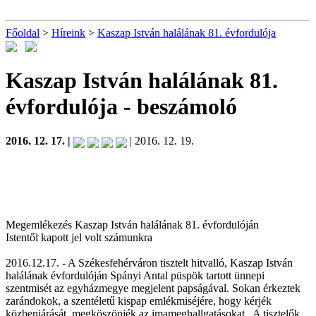
Főoldal
>
Híreink
>
Kaszap István halálának 81. évfordulója
Kaszap István halálának 81.
évfordulója
- beszámoló
2016. 12. 17. |
| 2016. 12. 19.
Megemlékezés Kaszap István halálának 81. évfordulóján
Istentől kapott jel volt számunkra
2016.12.17. - A Székesfehérváron tisztelt hitvalló, Kaszap István
halálának évfordulóján Spányi Antal püspök tartott ünnepi
szentmisét az egyházmegye megjelent papságával. Sokan érkeztek
zarándokok, a szentéletű kispap emlékmiséjére, hogy kérjék
közbenjárását, megköszönjék az imameghallgatásokat. A tisztelők