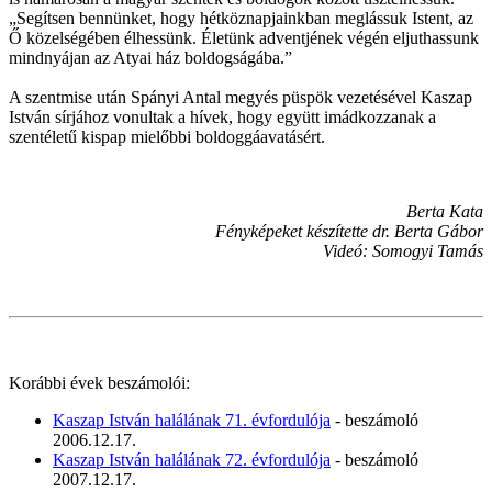
„Segítsen bennünket, hogy hétköznapjainkban meglássuk Istent, az
Ő közelségében élhessünk. Életünk adventjének végén eljuthassunk
mindnyájan az Atyai ház boldogságába.”
A szentmise után Spányi Antal megyés püspök vezetésével Kaszap
István sírjához vonultak a hívek, hogy együtt imádkozzanak a
szentéletű kispap mielőbbi boldoggáavatásért.
Berta Kata
Fényképeket készítette dr. Berta Gábor
Videó: Somogyi Tamás
Korábbi évek beszámolói:
Kaszap István halálának 71. évfordulója
- beszámoló
2006.12.17.
Kaszap István halálának 72. évfordulója
- beszámoló
2007.12.17.