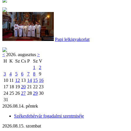
Papi lelkigyakorlat
<
2026. augusztus
>
H
K
Sz
Cs
P
Sz
V
1
2
3
4
5
6
7
8
9
10
11
12
13
14
15
16
17
18
19
20
21
22
23
24
25
26
27
28
29
30
31
2026.08.14. péntek
Székesfehérvár fogadalmi szentmiséje
2026.08.15. szombat