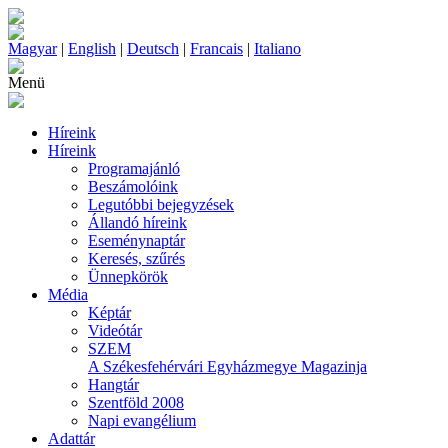
Magyar
|
English
|
Deutsch
|
Francais
|
Italiano
Menü
Híreink
Híreink
Programajánló
Beszámolóink
Legutóbbi bejegyzések
Állandó híreink
Eseménynaptár
Keresés, szűrés
Ünnepkörök
Média
Képtár
Videótár
SZEM
A Székesfehérvári Egyházmegye Magazinja
Hangtár
Szentföld 2008
Napi evangélium
Adattár