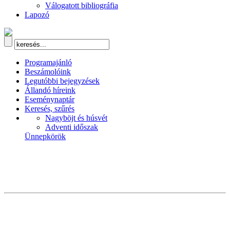
Válogatott bibliográfia
Lapozó
Programajánló
Beszámolóink
Legutóbbi bejegyzések
Állandó híreink
Eseménynaptár
Keresés, szűrés
Nagyböjt és húsvét
Adventi időszak
Ünnepkörök