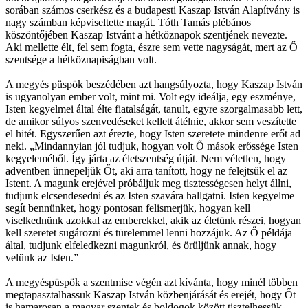
sorában számos cserkész és a budapesti Kaszap István Alapítvány is
nagy számban képviseltette magát. Tóth Tamás plébános
köszöntőjében Kaszap Istvánt a hétköznapok szentjének nevezte.
Aki mellette élt, fel sem fogta, észre sem vette nagyságát, mert az Ő
szentsége a hétköznapiságban volt.
A megyés püspök beszédében azt hangsúlyozta, hogy Kaszap István
is ugyanolyan ember volt, mint mi. Volt egy ideálja, egy eszménye,
Isten kegyelmei által élte fiatalságát, tanult, egyre szorgalmasabb lett,
de amikor súlyos szenvedéseket kellett átélnie, akkor sem veszítette
el hitét. Egyszerűen azt érezte, hogy Isten szeretete mindenre erőt ad
neki. „Mindannyian jól tudjuk, hogyan volt Ő mások erőssége Isten
kegyeleméből. Így járta az életszentség útját. Nem véletlen, hogy
adventben ünnepeljük Őt, aki arra tanított, hogy ne felejtsük el az
Istent. A magunk erejével próbáljuk meg tisztességesen helyt állni,
tudjunk elcsendesedni és az Isten szavára hallgatni. Isten kegyelme
segít bennünket, hogy pontosan felismerjük, hogyan kell
viselkednünk azokkal az emberekkel, akik az életünk részei, hogyan
kell szeretet sugározni és türelemmel lenni hozzájuk. Az Ő példája
által, tudjunk elfeledkezni magunkról, és örüljünk annak, hogy
velünk az Isten.”
A megyéspüspök a szentmise végén azt kívánta, hogy minél többen
megtapasztalhassuk Kaszap István közbenjárását és erejét, hogy Őt
is hamarosan a magyar szentek és boldogok között tisztelhessük.