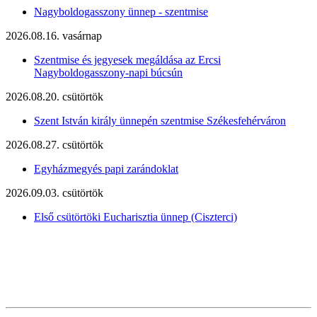
Nagyboldogasszony ünnep - szentmise
2026.08.16. vasárnap
Szentmise és jegyesek megáldása az Ercsi
Nagyboldogasszony-napi búcsún
2026.08.20. csütörtök
Szent István király ünnepén szentmise Székesfehérváron
2026.08.27. csütörtök
Egyházmegyés papi zarándoklat
2026.09.03. csütörtök
Első csütörtöki Eucharisztia ünnep (Ciszterci)