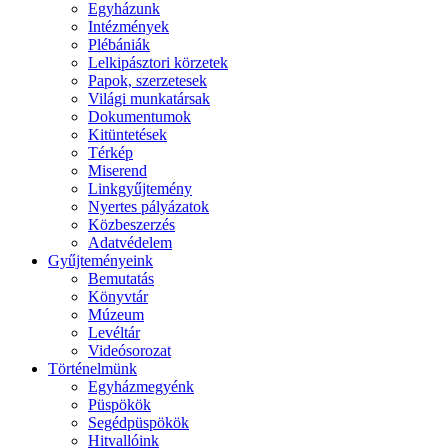
Egyházunk
Intézmények
Plébániák
Lelkipásztori körzetek
Papok, szerzetesek
Világi munkatársak
Dokumentumok
Kitüntetések
Térkép
Miserend
Linkgyűjtemény
Nyertes pályázatok
Közbeszerzés
Adatvédelem
Gyűjteményeink
Bemutatás
Könyvtár
Múzeum
Levéltár
Videósorozat
Történelmünk
Egyházmegyénk
Püspökök
Segédpüspökök
Hitvallóink