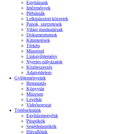
Egyházunk
Intézmények
Plébániák
Lelkipásztori körzetek
Papok, szerzetesek
Világi munkatársak
Dokumentumok
Kitüntetések
Térkép
Miserend
Linkgyűjtemény
Nyertes pályázatok
Közbeszerzés
Adatvédelem
Gyűjteményeink
Bemutatás
Könyvtár
Múzeum
Levéltár
Videósorozat
Történelmünk
Egyházmegyénk
Püspökök
Segédpüspökök
Hitvallóink