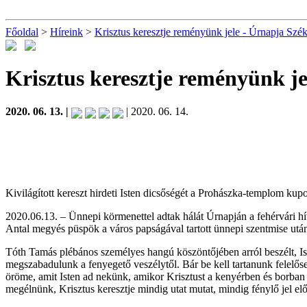
Főoldal
>
Híreink
>
Krisztus keresztje reményünk jele - Úrnapja Szé
Krisztus keresztje reményünk j
2020. 06. 13. |
| 2020. 06. 14.
Kivilágított kereszt hirdeti Isten dicsőségét a Prohászka-templom ku
2020.06.13. – Ünnepi körmenettel adtak hálát Úrnapján a fehérvári hív
Antal megyés püspök a város papságával tartott ünnepi szentmise után
Tóth Tamás plébános személyes hangú köszöntőjében arról beszélt, I
megszabadulunk a fenyegető veszélytől. Bár be kell tartanunk felelős
öröme, amit Isten ad nekünk, amikor Krisztust a kenyérben és borban
megélnünk, Krisztus keresztje mindig utat mutat, mindig fénylő jel el