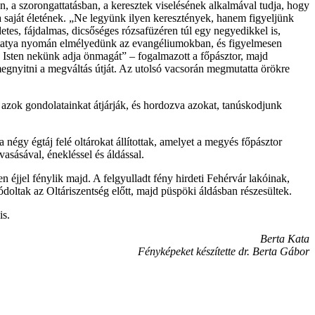
n, a szorongattatásban, a keresztek viselésének alkalmával tudja, hogy
ra saját életének. „Ne legyünk ilyen keresztények, hanem figyeljünk
tes, fájdalmas, dicsőséges rózsafüzéren túl egy negyedikkel is,
entatya nyomán elmélyedünk az evangéliumokban, és figyelmesen
az Isten nekünk adja önmagát” – fogalmazott a főpásztor, majd
gnyitni a megváltás útját. Az utolsó vacsorán megmutatta örökre
 azok gondolatainkat átjárják, és hordozva azokat, tanúskodjunk
égy égtáj felé oltárokat állítottak, amelyet a megyés főpásztor
asásával, énekléssel és áldással.
éjjel fénylik majd. A felgyulladt fény hirdeti Fehérvár lakóinak,
oltak az Oltáriszentség előtt, majd püspöki áldásban részesültek.
is.
Berta Kata
Fényképeket készítette dr. Berta Gábor