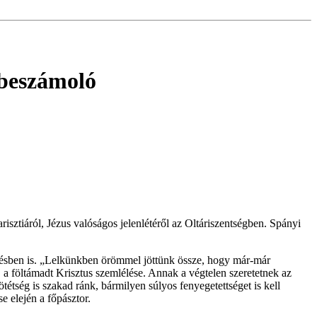
beszámoló
isztiáról, Jézus valóságos jelenlétéről az Oltáriszentségben. Spányi
plésben is. „Lelkünkben örömmel jöttünk össze, hogy már-már
 a föltámadt Krisztus szemlélése. Annak a végtelen szeretetnek az
tség is szakad ránk, bármilyen súlyos fenyegetettséget is kell
e elején a főpásztor.