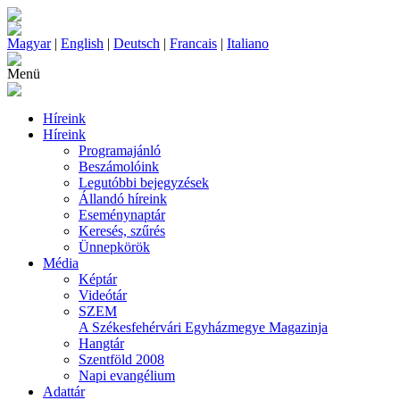
Magyar
|
English
|
Deutsch
|
Francais
|
Italiano
Menü
Híreink
Híreink
Programajánló
Beszámolóink
Legutóbbi bejegyzések
Állandó híreink
Eseménynaptár
Keresés, szűrés
Ünnepkörök
Média
Képtár
Videótár
SZEM
A Székesfehérvári Egyházmegye Magazinja
Hangtár
Szentföld 2008
Napi evangélium
Adattár