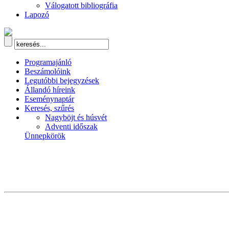
Válogatott bibliográfia
Lapozó
Programajánló
Beszámolóink
Legutóbbi bejegyzések
Állandó híreink
Eseménynaptár
Keresés, szűrés
Nagyböjt és húsvét
Adventi időszak
Ünnepkörök