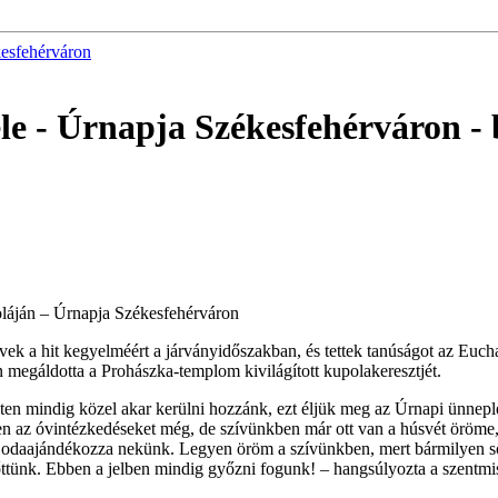
kesfehérváron
ele - Úrnapja Székesfehérváron
- 
poláján – Úrnapja Székesfehérváron
ek a hit kegyelméért a járványidőszakban, és tettek tanúságot az Euchar
 megáldotta a Prohászka-templom kivilágított kupolakeresztjét.
sten mindig közel akar kerülni hozzánk, ezt éljük meg az Úrnapi ünne
en az óvintézkedéseket még, de szívünkben már ott van a húsvét öröme,
 odaajándékozza nekünk. Legyen öröm a szívünkben, mert bármilyen söté
őttünk. Ebben a jelben mindig győzni fogunk! – hangsúlyozta a szentmis