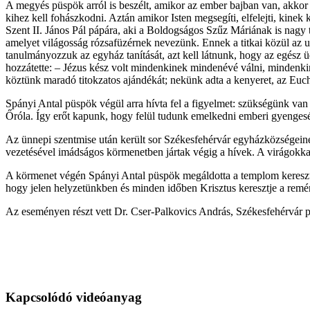
A megyés püspök arról is beszélt, amikor az ember bajban van, akkor c
kihez kell fohászkodni. Aztán amikor Isten megsegíti, elfelejti, kine
Szent II. János Pál pápára, aki a Boldogságos Szűz Máriának is nagy 
amelyet világosság rózsafüzérnek nevezünk. Ennek a titkai közül az
tanulmányozzuk az egyház tanítását, azt kell látnunk, hogy az egész üd
hozzátette: – Jézus kész volt mindenkinek mindenévé válni, mindenk
köztünk maradó titokzatos ajándékát; nekünk adta a kenyeret, az Eucha
Spányi Antal püspök végül arra hívta fel a figyelmet: szükségünk van
Őróla. Így erőt kapunk, hogy felül tudunk emelkedni emberi gyengesé
Az ünnepi szentmise után került sor Székesfehérvár egyházközségeinek
vezetésével imádságos körmenetben jártak végig a hívek. A virágokkal d
A körmenet végén Spányi Antal püspök megáldotta a templom keresztjét
hogy jelen helyzetünkben és minden időben Krisztus keresztje a remén
Az eseményen részt vett Dr. Cser-Palkovics András, Székesfehérvár po
Kapcsolódó videóanyag