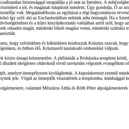
salhatatlan biztonsággal megtalálja a jó utat az Istenhez. A nehézségbe
k köszönheti a jót, és magának tulajdonít mindent. Úgy gondolja, Ő az u
tisztelője volt. Megajándékozta az egyházat a régi hagyományos örvende
 utolsó így szól: aki az Eucharisztiában nekünk adta önmagát. Ha a Sz
vösségtörténet és a teljes kinyilatkoztatás valójában arról szól, hogy 
inek odaadni magát, mindenki bűnét magára venni, mindenki számára me
risztiát.
 arra, hogy szívünkben és lelkünkben hordozzuk Krisztus szavait, hogy
geinken, és hitben élő, Krisztusról tanúskodó emberekké váljunk.
 közös úrnapi körmenetére. A plébániák a Prohászka-templom körül, a n
íszített ideiglenes oltároknál rövid szertartást végeztek evangélium olv
, amelyet ünnepélyesen kivilágítottak. A kupolakereszt ezentúl minden 
yünk jele. Végül az ünneplők visszatértek a templomba, imádsággal hód
lgármestere, valamint Mészáros Attila és Róth Péter alpolgármesterek 