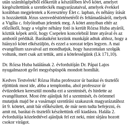
után számítógépéből előkerült a készülőben lévő kötet, amelyet
kiegészítettünk a szentleckék magyarázataival, amelyek évekkel
korábban megjelentek a Keresztény Élet c. lapban, és néhány írását
is hozzátettük Jézus szenvedéstörténetéről és feltámadásáról, melyek
a Vigília c. folyóiratban jelentek meg. A kötet annyiban eltér az
előzőktől, hogy a végére néhány fotó is került Rózsa Huba atyáról,
köztük képek arról, hogy Csepelen koncelebrál Imre atyával és az
ambotól prédikál. Barátaiként kezünk munkáját adtuk ahhoz, hogy a
hiányzó kötet elkészüljön, és ezzel a sorozat teljes legyen. A mai
evangélium szavaival azt mondhatjuk, hogy haszontalan szolgák
voltunk, mert csak azt tettük, ami a kötelességünk (Lk 171,10).
Dr. Rózsa Huba halálának 2. évfordulóján Dr. Pápai Lajos
nyugalmazott győri megyéspüspök mondott homíliát.
Kedves Testvérek! Rózsa Huba professzor úr barátai és tisztelői
eljöttünk most ide, abba a templomba, ahol professzor úr
évtizedeken keresztül mondta ezt a szentmisét, és hirdette az
evangéliumot. Most érte ajánljuk fel a szentmisét, és örömmel
mutatjuk majd be a vasárnapi szentírási szakaszok magyarázatához
írt 9. kötetet, amit bár előkészített, de már nem tudta befejezni, és
amit mi, barátai és tisztelői készítettünk elő kiadásra. Halála 2.
évfordulója közeledtével ajánljuk fel ezt neki, mint sírjára hozott
csokor virágot.