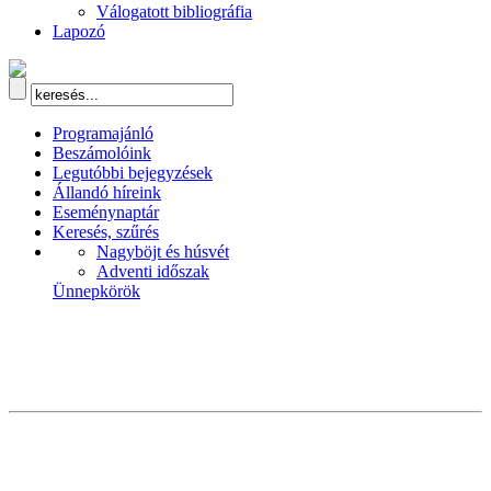
Válogatott bibliográfia
Lapozó
Programajánló
Beszámolóink
Legutóbbi bejegyzések
Állandó híreink
Eseménynaptár
Keresés, szűrés
Nagyböjt és húsvét
Adventi időszak
Ünnepkörök