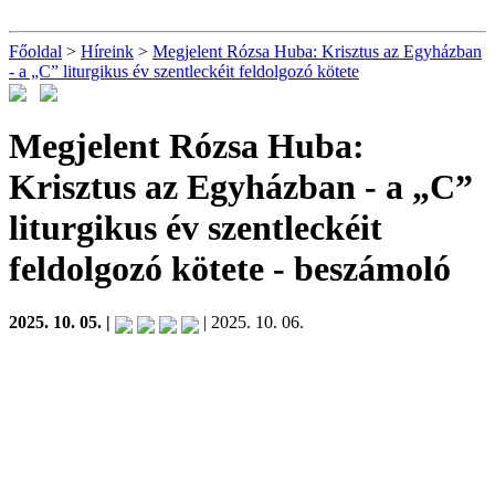
Főoldal
>
Híreink
>
Megjelent Rózsa Huba: Krisztus az Egyházban
- a „C” liturgikus év szentleckéit feldolgozó kötete
Megjelent Rózsa Huba:
Krisztus az Egyházban - a „C”
liturgikus év szentleckéit
feldolgozó kötete
- beszámoló
2025. 10. 05. |
| 2025. 10. 06.