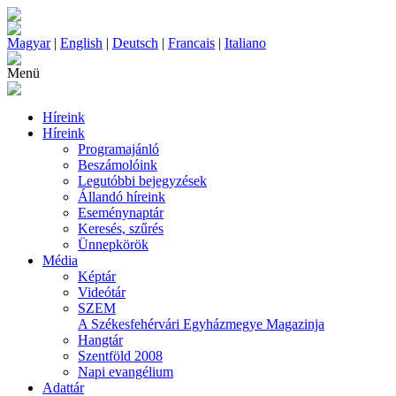
Magyar
|
English
|
Deutsch
|
Francais
|
Italiano
Menü
Híreink
Híreink
Programajánló
Beszámolóink
Legutóbbi bejegyzések
Állandó híreink
Eseménynaptár
Keresés, szűrés
Ünnepkörök
Média
Képtár
Videótár
SZEM
A Székesfehérvári Egyházmegye Magazinja
Hangtár
Szentföld 2008
Napi evangélium
Adattár