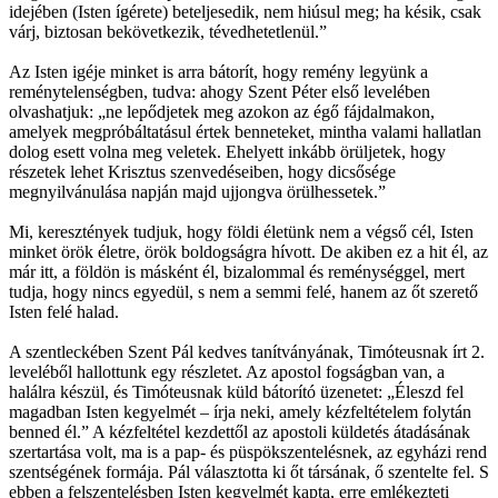
idejében (Isten ígérete) beteljesedik, nem hiúsul meg; ha késik, csak
várj, biztosan bekövetkezik, tévedhetetlenül.”
Az Isten igéje minket is arra bátorít, hogy remény legyünk a
reménytelenségben, tudva: ahogy Szent Péter első levelében
olvashatjuk: „ne lepődjetek meg azokon az égő fájdalmakon,
amelyek megpróbáltatásul értek benneteket, mintha valami hallatlan
dolog esett volna meg veletek. Ehelyett inkább örüljetek, hogy
részetek lehet Krisztus szenvedéseiben, hogy dicsősége
megnyilvánulása napján majd ujjongva örülhessetek.”
Mi, keresztények tudjuk, hogy földi életünk nem a végső cél, Isten
minket örök életre, örök boldogságra hívott. De akiben ez a hit él, az
már itt, a földön is másként él, bizalommal és reménységgel, mert
tudja, hogy nincs egyedül, s nem a semmi felé, hanem az őt szerető
Isten felé halad.
A szentleckében Szent Pál kedves tanítványának, Timóteusnak írt 2.
leveléből hallottunk egy részletet. Az apostol fogságban van, a
halálra készül, és Timóteusnak küld bátorító üzenetet: „Éleszd fel
magadban Isten kegyelmét – írja neki, amely kézfeltételem folytán
benned él.” A kézfeltétel kezdettől az apostoli küldetés átadásának
szertartása volt, ma is a pap- és püspökszentelésnek, az egyházi rend
szentségének formája. Pál választotta ki őt társának, ő szentelte fel. S
ebben a felszentelésben Isten kegyelmét kapta, erre emlékezteti