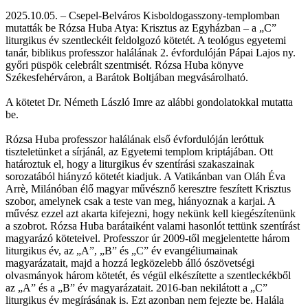
2025.10.05. – Csepel-Belváros Kisboldogasszony-templomban
mutatták be Rózsa Huba Atya: Krisztus az Egyházban – a „C”
liturgikus év szentleckéit feldolgozó kötetét. A teológus egyetemi
tanár, biblikus professzor halálának 2. évfordulóján Pápai Lajos ny.
győri püspök celebrált szentmisét. Rózsa Huba könyve
Székesfehérváron, a Barátok Boltjában megvásárolható.
A kötetet Dr. Németh László Imre az alábbi gondolatokkal mutatta
be.
Rózsa Huba professzor halálának első évfordulóján leróttuk
tiszteletünket a sírjánál, az Egyetemi templom kriptájában. Ott
határoztuk el, hogy a liturgikus év szentírási szakaszainak
sorozatából hiányzó kötetét kiadjuk. A Vatikánban van Oláh Éva
Arrè, Milánóban élő magyar művésznő keresztre feszített Krisztus
szobor, amelynek csak a teste van meg, hiányoznak a karjai. A
művész ezzel azt akarta kifejezni, hogy nekünk kell kiegészítenünk
a szobrot. Rózsa Huba barátaiként valami hasonlót tettünk szentírást
magyarázó köteteivel. Professzor úr 2009-től megjelentette három
liturgikus év, az „A”, „B” és „C” év evangéliumainak
magyarázatait, majd a hozzá legközelebb álló ószövetségi
olvasmányok három kötetét, és végül elkészítette a szentleckékből
az „A” és a „B” év magyarázatait. 2016-ban nekilátott a „C”
liturgikus év megírásának is. Ezt azonban nem fejezte be. Halála