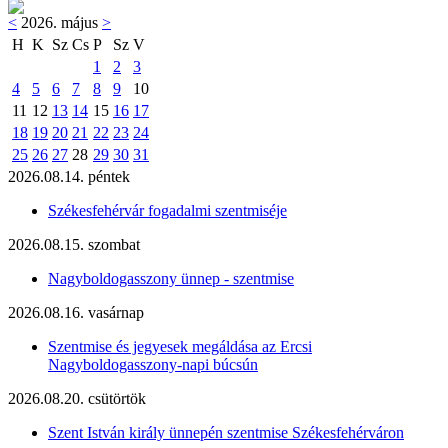
<
2026. május
>
H
K
Sz
Cs
P
Sz
V
1
2
3
4
5
6
7
8
9
10
11
12
13
14
15
16
17
18
19
20
21
22
23
24
25
26
27
28
29
30
31
2026.08.14. péntek
Székesfehérvár fogadalmi szentmiséje
2026.08.15. szombat
Nagyboldogasszony ünnep - szentmise
2026.08.16. vasárnap
Szentmise és jegyesek megáldása az Ercsi
Nagyboldogasszony-napi búcsún
2026.08.20. csütörtök
Szent István király ünnepén szentmise Székesfehérváron