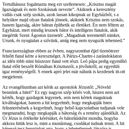
Tertulliánusz fogalmazta meg ezt szellemesen: „Krisztus magát
Igazságnak és nem Szokásnak nevezte”. Akiknek a keresztény
vallás csak szép szokás, azok lassan kikopnak az Egyházból, s a
helyükre majd olyan fiatalok jönnek, akiknek Krisztus nem szokás,
hanem Igazság, akire bátran építhetik az életüket. Én nem féltem az
Egyházat, mert mindig lesznek bátor és intelligens fiatalok, akik
megértik Szent Ágoston üzenetét: „Magadnak teremtettél minket,
Urunk, és nyugtalan a szívünk, amíg meg nem nyugszik tebenned.”
Franciaországban ebben az évben, nagyszombat éjjel tizenötezer
felnőtt fiatal kérte a keresztséget. A Párizs-Chartre-i zarándoklaton
az idén több mint húszezer fiatal vett részt. Leó pápa pedig egymillió
fiatal előtt beszélt Rómában Krisztusról, a jövőnkről, az egyedüli
igaz reménységről. S ennek apró jelei már nálunk is kezdenek itt-ott
megjelenni.
Az evangéliumban azt kérik az apostolok Jézustól: „Növeld
bennünk a hitet!” Ez egy nagyon szép kérés volt, hiszen nem azt
kérték, hogy gazdagok legyenek, sem nem kértek maguknak
kiváltságokat, hanem a hit kegyelmét, hogy megkapják Isten
felismerésének a kegyelmét, hogy belső kapcsolatban tudjanak vele
megmaradni, hogy megkapják a bátorság és a remény ajándékát. Az
Úr Jézus is értékelte kérésüket, és bátorításként mondta, hogyha
akkora hitük lesz is, mint a mustármag, csodákat tudnak tenni. A hit
képessé tesz bennünket arra, hogy a lehetetlennek látszóra is