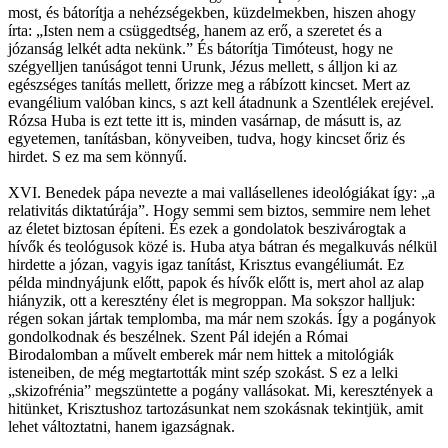
most, és bátorítja a nehézségekben, küzdelmekben, hiszen ahogy
írta: „Isten nem a csüggedtség, hanem az erő, a szeretet és a
józanság lelkét adta nekünk.” És bátorítja Timóteust, hogy ne
szégyelljen tanúságot tenni Urunk, Jézus mellett, s álljon ki az
egészséges tanítás mellett, őrizze meg a rábízott kincset. Mert az
evangélium valóban kincs, s azt kell átadnunk a Szentlélek erejével.
Rózsa Huba is ezt tette itt is, minden vasárnap, de másutt is, az
egyetemen, tanításban, könyveiben, tudva, hogy kincset őriz és
hirdet. S ez ma sem könnyű.
XVI. Benedek pápa nevezte a mai vallásellenes ideológiákat így: „a
relativitás diktatúrája”. Hogy semmi sem biztos, semmire nem lehet
az életet biztosan építeni. És ezek a gondolatok beszivárogtak a
hívők és teológusok közé is. Huba atya bátran és megalkuvás nélkül
hirdette a józan, vagyis igaz tanítást, Krisztus evangéliumát. Ez
példa mindnyájunk előtt, papok és hívők előtt is, mert ahol az alap
hiányzik, ott a keresztény élet is megroppan. Ma sokszor halljuk:
régen sokan jártak templomba, ma már nem szokás. Így a pogányok
gondolkodnak és beszélnek. Szent Pál idején a Római
Birodalomban a művelt emberek már nem hittek a mitológiák
isteneiben, de még megtartották mint szép szokást. S ez a lelki
„skizofrénia” megszüntette a pogány vallásokat. Mi, keresztények a
hitünket, Krisztushoz tartozásunkat nem szokásnak tekintjük, amit
lehet változtatni, hanem igazságnak.