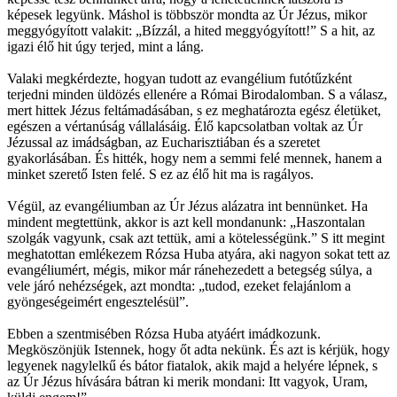
képesek legyünk. Máshol is többször mondta az Úr Jézus, mikor
meggyógyított valakit: „Bízzál, a hited meggyógyított!” S a hit, az
igazi élő hit úgy terjed, mint a láng.
Valaki megkérdezte, hogyan tudott az evangélium futótűzként
terjedni minden üldözés ellenére a Római Birodalomban. S a válasz,
mert hittek Jézus feltámadásában, s ez meghatározta egész életüket,
egészen a vértanúság vállalásáig. Élő kapcsolatban voltak az Úr
Jézussal az imádságban, az Eucharisztiában és a szeretet
gyakorlásában. És hitték, hogy nem a semmi felé mennek, hanem a
minket szerető Isten felé. S ez az élő hit ma is ragályos.
Végül, az evangéliumban az Úr Jézus alázatra int bennünket. Ha
mindent megtettünk, akkor is azt kell mondanunk: „Haszontalan
szolgák vagyunk, csak azt tettük, ami a kötelességünk.” S itt megint
meghatottan emlékezem Rózsa Huba atyára, aki nagyon sokat tett az
evangéliumért, mégis, mikor már ránehezedett a betegség súlya, a
vele járó nehézségek, azt mondta: „tudod, ezeket felajánlom a
gyöngeségeimért engesztelésül”.
Ebben a szentmisében Rózsa Huba atyáért imádkozunk.
Megköszönjük Istennek, hogy őt adta nekünk. És azt is kérjük, hogy
legyenek nagylelkű és bátor fiatalok, akik majd a helyére lépnek, s
az Úr Jézus hívására bátran ki merik mondani: Itt vagyok, Uram,