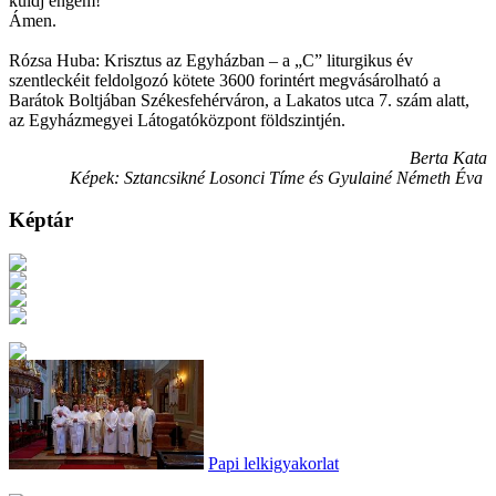
küldj engem!”
Ámen.
Rózsa Huba: Krisztus az Egyházban – a „C” liturgikus év
szentleckéit feldolgozó kötete 3600 forintért megvásárolható a
Barátok Boltjában Székesfehérváron, a Lakatos utca 7. szám alatt,
az Egyházmegyei Látogatóközpont földszintjén.
Berta Kata
Képek: Sztancsikné Losonci Tíme és Gyulainé Németh Éva
Képtár
Papi lelkigyakorlat