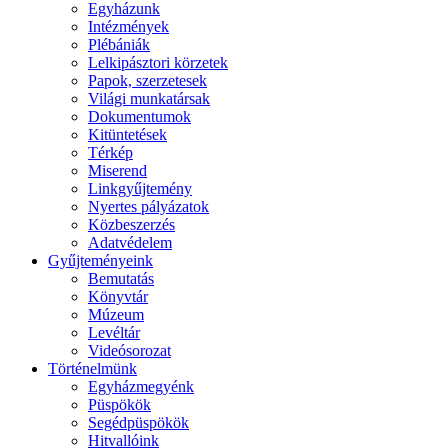
Egyházunk
Intézmények
Plébániák
Lelkipásztori körzetek
Papok, szerzetesek
Világi munkatársak
Dokumentumok
Kitüntetések
Térkép
Miserend
Linkgyűjtemény
Nyertes pályázatok
Közbeszerzés
Adatvédelem
Gyűjteményeink
Bemutatás
Könyvtár
Múzeum
Levéltár
Videósorozat
Történelmünk
Egyházmegyénk
Püspökök
Segédpüspökök
Hitvallóink