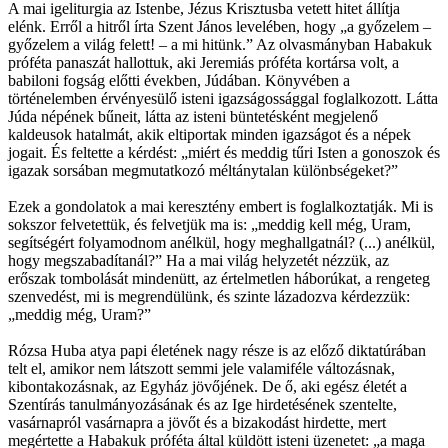
A mai igeliturgia az Istenbe, Jézus Krisztusba vetett hitet állítja
elénk. Erről a hitről írta Szent János levelében, hogy „a győzelem –
győzelem a világ felett! – a mi hitünk.” Az olvasmányban Habakuk
próféta panaszát hallottuk, aki Jeremiás próféta kortársa volt, a
babiloni fogság előtti években, Júdában. Könyvében a
történelemben érvényesülő isteni igazságossággal foglalkozott. Látta
Júda népének bűneit, látta az isteni büntetésként megjelenő
kaldeusok hatalmát, akik eltiportak minden igazságot és a népek
jogait. És feltette a kérdést: „miért és meddig tűri Isten a gonoszok és
igazak sorsában megmutatkozó méltánytalan különbségeket?”
Ezek a gondolatok a mai keresztény embert is foglalkoztatják. Mi is
sokszor felvetettük, és felvetjük ma is: „meddig kell még, Uram,
segítségért folyamodnom anélkül, hogy meghallgatnál? (...) anélkül,
hogy megszabadítanál?” Ha a mai világ helyzetét nézzük, az
erőszak tombolását mindenütt, az értelmetlen háborúkat, a rengeteg
szenvedést, mi is megrendülünk, és szinte lázadozva kérdezzük:
„meddig még, Uram?”
Rózsa Huba atya papi életének nagy része is az előző diktatúrában
telt el, amikor nem látszott semmi jele valamiféle változásnak,
kibontakozásnak, az Egyház jövőjének. De ő, aki egész életét a
Szentírás tanulmányozásának és az Ige hirdetésének szentelte,
vasárnapról vasárnapra a jövőt és a bizakodást hirdette, mert
megértette a Habakuk próféta által küldött isteni üzenetet: „a maga