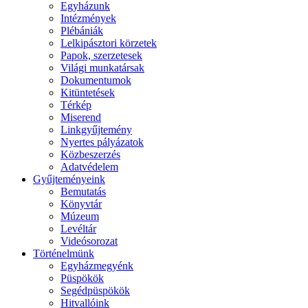
Egyházunk
Intézmények
Plébániák
Lelkipásztori körzetek
Papok, szerzetesek
Világi munkatársak
Dokumentumok
Kitüntetések
Térkép
Miserend
Linkgyűjtemény
Nyertes pályázatok
Közbeszerzés
Adatvédelem
Gyűjteményeink
Bemutatás
Könyvtár
Múzeum
Levéltár
Videósorozat
Történelmünk
Egyházmegyénk
Püspökök
Segédpüspökök
Hitvallóink