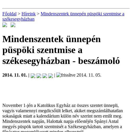
Főoldal
>
Híreink
>
Mindenszentek ünnepén püspöki szentmise a
székesegyházban
Mindenszentek ünnepén
püspöki szentmise a
székesegyházban
- beszámoló
2014. 11. 01. |
|
2014. 11. 05.
November 1-jén a Katolikus Egyház az összes szentet ünnepli,
vagyis valamennyi megdicsőült lelket, akiket megszámlálhatatlan
sokaságuk miatt a kalendárium külön név szerint nem említ meg.
Mindenszentek napján, Halottak napja előestéjén Spányi Antal
megyés püspök tartott szentmisét a Székesegyházban, amelyen a
főpásztor megemlékezett minden elhunytról.