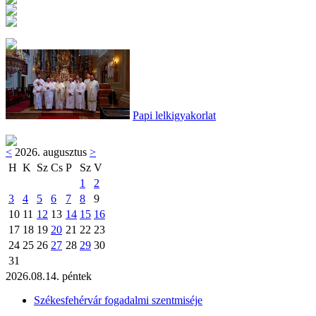
Papi lelkigyakorlat
<
2026. augusztus
>
H
K
Sz
Cs
P
Sz
V
1
2
3
4
5
6
7
8
9
10
11
12
13
14
15
16
17
18
19
20
21
22
23
24
25
26
27
28
29
30
31
2026.08.14. péntek
Székesfehérvár fogadalmi szentmiséje