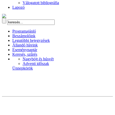
Válogatott bibliográfia
Lapozó
Programajánló
Beszámolóink
Legutóbbi bejegyzések
Állandó híreink
Eseménynaptár
Keresés, szűrés
Nagyböjt és húsvét
Adventi időszak
Ünnepkörök