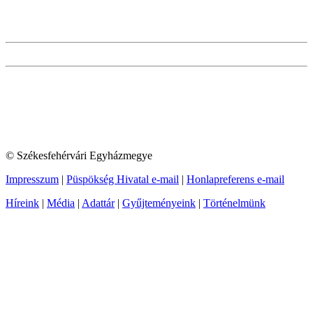
© Székesfehérvári Egyházmegye
Impresszum
|
Püspökség Hivatal e-mail
|
Honlapreferens e-mail
Híreink
|
Média
|
Adattár
|
Gyűjteményeink
|
Történelmünk