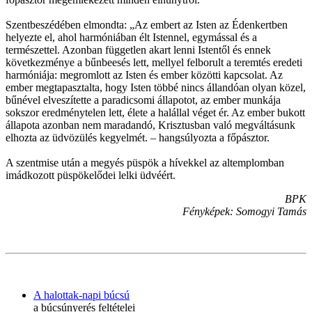
Szentbeszédében elmondta: „Az embert az Isten az Édenkertben
helyezte el, ahol harmóniában élt Istennel, egymással és a
természettel. Azonban független akart lenni Istentől és ennek
következménye a bűnbeesés lett, mellyel felborult a teremtés eredeti
harmóniája: megromlott az Isten és ember közötti kapcsolat. Az
ember megtapasztalta, hogy Isten többé nincs állandóan olyan közel,
bűnével elveszítette a paradicsomi állapotot, az ember munkája
sokszor eredménytelen lett, élete a halállal véget ér. Az ember bukott
állapota azonban nem maradandó, Krisztusban való megváltásunk
elhozta az üdvözülés kegyelmét. – hangsúlyozta a főpásztor.
A szentmise után a megyés püspök a hívekkel az altemplomban
imádkozott püspökelődei lelki üdvéért.
BPK
Fényképek: Somogyi Tamás
A halottak-napi búcsú
a búcsúnyerés feltételei