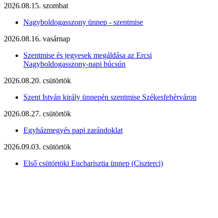
2026.08.15. szombat
Nagyboldogasszony ünnep - szentmise
2026.08.16. vasárnap
Szentmise és jegyesek megáldása az Ercsi
Nagyboldogasszony-napi búcsún
2026.08.20. csütörtök
Szent István király ünnepén szentmise Székesfehérváron
2026.08.27. csütörtök
Egyházmegyés papi zarándoklat
2026.09.03. csütörtök
Első csütörtöki Eucharisztia ünnep (Ciszterci)