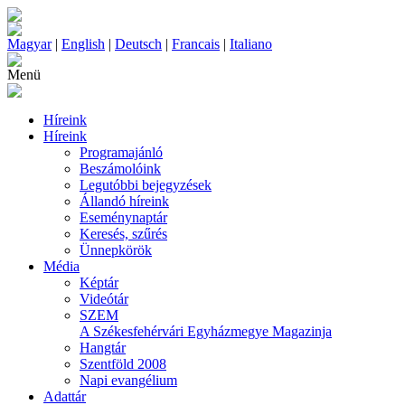
Magyar
|
English
|
Deutsch
|
Francais
|
Italiano
Menü
Híreink
Híreink
Programajánló
Beszámolóink
Legutóbbi bejegyzések
Állandó híreink
Eseménynaptár
Keresés, szűrés
Ünnepkörök
Média
Képtár
Videótár
SZEM
A Székesfehérvári Egyházmegye Magazinja
Hangtár
Szentföld 2008
Napi evangélium
Adattár