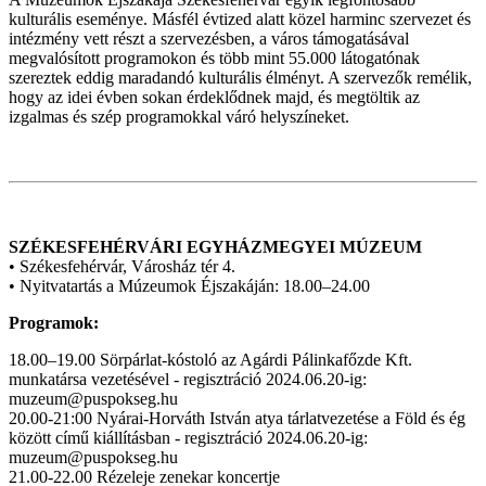
kulturális eseménye. Másfél évtized alatt közel harminc szervezet és
intézmény vett részt a szervezésben, a város támogatásával
megvalósított programokon és több mint 55.000 látogatónak
szereztek eddig maradandó kulturális élményt. A szervezők remélik,
hogy az idei évben sokan érdeklődnek majd, és megtöltik az
izgalmas és szép programokkal váró helyszíneket.
SZÉKESFEHÉRVÁRI EGYHÁZMEGYEI MÚZEUM
• Székesfehérvár, Városház tér 4.
• Nyitvatartás a Múzeumok Éjszakáján: 18.00–24.00
Programok:
18.00–19.00 Sörpárlat-kóstoló az Agárdi Pálinkafőzde Kft.
munkatársa vezetésével - regisztráció 2024.06.20-ig:
muzeum@puspokseg.hu
20.00-21:00 Nyárai-Horváth István atya tárlatvezetése a Föld és ég
között című kiállításban - regisztráció 2024.06.20-ig:
muzeum@puspokseg.hu
21.00-22.00 Rézeleje zenekar koncertje