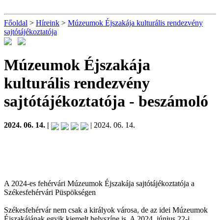
Főoldal
>
Híreink
>
Múzeumok Éjszakája kulturális rendezvény
sajtótájékoztatója
Múzeumok Éjszakája
kulturális rendezvény
sajtótájékoztatója
- beszámoló
2024. 06. 14. |
| 2024. 06. 14.
A 2024-es fehérvári Múzeumok Éjszakája sajtótájékoztatója a
Székesfehérvári Püspökségen
Székesfehérvár nem csak a királyok városa, de az idei Múzeumok
Éjszakájának egyik kiemelt helyszíne is. A 2024. június 22-i