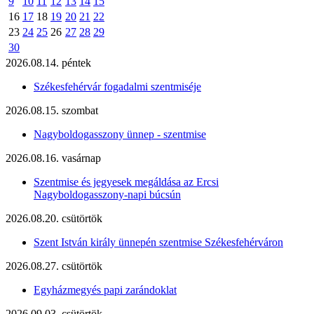
9
10
11
12
13
14
15
16
17
18
19
20
21
22
23
24
25
26
27
28
29
30
2026.08.14. péntek
Székesfehérvár fogadalmi szentmiséje
2026.08.15. szombat
Nagyboldogasszony ünnep - szentmise
2026.08.16. vasárnap
Szentmise és jegyesek megáldása az Ercsi
Nagyboldogasszony-napi búcsún
2026.08.20. csütörtök
Szent István király ünnepén szentmise Székesfehérváron
2026.08.27. csütörtök
Egyházmegyés papi zarándoklat
2026.09.03. csütörtök