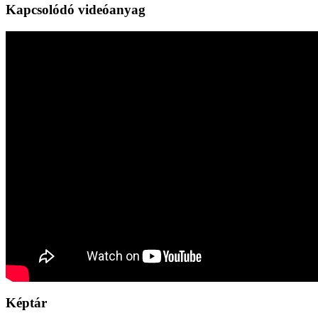
Kapcsolódó videóanyag
Képtár