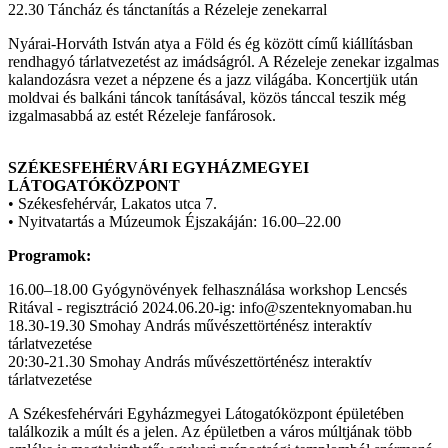
22.30 Táncház és tánctanítás a Rézeleje zenekarral
Nyárai-Horváth István atya a Föld és ég között című kiállításban
rendhagyó tárlatvezetést az imádságról. A Rézeleje zenekar izgalmas
kalandozásra vezet a népzene és a jazz világába. Koncertjük után
moldvai és balkáni táncok tanításával, közös tánccal teszik még
izgalmasabbá az estét Rézeleje fanfárosok.
SZÉKESFEHÉRVÁRI EGYHÁZMEGYEI
LÁTOGATÓKÖZPONT
• Székesfehérvár, Lakatos utca 7.
• Nyitvatartás a Múzeumok Éjszakáján: 16.00–22.00
Programok:
16.00–18.00 Gyógynövények felhasználása workshop Lencsés
Ritával - regisztráció 2024.06.20-ig: info@szenteknyomaban.hu
18.30-19.30 Smohay András művészettörténész interaktív
tárlatvezetése
20:30-21.30 Smohay András művészettörténész interaktív
tárlatvezetése
A Székesfehérvári Egyházmegyei Látogatóközpont épületében
találkozik a múlt és a jelen. Az épületben a város múltjának több