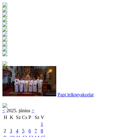
Papi lelkigyakorlat
<
2025. június
>
H
K
Sz
Cs
P
Sz
V
1
2
3
4
5
6
7
8