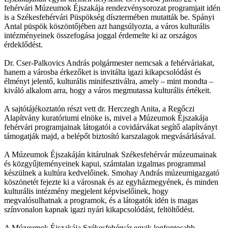
fehérvári Múzeumok Éjszakája rendezvénysorozat programjait idén
is a Székesfehérvári Püspökség dísztermében mutatták be. Spányi
Antal püspök köszöntőjében azt hangsúlyozta, a város kulturális
intézményeinek összefogása joggal érdemelte ki az országos
érdeklődést.
Dr. Cser-Palkovics András polgármester nemcsak a fehérváriakat,
hanem a városba érkezőket is invitálta igazi kikapcsolódást és
élményt jelentő, kulturális minifesztiválra, amely – mint mondta –
kiváló alkalom arra, hogy a város megmutassa kulturális értékeit.
A sajtótájékoztatón részt vett dr. Herczegh Anita, a Regőczi
Alapítvány kuratóriumi elnöke is, mivel a Múzeumok Éjszakája
fehérvári programjainak látogatói a covidárvákat segítő alapítványt
támogatják majd, a belépőt biztosító karszalagok megvásárlásával.
A Múzeumok Éjszakáján kitárulnak Székesfehérvár múzeumainak
és közgyűjteményeinek kapui, számtalan izgalmas programmal
készülnek a kultúra kedvelőinek. Smohay András múzeumigazgató
köszönetét fejezte ki a városnak és az egyházmegyének, és minden
kulturális intézmény megjelent képviselőinek, hogy
megvalósulhatnak a programok, és a látogatók idén is magas
színvonalon kapnak igazi nyári kikapcsolódást, feltöltődést.
A Múzeumok Éjszakája Székesfehérvár egyik legfontosabb