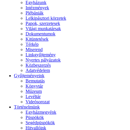
Egyházunk
Intézmények
Plébániák
Lelkipásztori körzetek
Papok, szerzetesek
Világi munkatársak
Dokumentumok
Kitüntetések
Térkép
Miserend
Linkgyűjtemény
Nyertes pályázatok
Közbeszerzés
Adatvédelem
Gyűjteményeink
Bemutatás
Könyvtár
Múzeum
Levéltár
Videósorozat
Történelmünk
Egyházmegyénk
Püspökök
Segédpüspökök
Hitvallóink