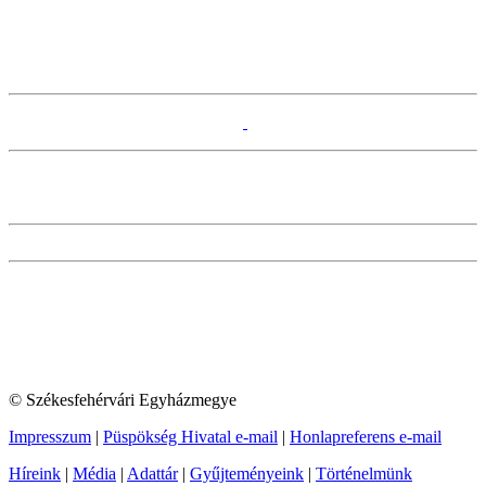
© Székesfehérvári Egyházmegye
Impresszum
|
Püspökség Hivatal e-mail
|
Honlapreferens e-mail
Híreink
|
Média
|
Adattár
|
Gyűjteményeink
|
Történelmünk