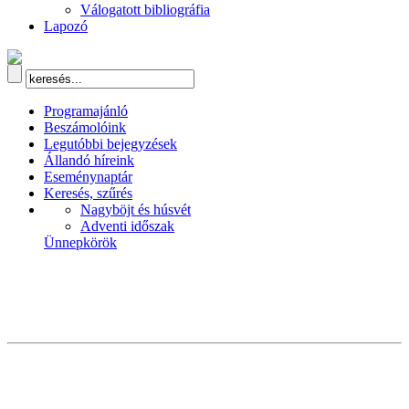
Válogatott bibliográfia
Lapozó
Programajánló
Beszámolóink
Legutóbbi bejegyzések
Állandó híreink
Eseménynaptár
Keresés, szűrés
Nagyböjt és húsvét
Adventi időszak
Ünnepkörök