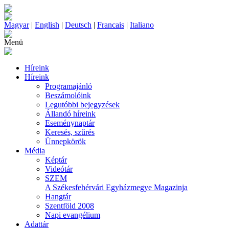
Magyar
|
English
|
Deutsch
|
Francais
|
Italiano
Menü
Híreink
Híreink
Programajánló
Beszámolóink
Legutóbbi bejegyzések
Állandó híreink
Eseménynaptár
Keresés, szűrés
Ünnepkörök
Média
Képtár
Videótár
SZEM
A Székesfehérvári Egyházmegye Magazinja
Hangtár
Szentföld 2008
Napi evangélium
Adattár