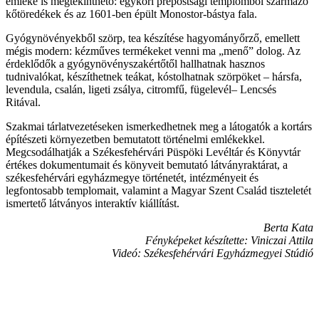
emléke is megtekinthető: egykori prépostsági templomból származó
kőtöredékek és az 1601-ben épült Monostor-bástya fala.
Gyógynövényekből szörp, tea készítése hagyományőrző, emellett
mégis modern: kézműves termékeket venni ma „menő” dolog. Az
érdeklődők a gyógynövényszakértőtől hallhatnak hasznos
tudnivalókat, készíthetnek teákat, kóstolhatnak szörpöket – hársfa,
levendula, csalán, ligeti zsálya, citromfű, fügelevél– Lencsés
Ritával.
Szakmai tárlatvezetéseken ismerkedhetnek meg a látogatók a kortárs
építészeti környezetben bemutatott történelmi emlékekkel.
Megcsodálhatják a Székesfehérvári Püspöki Levéltár és Könyvtár
értékes dokumentumait és könyveit bemutató látványraktárat, a
székesfehérvári egyházmegye történetét, intézményeit és
legfontosabb templomait, valamint a Magyar Szent Család tiszteletét
ismertető látványos interaktív kiállítást.
Berta Kata
Fényképeket készítette: Viniczai Attila
Videó: Székesfehérvári Egyházmegyei Stúdió