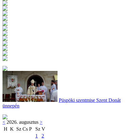
Püspöki szentmise Szent Donát
ünnepén
<
2026. augusztus
>
H
K
Sz
Cs
P
Sz
V
1
2