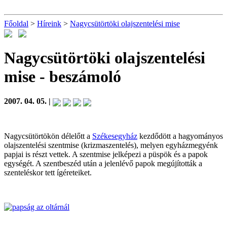
Főoldal
>
Híreink
>
Nagycsütörtöki olajszentelési mise
Nagycsütörtöki olajszentelési
mise
- beszámoló
2007. 04. 05. |
Nagycsütörtökön délelőtt a
Székesegyház
kezdődött a hagyományos
olajszentelési szentmise (krizmaszentelés), melyen egyházmegyénk
papjai is részt vettek. A szentmise jelképezi a püspök és a papok
egységét. A szentbeszéd után a jelenlévő papok megújították a
szenteléskor tett ígéreteiket.