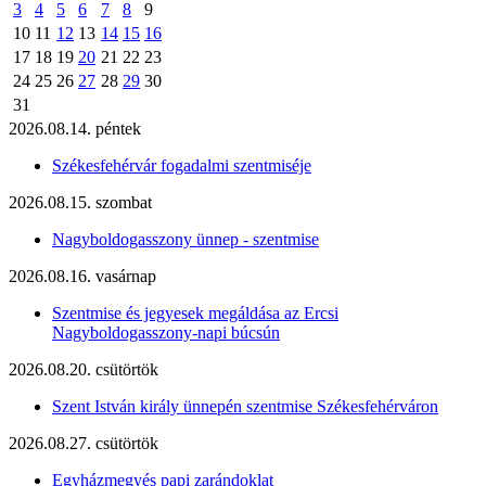
3
4
5
6
7
8
9
10
11
12
13
14
15
16
17
18
19
20
21
22
23
24
25
26
27
28
29
30
31
2026.08.14. péntek
Székesfehérvár fogadalmi szentmiséje
2026.08.15. szombat
Nagyboldogasszony ünnep - szentmise
2026.08.16. vasárnap
Szentmise és jegyesek megáldása az Ercsi
Nagyboldogasszony-napi búcsún
2026.08.20. csütörtök
Szent István király ünnepén szentmise Székesfehérváron
2026.08.27. csütörtök
Egyházmegyés papi zarándoklat