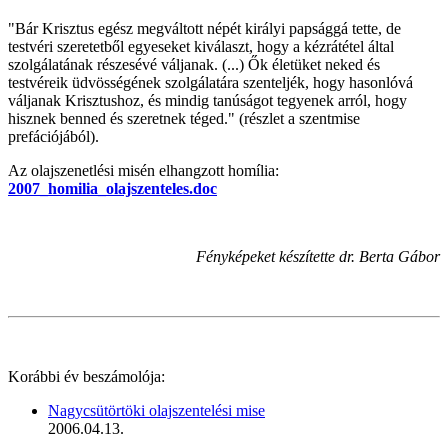
"Bár Krisztus egész megváltott népét királyi papsággá tette, de
testvéri szeretetből egyeseket kiválaszt, hogy a kézrátétel által
szolgálatának részesévé váljanak. (...) Ők életüket neked és
testvéreik üdvösségének szolgálatára szenteljék, hogy hasonlóvá
váljanak Krisztushoz, és mindig tanúságot tegyenek arról, hogy
hisznek benned és szeretnek téged." (részlet a szentmise
prefációjából).
Az olajszenetlési misén elhangzott homília:
2007_homilia_olajszenteles.doc
Fényképeket készítette dr. Berta Gábor
Korábbi év beszámolója:
Nagycsütörtöki olajszentelési mise
2006.04.13.