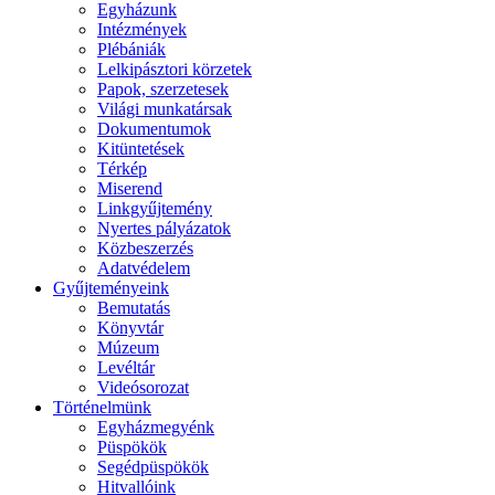
Egyházunk
Intézmények
Plébániák
Lelkipásztori körzetek
Papok, szerzetesek
Világi munkatársak
Dokumentumok
Kitüntetések
Térkép
Miserend
Linkgyűjtemény
Nyertes pályázatok
Közbeszerzés
Adatvédelem
Gyűjteményeink
Bemutatás
Könyvtár
Múzeum
Levéltár
Videósorozat
Történelmünk
Egyházmegyénk
Püspökök
Segédpüspökök
Hitvallóink