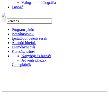
Válogatott bibliográfia
Lapozó
Programajánló
Beszámolóink
Legutóbbi bejegyzések
Állandó híreink
Eseménynaptár
Keresés, szűrés
Nagyböjt és húsvét
Adventi időszak
Ünnepkörök