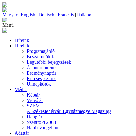
Magyar
|
English
|
Deutsch
|
Francais
|
Italiano
Menü
Híreink
Híreink
Programajánló
Beszámolóink
Legutóbbi bejegyzések
Állandó híreink
Eseménynaptár
Keresés, szűrés
Ünnepkörök
Média
Képtár
Videótár
SZEM
A Székesfehérvári Egyházmegye Magazinja
Hangtár
Szentföld 2008
Napi evangélium
Adattár