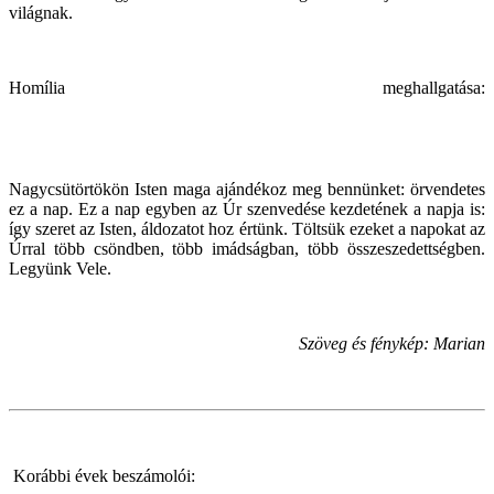
világnak.
Homília meghallgatása:
Nagycsütörtökön Isten maga ajándékoz meg bennünket: örvendetes
ez a nap. Ez a nap egyben az Úr szenvedése kezdetének a napja is:
így szeret az Isten, áldozatot hoz értünk. Töltsük ezeket a napokat az
Úrral több csöndben, több imádságban, több összeszedettségben.
Legyünk Vele.
Szöveg és fénykép: Marian
Korábbi évek beszámolói: