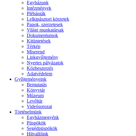
Egyházunk
Intézmények
Plébániák
Lelkipásztori körzetek
Papok, szerzetesek
Világi munkatársak
Dokumentumok
Kitüntetések
Térkép
Miserend
Linkgyűjtemény
Nyertes pályázatok
Közbeszerzés
Adatvédelem
Gyűjteményeink
Bemutatás
Könyvtár
Múzeum
Levéltár
Videósorozat
Történelmünk
Egyházmegyénk
Püspökök
Segédpüspökök
Hitvallóink