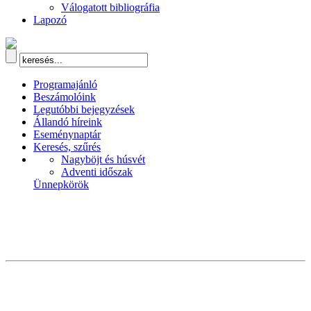
Válogatott bibliográfia
Lapozó
Programajánló
Beszámolóink
Legutóbbi bejegyzések
Állandó híreink
Eseménynaptár
Keresés, szűrés
Nagyböjt és húsvét
Adventi időszak
Ünnepkörök