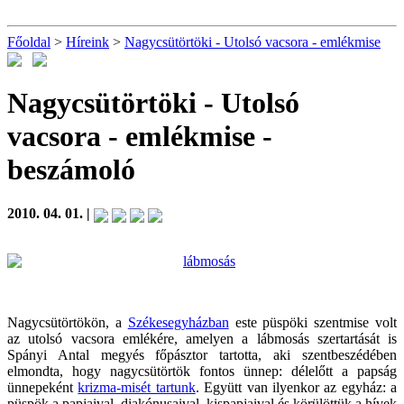
Főoldal
>
Híreink
>
Nagycsütörtöki - Utolsó vacsora - emlékmise
Nagycsütörtöki - Utolsó
vacsora - emlékmise
-
beszámoló
2010. 04. 01. |
Nagycsütörtökön, a
Székesegyházban
este püspöki szentmise volt
az utolsó vacsora emlékére, amelyen a lábmosás szertartását is
Spányi Antal megyés főpásztor tartotta, aki szentbeszédében
elmondta, hogy nagycsütörtök fontos ünnep: délelőtt a papság
ünnepeként
krizma-misét tartunk
. Együtt van ilyenkor az egyház: a
püspök a papjaival, diakónusaival, kispapjaival és körülöttük a hívek