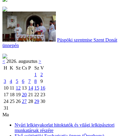
Püspöki szentmise Szent Donát
ünnepén
<
2026. augusztus
>
H
K
Sz
Cs
P
Sz
V
1
2
3
4
5
6
7
8
9
10
11
12
13
14
15
16
17
18
19
20
21
22
23
24
25
26
27
28
29
30
31
Ma
Nyári lelkigyakorlat hitoktatók és világi lelkipásztori
munkatársak részére
Első csütörtöki Eucharisztia ünnep (Öreghegy)