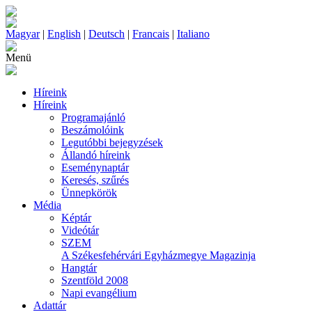
Magyar
|
English
|
Deutsch
|
Francais
|
Italiano
Menü
Híreink
Híreink
Programajánló
Beszámolóink
Legutóbbi bejegyzések
Állandó híreink
Eseménynaptár
Keresés, szűrés
Ünnepkörök
Média
Képtár
Videótár
SZEM
A Székesfehérvári Egyházmegye Magazinja
Hangtár
Szentföld 2008
Napi evangélium
Adattár