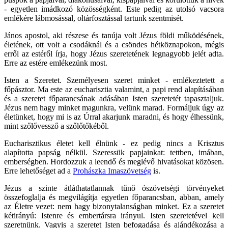
- egyetlen imádkozó közösségként. Este pedig az utolsó vacsora
emlékére lábmosással, oltárfosztással tartunk szentmisét.
János apostol, aki részese és tanúja volt Jézus földi működésének,
életének, ott volt a csodáknál és a csöndes hétköznapokon, mégis
erről az estéről írja, hogy Jézus szeretetének legnagyobb jelét adta.
Erre az estére emlékezünk most.
Isten a Szeretet. Személyesen szeret minket - emlékeztetett a
főpásztor. Ma este az eucharisztia valamint, a papi rend alapításában
és a szeretet főparancsának adásában Isten szeretetét tapasztaljuk.
Jézus nem hagy minket magunkra, velünk marad. Formáljuk úgy az
életünket, hogy mi is az Úrral akarjunk maradni, és hogy élhessünk,
mint szőlővessző a szőlőtőkéből.
Eucharisztikus életet kell élnünk - ez pedig nincs a Krisztus
alapította papság nélkül. Szeressük papjainkat: tettben, imában,
emberségben. Hordozzuk a leendő és meglévő hivatásokat közösen.
Erre lehetőséget ad a
Prohászka Imaszövetség
is.
Jézus a szinte átláthatatlannak tűnő ószövetségi törvényeket
összefoglalja és megvilágítja egyetlen főparancsban, abban, amely
az Életre vezet: nem hagy bizonytalanságban minket. Ez a szeretet
kétirányú: Istenre és embertársra irányul. Isten szeretetével kell
szeretnünk. Vagyis a szeretet Isten befogadása és ajándékozása a