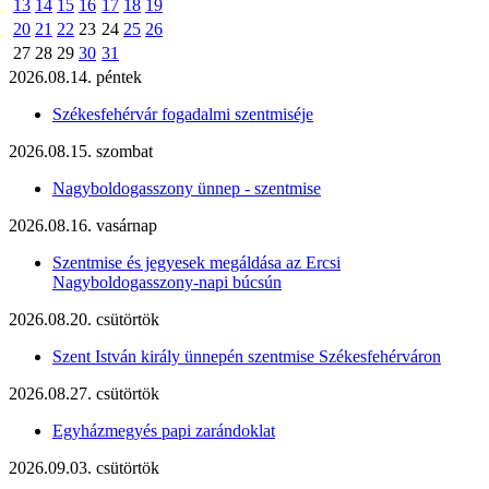
13
14
15
16
17
18
19
20
21
22
23
24
25
26
27
28
29
30
31
2026.08.14. péntek
Székesfehérvár fogadalmi szentmiséje
2026.08.15. szombat
Nagyboldogasszony ünnep - szentmise
2026.08.16. vasárnap
Szentmise és jegyesek megáldása az Ercsi
Nagyboldogasszony-napi búcsún
2026.08.20. csütörtök
Szent István király ünnepén szentmise Székesfehérváron
2026.08.27. csütörtök
Egyházmegyés papi zarándoklat
2026.09.03. csütörtök