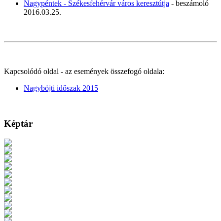
Nagypéntek - Székesfehérvár város keresztútja
- beszámoló
2016.03.25.
Kapcsolódó oldal - az események összefogó oldala:
Nagyböjti időszak 2015
Képtár