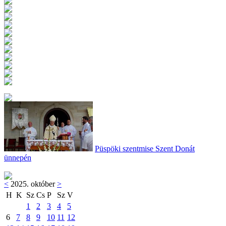
Püspöki szentmise Szent Donát
ünnepén
<
2025. október
>
H
K
Sz
Cs
P
Sz
V
1
2
3
4
5
6
7
8
9
10
11
12