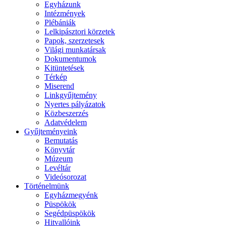
Egyházunk
Intézmények
Plébániák
Lelkipásztori körzetek
Papok, szerzetesek
Világi munkatársak
Dokumentumok
Kitüntetések
Térkép
Miserend
Linkgyűjtemény
Nyertes pályázatok
Közbeszerzés
Adatvédelem
Gyűjteményeink
Bemutatás
Könyvtár
Múzeum
Levéltár
Videósorozat
Történelmünk
Egyházmegyénk
Püspökök
Segédpüspökök
Hitvallóink