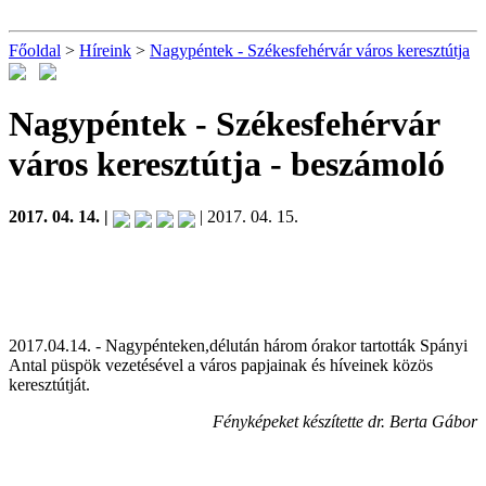
Főoldal
>
Híreink
>
Nagypéntek - Székesfehérvár város keresztútja
Nagypéntek - Székesfehérvár
város keresztútja
- beszámoló
2017. 04. 14. |
| 2017. 04. 15.
2017.04.14. - Nagypénteken,délután három órakor tartották Spányi
Antal püspök vezetésével a város papjainak és híveinek közös
keresztútját.
Fényképeket készítette dr. Berta Gábor