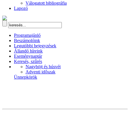
Válogatott bibliográfia
Lapozó
Programajánló
Beszámolóink
Legutóbbi bejegyzések
Állandó híreink
Eseménynaptár
Keresés, szűrés
Nagyböjt és húsvét
Adventi időszak
Ünnepkörök