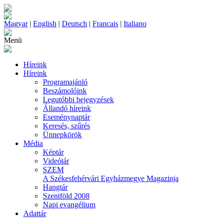
Magyar
|
English
|
Deutsch
|
Francais
|
Italiano
Menü
Híreink
Híreink
Programajánló
Beszámolóink
Legutóbbi bejegyzések
Állandó híreink
Eseménynaptár
Keresés, szűrés
Ünnepkörök
Média
Képtár
Videótár
SZEM
A Székesfehérvári Egyházmegye Magazinja
Hangtár
Szentföld 2008
Napi evangélium
Adattár