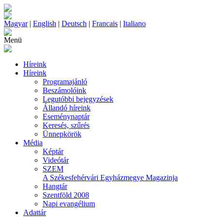
Magyar
|
English
|
Deutsch
|
Francais
|
Italiano
Menü
Híreink
Híreink
Programajánló
Beszámolóink
Legutóbbi bejegyzések
Állandó híreink
Eseménynaptár
Keresés, szűrés
Ünnepkörök
Média
Képtár
Videótár
SZEM
A Székesfehérvári Egyházmegye Magazinja
Hangtár
Szentföld 2008
Napi evangélium
Adattár