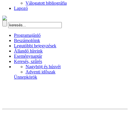
Válogatott bibliográfia
Lapozó
Programajánló
Beszámolóink
Legutóbbi bejegyzések
Állandó híreink
Eseménynaptár
Keresés, szűrés
Nagyböjt és húsvét
Adventi időszak
Ünnepkörök