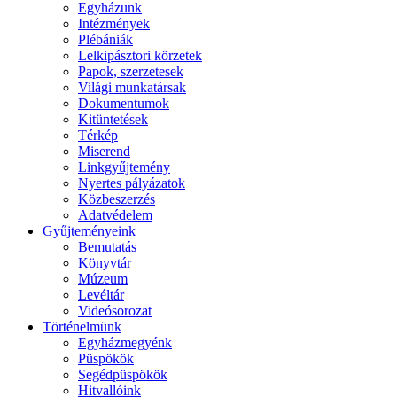
Egyházunk
Intézmények
Plébániák
Lelkipásztori körzetek
Papok, szerzetesek
Világi munkatársak
Dokumentumok
Kitüntetések
Térkép
Miserend
Linkgyűjtemény
Nyertes pályázatok
Közbeszerzés
Adatvédelem
Gyűjteményeink
Bemutatás
Könyvtár
Múzeum
Levéltár
Videósorozat
Történelmünk
Egyházmegyénk
Püspökök
Segédpüspökök
Hitvallóink