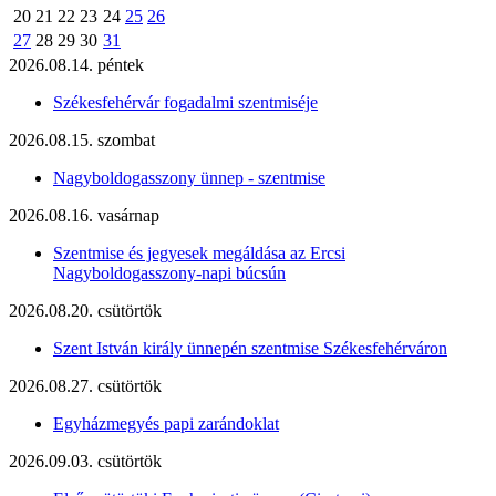
20
21
22
23
24
25
26
27
28
29
30
31
2026.08.14. péntek
Székesfehérvár fogadalmi szentmiséje
2026.08.15. szombat
Nagyboldogasszony ünnep - szentmise
2026.08.16. vasárnap
Szentmise és jegyesek megáldása az Ercsi
Nagyboldogasszony-napi búcsún
2026.08.20. csütörtök
Szent István király ünnepén szentmise Székesfehérváron
2026.08.27. csütörtök
Egyházmegyés papi zarándoklat
2026.09.03. csütörtök