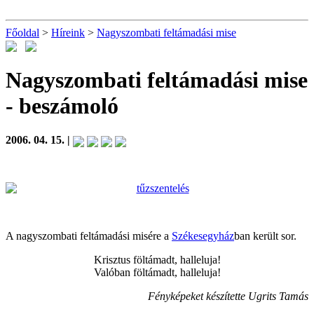
Főoldal
>
Híreink
>
Nagyszombati feltámadási mise
Nagyszombati feltámadási mise
- beszámoló
2006. 04. 15. |
A nagyszombati feltámadási misére a
Székesegyház
ban került sor.
Krisztus föltámadt, halleluja!
Valóban föltámadt, halleluja!
Fényképeket készítette Ugrits Tamás