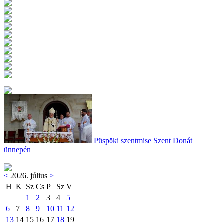
Püspöki szentmise Szent Donát
ünnepén
<
2026. július
>
H
K
Sz
Cs
P
Sz
V
1
2
3
4
5
6
7
8
9
10
11
12
13
14
15
16
17
18
19