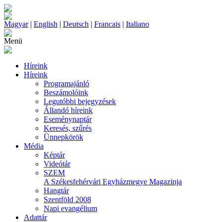
Magyar
|
English
|
Deutsch
|
Francais
|
Italiano
Menü
Híreink
Híreink
Programajánló
Beszámolóink
Legutóbbi bejegyzések
Állandó híreink
Eseménynaptár
Keresés, szűrés
Ünnepkörök
Média
Képtár
Videótár
SZEM
A Székesfehérvári Egyházmegye Magazinja
Hangtár
Szentföld 2008
Napi evangélium
Adattár