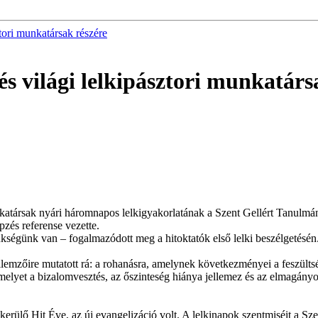
ztori munkatársak részére
és világi lelkipásztori munkatárs
atársak nyári háromnapos lelkigyakorlatának a Szent Gellért Tanulmán
pzés referense vezette.
ükségünk van – fogalmazódott meg a hitoktatók első lelki beszélgetésén
lemzőire mutatott rá: a rohanásra, amelynek következményei a feszültsé
elyet a bizalomvesztés, az őszinteség hiánya jellemez és az elmagányo
 kerülő Hit Éve, az új evangelizáció volt. A lelkinapok szentmiséit a 