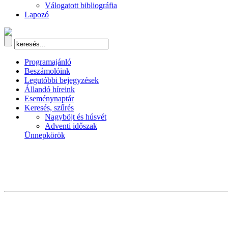
Válogatott bibliográfia
Lapozó
Programajánló
Beszámolóink
Legutóbbi bejegyzések
Állandó híreink
Eseménynaptár
Keresés, szűrés
Nagyböjt és húsvét
Adventi időszak
Ünnepkörök