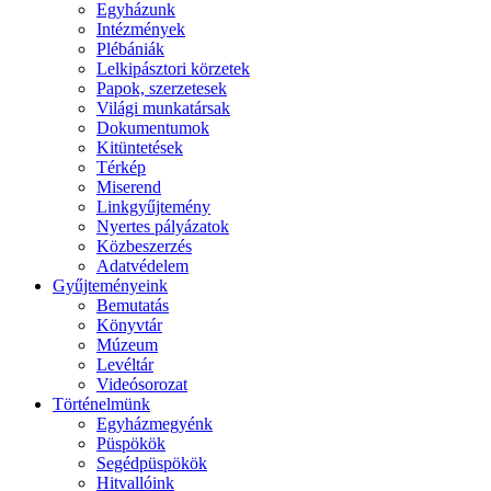
Egyházunk
Intézmények
Plébániák
Lelkipásztori körzetek
Papok, szerzetesek
Világi munkatársak
Dokumentumok
Kitüntetések
Térkép
Miserend
Linkgyűjtemény
Nyertes pályázatok
Közbeszerzés
Adatvédelem
Gyűjteményeink
Bemutatás
Könyvtár
Múzeum
Levéltár
Videósorozat
Történelmünk
Egyházmegyénk
Püspökök
Segédpüspökök
Hitvallóink