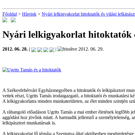
Főoldal
>
Híreink
>
Nyári lelkigyakorlat hitoktatók és világi lelkipás
Nyári lelkigyakorlat hitoktatók 
2012. 06. 28. |
|
2012. 06. 29.
A Székesfehérvári Egyházmegyében a hitoktatók és lelkipásztori munk
vettek részt, Ugrits Tamás irodaigazgató, a hitoktatói és munkatársi ké
A lelkigyakorlatra minden munkaterületen, az élet minden szintjén sz
A ráhangoló előadáson Ugrits Tamás a mai ember életének legfőbb jel
aggódást hoz jövőnk miatt. A harmadik jellemző a személytelenség, am
lelkipásztori munkatársak is.
A lelkigyakorlat fő témája a Szentatya által októberben meghirdetésre