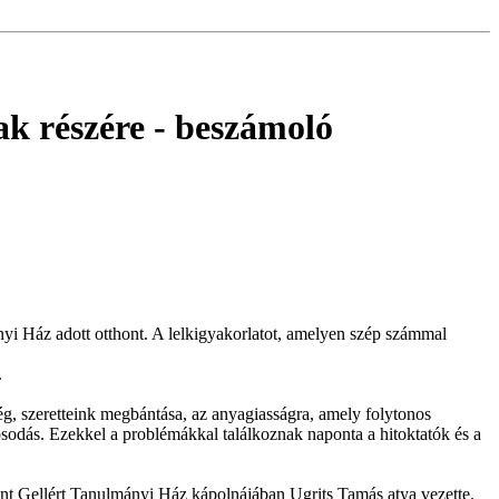
ak részére
- beszámoló
yi Ház adott otthont. A lelkigyakorlatot, amelyen szép számmal
.
g, szeretteink megbántása, az anyagiasságra, amely folytonos
sodás. Ezekkel a problémákkal találkoznak naponta a hitoktatók és a
Szent Gellért Tanulmányi Ház kápolnájában Ugrits Tamás atya vezette.