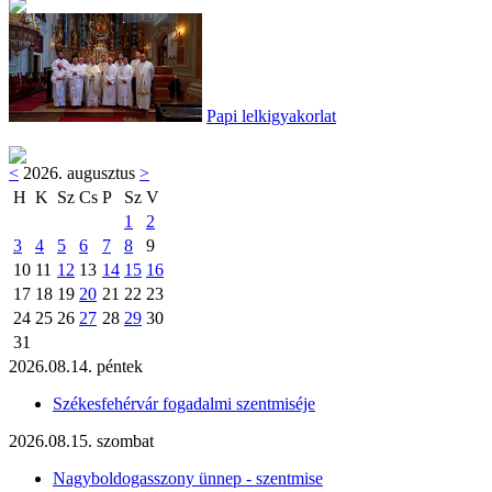
Papi lelkigyakorlat
<
2026. augusztus
>
H
K
Sz
Cs
P
Sz
V
1
2
3
4
5
6
7
8
9
10
11
12
13
14
15
16
17
18
19
20
21
22
23
24
25
26
27
28
29
30
31
2026.08.14. péntek
Székesfehérvár fogadalmi szentmiséje
2026.08.15. szombat
Nagyboldogasszony ünnep - szentmise